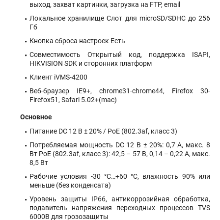
выход, захват картинки, загрузка на FTP, email
Локальное хранилище Слот для microSD/SDHC до 256
Гб
Кнопка сброса настроек Есть
Совместимость Открытый код, поддержка ISAPI,
HIKVISION SDK и сторонних платформ
Клиент iVMS-4200
Веб-браузер IE9+, chrome31-chrome44, Firefox 30-
Firefox51, Safari 5.02+(mac)
Основное
Питание DC 12 В ± 20% / PoE (802.3af, класс 3)
Потребляемая мощность DC 12 В ± 20%: 0,7 А, макс. 8
Вт PoE (802.3af, класс 3): 42,5 – 57 В, 0,14 – 0,22 А, макс.
8,5 Вт
Рабочие условия -30 °C…+60 °C, влажность 90% или
меньше (без конденсата)
Уровень защиты IP66, антикоррозийная обработка,
подавитель напряжения переходных процессов TVS
6000В для грозозащиты