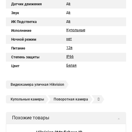
да
Датчик движения
да
Звук
да
ИК Подстветка
Купольные
Исполнение
нет
Ночной режим
12в
Питание
IP66
Степень защиты
Белая
Цвет
Видеокамера уличная Hikvision
Купольные камеры
Поворотная камера
Уличная камера
Уличные камеры hikvision
Похожие товары
Камера видеонаблюдения hikvision
Hikvision поворотные камеры
Hikvision ip