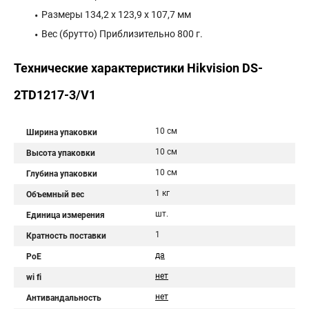
Размеры 134,2 х 123,9 х 107,7 мм
Вес (брутто) Приблизительно 800 г.
Технические характеристики Hikvision DS-
2TD1217-3/V1
10 см
Ширина упаковки
10 см
Высота упаковки
10 см
Глубина упаковки
1 кг
Объемный вес
шт.
Единица измерения
1
Кратность поставки
да
PoE
нет
wi fi
нет
Антивандальность