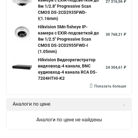
камера c EXIR-подсветкой до
Уличная камера
Hikvision ip camera
27 316,06 ₽
8м 1/2.8" Progressive Scan
Hikvision поворотная камера
Hikvision купольная
CMOS DS-2CD2935FWD-
I(1.16mm)
Нikvision микрофон
Hikvision поворотная
Hikvision 5Мп fisheye IP-
Hikvision порты
камера c EXIR-подсветкой до
30 768,21 ₽
8м 1/2.5" Progressive Scan
CMOS DS-2CD2955FWD-I
(1.05mm)
Hikvision Видеорегистратор
видеовход-4 канала, BNC
24 304,61 ₽
аудиовход-4 канала RCA DS-
7204HTHI-K2
Показать больше
Аналоги по цене
Аналоги по цене не найдены