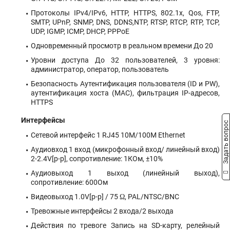
Протоколы IPv4/IPv6, HTTP, HTTPS, 802.1x, Qos, FTP,
SMTP, UPnP, SNMP, DNS, DDNS,NTP, RTSP, RTCP, RTP, TCP,
UDP, IGMP, ICMP, DHCP, PPPoE
Одновременный просмотр в реальном времени До 20
Уровни доступа До 32 пользователей, 3 уровня:
администратор, оператор, пользователь
Безопасность Аутентификация пользователя (ID и PW),
аутентификация хоста (MAC), фильтрация IP-адресов,
HTTPS
Интерфейсы
Задать вопрос
Сетевой интерфейс 1 RJ45 10M/100M Ethernet
Аудиовход 1 вход (микрофонный вход/ линейный вход)
2-2.4V[p-p], сопротивление: 1КОм, ±10%
Аудиовыход 1 выход (линейный выход),
сопротивление: 600Ом
Видеовыход 1.0V[p-p] / 75 Ω, PAL/NTSC/BNC
Тревожные интерфейсы 2 входа/2 выхода
Действия по тревоге Запись на SD-карту, релейный