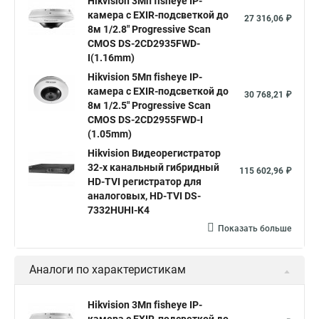
Hikvision 3Мп fisheye IP-
камера c EXIR-подсветкой до
Hikvision купить
Hikvision уличная ip камера
27 316,06 ₽
8м 1/2.8" Progressive Scan
Hikvision hd
CMOS DS-2CD2935FWD-
I(1.16mm)
Hikvision ds
Hikvision poe
Hikvision уличная
Hikvision 5Мп fisheye IP-
Hikvision 2 8 mm
Hikvision camera
Hikvision 2cd1148 i b
камера c EXIR-подсветкой до
30 768,21 ₽
8м 1/2.5" Progressive Scan
Hik connect
Видеонаблюдение
Ip видеокамеры
CMOS DS-2CD2955FWD-I
Poe камера
Hikvision 2cd2142fwd
hikvision c
(1.05mm)
Hikvision Видеорегистратор
hikvision 4
Hikvision ds 2cd1148
hikvision ds 2cd1148 i b
32-х канальный гибридный
115 602,96 ₽
hikvision ds 2cd2042wd i
Видеокамера hikvision
HD-TVI регистратор для
аналоговых, HD-TVI DS-
Камера hikvision ds
Видеокамеры hikvision ds
7332HUHI-K4
Камера hiwatch ds Hikvision
Камера Hikvision ds 2ce16d8t
Показать больше
Видеокамера hikvision hiwatch
Аналоги по характеристикам
Камера Hikvision ds 2cd2442fwd
Hikvision камера ds 2cd2023g0 i
Купольная камера
Hikvision 3Мп fisheye IP-