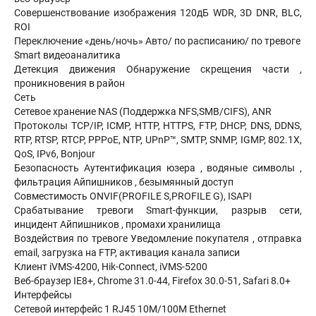
Совершенствование изображения 120дБ WDR, 3D DNR, BLC,
ROI
Переключение «день/ночь» Авто/ по расписанию/ по тревоге
Smart видеоаналитика
Детекция движения Обнаружение скрещения части ,
проникновения в район
Сеть
Сетевое хранение NAS (Поддержка NFS,SMB/CIFS), ANR
Протоколы TCP/IP, ICMP, HTTP, HTTPS, FTP, DHCP, DNS, DDNS,
RTP, RTSP, RTCP, PPPoE, NTP, UPnP™, SMTP, SNMP, IGMP, 802.1X,
QoS, IPv6, Bonjour
Безопасность Аутентификация юзера , водяные символы ,
фильтрация Айпишников , безымянный доступ
Совместимость ONVIF(PROFILE S,PROFILE G), ISAPI
Срабатывание тревоги Smart-функции, разрыв сети,
инцидент Айпишников , промахи хранилища
Воздействия по тревоге Уведомление покупателя , отправка
email, загрузка на FTP, активация канала записи
Клиент iVMS-4200, Hik-Connect, iVMS-5200
Веб-браузер IE8+, Chrome 31.0-44, Firefox 30.0-51, Safari 8.0+
Интерфейсы
Сетевой интерфейс 1 RJ45 10M/100M Ethernet