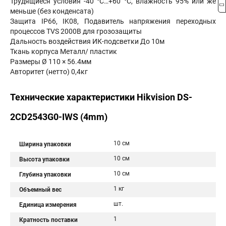
Трудящиеся условия -40 °C…+60 °C, влажность 95% или же
меньше (без конденсата)
Защита IP66, IK08, Подавитель напряжения переходных
процессов TVS 2000В для грозозащиты
Дальность воздействия ИК-подсветки До 10м
Ткань корпуса Металл/ пластик
Размеры Ø 110 × 56.4мм
Авторитет (нетто) 0,4кг
Технические характеристики Hikvision DS-
2CD2543G0-IWS (4mm)
10 см
Ширина упаковки
10 см
Высота упаковки
10 см
Глубина упаковки
1 кг
Объемный вес
шт.
Единица измерения
1
Кратность поставки