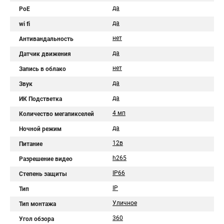
да
PoE
да
wi fi
нет
Антивандальность
да
Датчик движения
нет
Запись в облако
да
Звук
да
ИК Подстветка
4 мп
Количество мегапикселей
да
Ночной режим
12в
Питание
h265
Разрешение видео
IP66
Степень защиты
IP
Тип
Уличное
Тип монтажа
360
Угол обзора