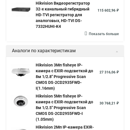
Hikvision Видеорегистратор
hikvision 4
Hikvision ds 2cd1148
hikvision ds 2cd1148 i b
32-х канальный гибридный
115 602,96 ₽
hikvision ds 2cd2042wd i
Видеокамера hikvision
HD-TVI регистратор для
аналоговых, HD-TVI DS-
Камера hikvision ds
Видеокамеры hikvision ds
7332HUHI-K4
Камера hiwatch ds Hikvision
Камера Hikvision ds 2ce16d8t
Показать больше
Видеокамера hikvision hiwatch
Аналоги по характеристикам
Камера Hikvision ds 2cd2442fwd
Hikvision камера ds 2cd2023g0 i
Купольная камера
Hikvision 3Мп fisheye IP-
камера c EXIR-подсветкой до
Уличная камера
Hikvision ip camera
27 316,06 ₽
8м 1/2.8" Progressive Scan
Hikvision поворотная камера
Hikvision купольная
CMOS DS-2CD2935FWD-
I(1.16mm)
Нikvision микрофон
Hikvision поворотная
Hikvision 5Мп fisheye IP-
Hikvision порты
камера c EXIR-подсветкой до
30 768,21 ₽
8м 1/2.5" Progressive Scan
CMOS DS-2CD2955FWD-I
(1.05mm)
Hikvision 2Мп IP-камера EXIR-