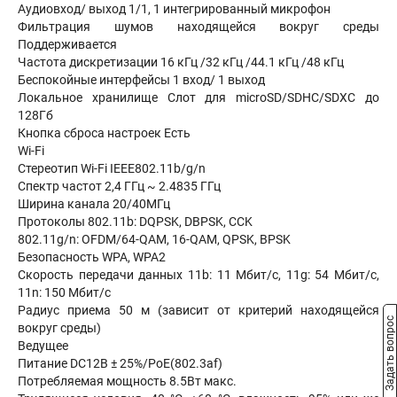
Аудиовход/ выход 1/1, 1 интегрированный микрофон
Фильтрация шумов находящейся вокруг среды
Поддерживается
Частота дискретизации 16 кГц /32 кГц /44.1 кГц /48 кГц
Беспокойные интерфейсы 1 вход/ 1 выход
Локальное хранилище Слот для microSD/SDHC/SDXC до
128Гб
Кнопка сброса настроек Есть
Wi-Fi
Стереотип Wi-Fi IEEE802.11b/g/n
Спектр частот 2,4 ГГц ~ 2.4835 ГГц
Ширина канала 20/40МГц
Протоколы 802.11b: DQPSK, DBPSK, CCK
802.11g/n: OFDM/64-QAM, 16-QAM, QPSK, BPSK
Безопасность WPA, WPA2
Скорость передачи данных 11b: 11 Мбит/с, 11g: 54 Мбит/с,
11n: 150 Мбит/с
Радиус приема 50 м (зависит от критерий находящейся
Задать вопрос
вокруг среды)
Ведущее
Питание DC12В ± 25%/PoE(802.3af)
Потребляемая мощность 8.5Вт макс.