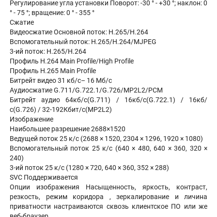
Регулирование угла установки Поворот: -30 ° - +30 °; наклон: 0
° - 75 °; вращение: 0 ° - 355 °
Сжатие
Видеосжатие Основной поток: H.265/H.264
Вспомогательный поток: H.265/H.264/MJPEG
3-ий поток: H.265/H.264
Профиль H.264 Main Profile/High Profile
Профиль H.265 Main Profile
Битрейт видео 31 кб/с– 16 Мб/с
Аудиосжатие G.711/G.722.1/G.726/MP2L2/PCM
Битрейт аудио 64кб/с(G.711) / 16кб/с(G.722.1) / 16кб/
с(G.726) / 32-192Кбит/с(MP2L2)
Изображение
Наибольшее разрешение 2688×1520
Ведущей поток 25 к/с (2688 × 1520, 2304 × 1296, 1920 × 1080)
Вспомогательный поток 25 к/с (640 × 480, 640 × 360, 320 ×
240)
3-ий поток 25 к/с (1280 × 720, 640 × 360, 352 × 288)
SVC Поддерживается
Опции изображения Насыщенность, яркость, контраст,
резкость, режим коридора , зеркалирование и личина
приватности настраиваются сквозь клиентское ПО или же
веб-браузер