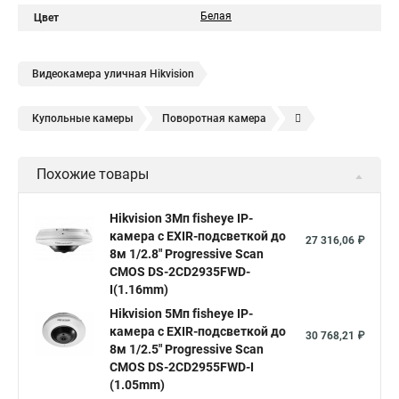
Белая
Цвет
Видеокамера уличная Hikvision
Купольные камеры
Поворотная камера
Уличная камера
Уличные камеры hikvision
Похожие товары
Камера видеонаблюдения hikvision
Hikvision поворотные камеры
Hikvision ip
Hikvision 3Мп fisheye IP-
камера c EXIR-подсветкой до
Hikvision купить
Hikvision уличная ip камера
27 316,06 ₽
8м 1/2.8" Progressive Scan
Hikvision hd
CMOS DS-2CD2935FWD-
I(1.16mm)
Hikvision ds
Hikvision poe
Hikvision уличная
Hikvision 5Мп fisheye IP-
Hikvision 2 8 mm
Hikvision camera
Hikvision 2cd1148 i b
камера c EXIR-подсветкой до
30 768,21 ₽
8м 1/2.5" Progressive Scan
Hik connect
Видеонаблюдение
Ip видеокамеры
CMOS DS-2CD2955FWD-I
Poe камера
Hikvision 2cd2142fwd
hikvision c
(1.05mm)