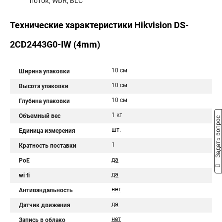
поток, WDR, BLC
Технические характеристики Hikvision DS-
2CD2443G0-IW (4mm)
10 см
Ширина упаковки
10 см
Высота упаковки
10 см
Глубина упаковки
1 кг
Объемный вес
Задать вопрос
шт.
Единица измерения
1
Кратность поставки
да
PoE
да
wi fi
нет
Антивандальность
да
Датчик движения
нет
Запись в облако