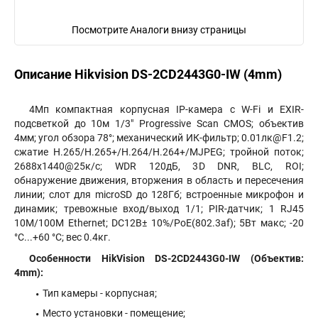
Посмотрите Аналоги внизу страницы
Описание Hikvision DS-2CD2443G0-IW (4mm)
4Мп компактная корпусная IP-камера с W-Fi и EXIR-
подсветкой до 10м 1/3" Progressive Scan CMOS; объектив
4мм; угол обзора 78°; механический ИК-фильтр; 0.01лк@F1.2;
сжатие H.265/H.265+/H.264/H.264+/MJPEG; тройной поток;
2688х1440@25к/с; WDR 120дБ, 3D DNR, BLC, ROI;
обнаружение движения, вторжения в область и пересечения
линии; слот для microSD до 128Гб; встроенные микрофон и
динамик; тревожные вход/выход 1/1; PIR-датчик; 1 RJ45
10M/100M Ethernet; DC12В± 10%/PoE(802.3af); 5Вт макс; -20
°C...+60 °C; вес 0.4кг.
Особенности HikVision DS-2CD2443G0-IW (Объектив:
4mm):
Тип камеры - корпусная;
Место установки - помещение;