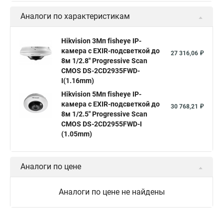
Видеокамера hikvision hiwatch
Аналоги по характеристикам
Камера Hikvision ds 2cd2442fwd
Hikvision камера ds 2cd2023g0 i
Купольная камера
Hikvision 3Мп fisheye IP-
камера c EXIR-подсветкой до
Уличная камера
Hikvision ip camera
27 316,06 ₽
8м 1/2.8" Progressive Scan
Hikvision поворотная камера
Hikvision купольная
CMOS DS-2CD2935FWD-
I(1.16mm)
Нikvision микрофон
Hikvision поворотная
Hikvision 5Мп fisheye IP-
Hikvision порты
камера c EXIR-подсветкой до
30 768,21 ₽
8м 1/2.5" Progressive Scan
CMOS DS-2CD2955FWD-I
(1.05mm)
Аналоги по цене
Аналоги по цене не найдены