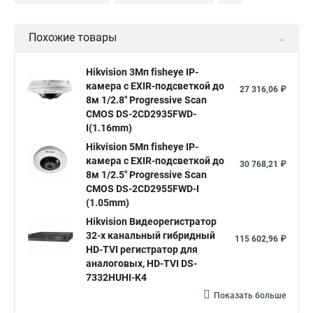
Уличная камера
Уличные камеры hikvision
Похожие товары
Камера видеонаблюдения hikvision
Hikvision поворотные камеры
Hikvision ip
Hikvision 3Мп fisheye IP-
камера c EXIR-подсветкой до
Hikvision купить
Hikvision уличная ip камера
27 316,06 ₽
8м 1/2.8" Progressive Scan
Hikvision hd
CMOS DS-2CD2935FWD-
I(1.16mm)
Hikvision ds
Hikvision poe
Hikvision уличная
Hikvision 5Мп fisheye IP-
Hikvision 2 8 mm
Hikvision camera
Hikvision 2cd1148 i b
камера c EXIR-подсветкой до
30 768,21 ₽
8м 1/2.5" Progressive Scan
Hik connect
Видеонаблюдение
Ip видеокамеры
CMOS DS-2CD2955FWD-I
Poe камера
Hikvision 2cd2142fwd
hikvision c
(1.05mm)
Hikvision Видеорегистратор
hikvision 4
Hikvision ds 2cd1148
hikvision ds 2cd1148 i b
32-х канальный гибридный
115 602,96 ₽
hikvision ds 2cd2042wd i
Видеокамера hikvision
HD-TVI регистратор для
аналоговых, HD-TVI DS-
Камера hikvision ds
Видеокамеры hikvision ds
7332HUHI-K4
Камера hiwatch ds Hikvision
Камера Hikvision ds 2ce16d8t
Показать больше