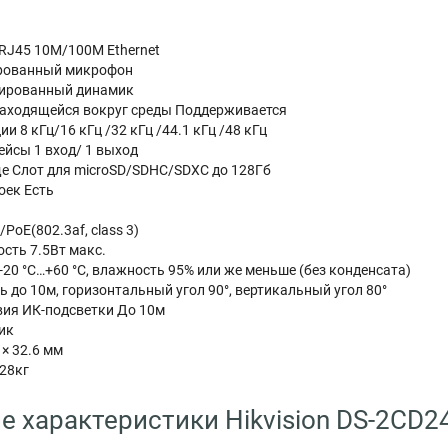
 RJ45 10M/100M Ethernet
ированный микрофон
рированный динамик
аходящейся вокруг среды Поддерживается
и 8 кГц/16 кГц /32 кГц /44.1 кГц /48 кГц
йсы 1 вход/ 1 выход
е Слот для microSD/SDHC/SDXC до 128Гб
оек Есть
PoE(802.3af, class 3)
сть 7.5Вт макс.
-20 °C…+60 °C, влажность 95% или же меньше (без конденсата)
 до 10м, горизонтальный угол 90°, вертикальный угол 80°
вия ИК-подсветки До 10м
ик
 × 32.6 мм
128кг
е характеристики Hikvision DS-2CD2