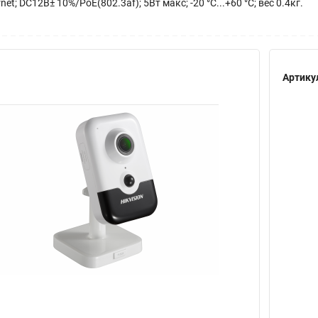
t; DC12В± 10%/PoE(802.3af); 5Вт макс; -20 °C...+60 °C; вес 0.4кг.
Артику