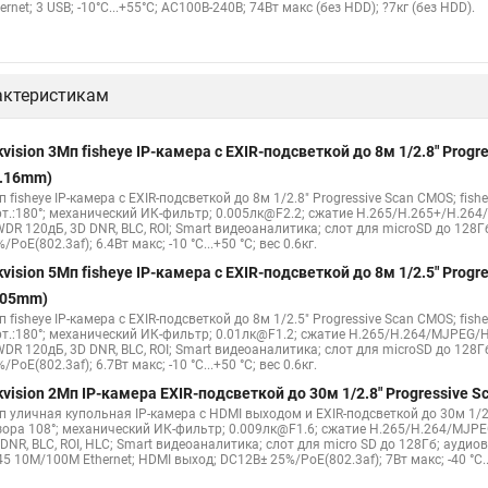
ernet; 3 USB; -10°C...+55°C; АC100В-240В; 74Вт макс (без HDD); ?7кг (без HDD).
актеристикам
kvision 3Мп fisheye IP-камера c EXIR-подсветкой до 8м 1/2.8" Pro
1.16mm)
 fisheye IP-камера c EXIR-подсветкой до 8м 1/2.8" Progressive Scan CMOS; fish
рт.:180°; механический ИК-фильтр; 0.005лк@F2.2; сжатие H.265/H.265+/H.26
WDR 120дБ, 3D DNR, BLC, ROI; Smart видеоаналитика; слот для microSD до 128Г
/PoE(802.3af); 6.4Вт макс; -10 °C...+50 °C; вес 0.6кг.
kvision 5Мп fisheye IP-камера c EXIR-подсветкой до 8м 1/2.5" Pro
.05mm)
 fisheye IP-камера c EXIR-подсветкой до 8м 1/2.5" Progressive Scan CMOS; fish
рт.:180°; механический ИК-фильтр; 0.01лк@F1.2; сжатие H.265/H.264/MJPEG/H
WDR 120дБ, 3D DNR, BLC, ROI; Smart видеоаналитика; слот для microSD до 128Г
/PoE(802.3af); 6.7Вт макс; -10 °C...+50 °C; вес 0.6кг.
kvision 2Мп IP-камера EXIR-подсветкой до 30м 1/2.8" Progressive
п уличная купольная IP-камера с HDMI выходом и EXIR-подсветкой до 30м 1/2.
зора 108°; механический ИК-фильтр; 0.009лк@F1.6; сжатие H.265/H.264/MJPE
DNR, BLC, ROI, HLC; Smart видеоаналитика; слот для micro SD до 128Гб; ауди
5 10M/100M Ethernet; HDMI выход; DC12В± 25%/PoE(802.3af); 7Вт макс; -40 °C...+