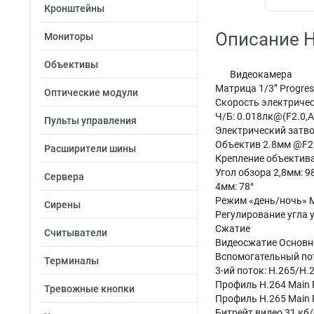
Кронштейны
Описание H
Мониторы
Объективы
Видеокамера
Матрица 1/3’’ Progre
Оптические модули
Скорость электрическ
Ч/Б: 0.018лк@(F2.0,A
Пульты управления
Электрический затво
Объектив 2.8мм @F2.
Расширители шины
Крепление объектив
Угол обзора 2,8мм: 9
Сервера
4мм: 78°
Режим «день/ночь» 
Сирены
Регулирование угла уст
Сжатие
Считыватели
Видеосжатие Основно
Вспомогательный по
Терминалы
3-ий поток: H.265/H.
Профиль H.264 Main Pr
Тревожные кнопки
Профиль H.265 Main P
Битрейт видео 31 кб/