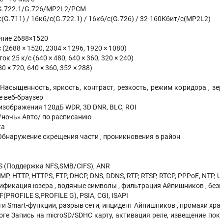
G.722.1/G.726/MP2L2/PCM
(G.711) / 16кб/с(G.722.1) / 16кб/с(G.726) / 32-160Кбит/с(MP2L2)
ние 2688×1520
(2688 × 1520, 2304 × 1296, 1920 × 1080)
 25 к/с (640 × 480, 640 × 360, 320 × 240)
0 × 720, 640 × 360, 352 × 288)
Насыщенность, яркость, контраст, резкость, режим коридора , з
е веб-браузер
зображения 120дБ WDR, 3D DNR, BLC, ROI
/ночь» Авто/ по расписанию
ка
бнаружение скрещения части , проникновения в район
S (Поддержка NFS,SMB/CIFS), ANR
P, HTTP, HTTPS, FTP, DHCP, DNS, DDNS, RTP, RTSP, RTCP, PPPoE, NTP, 
ификация юзера , водяные символы , фильтрация Айпишников , бе
PROFILE S,PROFILE G), PSIA, CGI, ISAPI
и Smart-функции, разрыв сети, инцидент Айпишников , промахи х
оге Запись на microSD/SDHC карту, активация реле, извещение поку