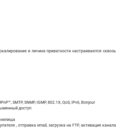
еркалирование и личина приватности настраиваются сквозь
UPnP™, SMTP, SNMP, IGMP, 802.1X, QoS, IPv6, Bonjour
зымянный доступ
ранилища
пателя , отправка email, загрузка на FTP, активация канала