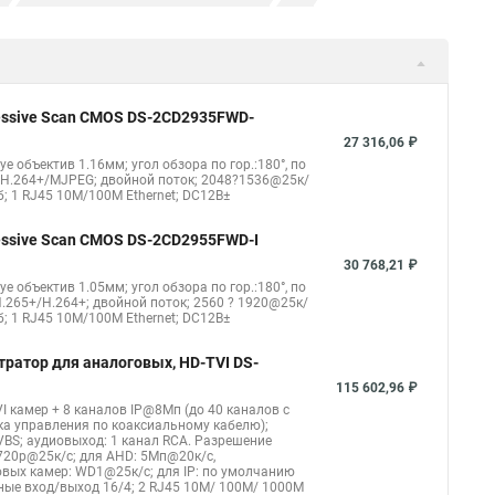
ера
Hikvision hd
Hikvision ds
Hikvision poe
nect
Видеонаблюдение
Ip видеокамеры
Poe камера
1148 i b
hikvision ds 2cd2042wd i
Видеокамера hikvision
gressive Scan CMOS DS-2CD2935FWD-
kvision ds 2ce16d8t
Видеокамера hikvision hiwatch
27 316,06 ₽
eye объектив 1.16мм; угол обзора по гор.:180°, по
Уличная камера
Hikvision ip camera
4/H.264+/MJPEG; двойной поток; 2048?1536@25к/
б; 1 RJ45 10M/100M Ethernet; DC12В±
оротная
Hikvision порты
gressive Scan CMOS DS-2CD2955FWD-I
30 768,21 ₽
eye объектив 1.05мм; угол обзора по гор.:180°, по
.265+/H.264+; двойной поток; 2560 ? 1920@25к/
б; 1 RJ45 10M/100M Ethernet; DC12В±
тратор для аналоговых, HD-TVI DS-
115 602,96 ₽
I камер + 8 каналов IP@8Мп (до 40 каналов с
ка управления по коаксиальному кабелю);
CVBS; аудиовыход: 1 канал RCA. Разрешение
720p@25к/с; для AHD: 5Мп@20к/с,
вых камер: WD1@25к/с; для IP: по умолчанию
жные вход/выход 16/4; 2 RJ45 10M/ 100M/ 1000М