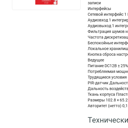
записи
Интерфейсы
Сетевой интерфейс 1
Аудиовход 1 интегр
Аудиовыход 1 интег
Фильтрация шумов н
Частота дискретизаци
Беспокойные интерфе
Локальное хранилищ
Кнопка сброса настр
Ведущее
Питание DC12В ± 25%/
Потребляемая мощно
Трудящиеся условия 
PIR-датчик Дальность
Дальность воздейст
Ткань корпуса Пласт
Размеры 102.8 × 65.2
Авторитет (нетто) 0,
Технически