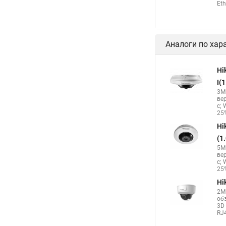
Eth
Аналоги по хар
Hi
I(
3Мп
ве
с; 
25%
Hi
(1
5Мп
ве
с; 
25%
Hi
2М
об
3D 
RJ4