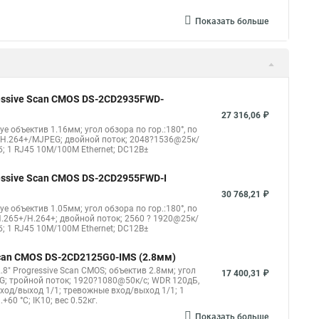
Показать больше
gressive Scan CMOS DS-2CD2935FWD-
27 316,06 ₽
eye объектив 1.16мм; угол обзора по гор.:180°, по
4/H.264+/MJPEG; двойной поток; 2048?1536@25к/
б; 1 RJ45 10M/100M Ethernet; DC12В±
gressive Scan CMOS DS-2CD2955FWD-I
30 768,21 ₽
eye объектив 1.05мм; угол обзора по гор.:180°, по
.265+/H.264+; двойной поток; 2560 ? 1920@25к/
б; 1 RJ45 10M/100M Ethernet; DC12В±
 Scan CMOS DS-2CD2125G0-IMS (2.8мм)
8" Progressive Scan CMOS; объектив 2.8мм; угол
17 400,31 ₽
G; тройной поток; 1920?1080@50к/с; WDR 120дБ,
овход/выход 1/1; тревожные вход/выход 1/1; 1
60 °C; IK10; вес 0.52кг.
Показать больше