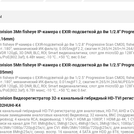
е камеры
Hikvision ip
Hikvision купить
Hikvision уличная ip кам
ы
Hikvision 2 8 mm
Hikvision camera
Hikvision 2cd1148 i b
Hik con
hikvision c
hikvision 4
Hikvision ds 2cd1148
hikvision ds 2cd
kvision 3Мп fisheye IP-камера c EXIR-подсветкой до 8м 1/2.8" Pro
Видеокамеры hikvision ds
Камера hiwatch ds Hikvision
Камера Hi
1.16mm)
 fisheye IP-камера c EXIR-подсветкой до 8м 1/2.8" Progressive Scan CMOS; fish
2cd2442fwd
Hikvision камера ds 2cd2023g0 i
Купольная камера
рт.:180°; механический ИК-фильтр; 0.005лк@F2.2; сжатие H.265/H.265+/H.26
WDR 120дБ, 3D DNR, BLC, ROI; Smart видеоаналитика; слот для microSD до 128Г
 камера
Hikvision купольная
Нikvision микрофон
Hikvision пов
/PoE(802.3af); 6.4Вт макс; -10 °C...+50 °C; вес 0.6кг.
kvision 5Мп fisheye IP-камера c EXIR-подсветкой до 8м 1/2.5" Pro
.05mm)
 fisheye IP-камера c EXIR-подсветкой до 8м 1/2.5" Progressive Scan CMOS; fish
рт.:180°; механический ИК-фильтр; 0.01лк@F1.2; сжатие H.265/H.264/MJPEG/H
WDR 120дБ, 3D DNR, BLC, ROI; Smart видеоаналитика; слот для microSD до 128Г
/PoE(802.3af); 6.7Вт макс; -10 °C...+50 °C; вес 0.6кг.
kvision Видеорегистратор 32-х канальный гибридный HD-TVI регис
32HUHI-K4
-х канальный гибридный HD-TVI регистратор для аналоговых, HD-TVI, AHD и CV
лным замещением аналоговых каналов) Видеовход: 32 канала, BNC (поддерж
диовход: 4 канала RCA; видеовыход: 1 VGA/1 HDMI до 1080Р, 1 HDMI до 4К, 1 
писи на канал для TVI: 8Мп@8к/с, 5Мп@12к/с, 4Мп@15к/с, 3Мп@18к/с, 1080p/
п/3Мп/1080p/720p@25к/с; для CVI: 4Мп/3Мп/1080p/720p@25к/с; для аналого
каналов 8Мп@25к/с; синхр. воспр. 16 каналов; 4 SATA для HDD до 8Тб; трево