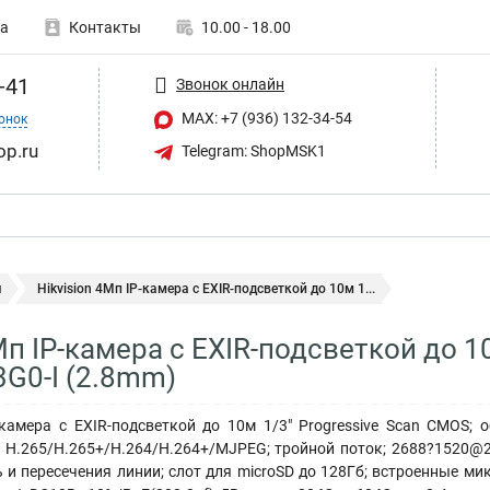
а
Контакты
10.00 - 18.00
-41
Звонок онлайн
MAX: +7 (936) 132-34-54
онок
op.ru
Telegram: ShopMSK1
ы
Hikvision 4Мп IP-камера с EXIR-подсветкой до 10м 1...
Мп IP-камера с EXIR-подсветкой до 1
G0-I (2.8mm)
камера с EXIR-подсветкой до 10м 1/3" Progressive Scan CMOS; о
 H.265/H.265+/H.264/H.264+/MJPEG; тройной поток; 2688?1520@2
 и пересечения линии; слот для microSD до 128Гб; встроенные ми