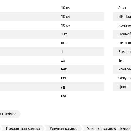
10 см
Звук
10 см
ИК Под
10 см
Количе
1 кг
Ночной
шт.
Питани
1
Разреш
да
Тип
нет
Угол о
нет
Фокусн
да
Цвет
нет
 Hikvision
Поворотная камера
Уличная камера
Уличные камеры hikvisio