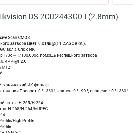
ikvision DS-2CD2443G0-I (2.8mm)
ssive Scan CMOS
ого затвора Цвет: 0.01лк@(F1.2,AGC вкл.),
GC вкл.), 0лк с ИК
р 1/3с ~ 1/100,000с, помощь неспешного затвора
0, 4мм @F2.0
а M12
8°
Механический ИК-фильтр
ановки Поворот: 0 ° - 360 °; наклон: 0 ° - 90 °; вращение: 0 ° - 360 °
й поток: H.265/H.264
ток: H.265/H.264/MJPEG
264
ofile/High Profile
rofile
с– 16 Мб/с