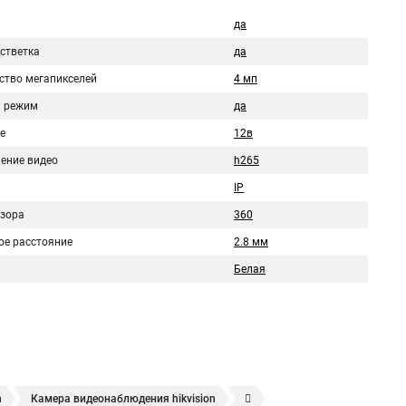
да
стветка
да
ство мегапикселей
4 мп
 режим
да
е
12в
ение видео
h265
IP
бзора
360
ое расстояние
2.8 мм
Белая
n
Камера видеонаблюдения hikvision