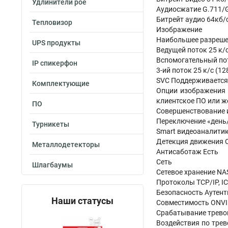
Удлинители poe
Аудиосжатие G.711/
Битрейт аудио 64кб/с
Тепловизор
Изображение
Наибольшее разреше
UPS продукты
Ведущей поток 25 к/с 
Вспомогательный поток
IP спикерфон
3-ий поток 25 к/с (128
SVC Поддерживается
Комплектующие
Опции изображения 
клиентское ПО или ж
ПО
Совершенствование и
Переключение «день
Турникеты
Smart видеоаналити
Детекция движения О
Металлодетекторы
Антисаботаж Есть
Сеть
Шлагбаумы
Сетевое хранение NA
Протоколы TCP/IP, ICM
Безопасность Аутент
Наши статусы
Совместимость ONVIF(
Срабатывание тревог
Воздействия по трев