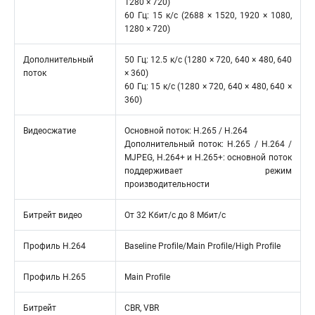
1280 × 720)
60 Гц: 15 к/с (2688 × 1520, 1920 × 1080,
1280 × 720)
Дополнительный
50 Гц: 12.5 к/с (1280 × 720, 640 × 480, 640
поток
× 360)
60 Гц: 15 к/с (1280 × 720, 640 × 480, 640 ×
360)
Видеосжатие
Основной поток: H.265 / H.264
Дополнительный поток: H.265 / H.264 /
MJPEG, H.264+ и H.265+: основной поток
поддерживает режим
производительности
Битрейт видео
От 32 Кбит/с до 8 Мбит/с
Профиль H.264
Baseline Profile/Main Profile/High Profile
Профиль H.265
Main Profile
Битрейт
CBR, VBR