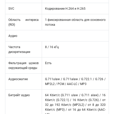
SVC
Кодирование H.264 и H.265
Область интереса
1 фиксированная область для основного
(ROI)
потока
Аудио
Частота
8 / 16 кГц
дискретизации
Фильтрация шумов
Есть
окружающей среды
Аудиосжатие
G.711ulaw / G.711alaw / G.722.1 / G.726 /
MP2L2 / PCM / AAC-LC / MP3
Битрейт аудио
64 Кбит/с (G.711 ulaw / G.711 alaw) / 16
Кбит/с (G.722.1) / 16 Кбит/с (G.726) / от
32 до 192 Кбит/с (MP2L2) / от 8 до 320
Кбит/с (MP3) / от 16 до 64 Кбит/с (AAC-