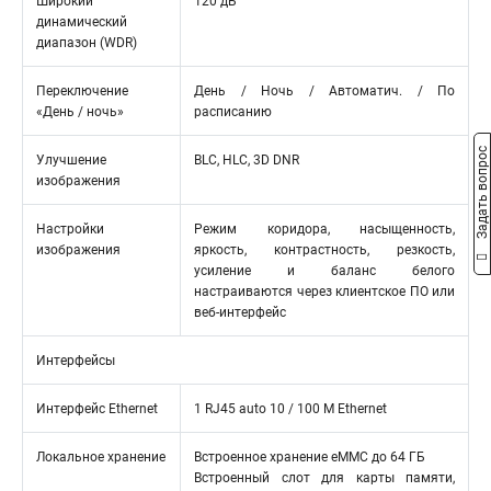
Широкий
120 дБ
динамический
диапазон (WDR)
Переключение
День / Ночь / Автоматич. / По
«День / ночь»
расписанию
Задать вопрос
Улучшение
BLC, HLC, 3D DNR
изображения
Настройки
Режим коридора, насыщенность,
изображения
яркость, контрастность, резкость,
усиление и баланс белого
настраиваются через клиентское ПО или
веб-интерфейс
Интерфейсы
Интерфейс Ethernet
1 RJ45 auto 10 / 100 М Ethernet
Локальное хранение
Встроенное хранение eMMC до 64 ГБ
Встроенный слот для карты памяти,