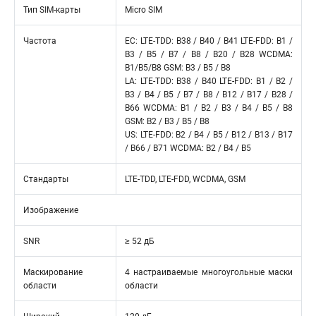
Тип SIM-карты
Micro SIM
Частота
ЕС: LTE-TDD: B38 / B40 / B41 LTE-FDD: B1 /
B3 / B5 / B7 / B8 / B20 / B28 WCDMA:
B1/B5/B8 GSM: B3 / B5 / B8
LA: LTE-TDD: B38 / B40 LTE-FDD: B1 / B2 /
B3 / B4 / B5 / B7 / B8 / B12 / B17 / B28 /
B66 WCDMA: B1 / B2 / B3 / B4 / B5 / B8
GSM: B2 / B3 / B5 / B8
US: LTE-FDD: B2 / B4 / B5 / B12 / B13 / B17
/ B66 / B71 WCDMA: B2 / B4 / B5
Стандарты
LTE-TDD, LTE-FDD, WCDMA, GSM
Изображение
SNR
≥ 52 дБ
Маскирование
4 настраиваемые многоугольные маски
области
области