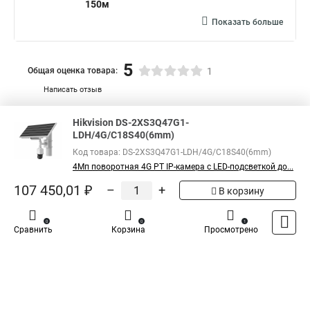
150м
Показать больше
5
Общая оценка товара:
1
Написать отзыв
Официальный поставщик компании
Hikvision
в
Hikvision DS-2XS3Q47G1-
LDH/4G/C18S40(6mm)
России
Код товара: DS-2XS3Q47G1-LDH/4G/C18S40(6mm)
4Мп поворотная 4G PT IP-камера с LED-подсветкой до...
107 450,01 ₽
–
+
В корзину
0
0
1
Сравнить
Корзина
Просмотрено
Каталог
Оплата
Доставка
Контакты
Войти