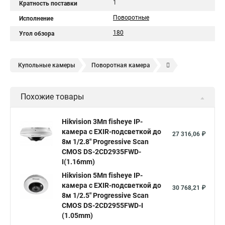
1
Кратность поставки
Поворотные
Исполнение
180
Угол обзора
Купольные камеры
Поворотная камера
Уличная камера
Уличные камеры hikvision
Похожие товары
Камера видеонаблюдения hikvision
Hikvision поворотные камеры
Hikvision ip
Hikvision 3Мп fisheye IP-
камера c EXIR-подсветкой до
Hikvision купить
Hikvision уличная ip камера
27 316,06 ₽
8м 1/2.8" Progressive Scan
Hikvision hd
CMOS DS-2CD2935FWD-
I(1.16mm)
Hikvision ds
Hikvision poe
Hikvision уличная
Hikvision 5Мп fisheye IP-
Hikvision 2 8 mm
Hikvision camera
Hikvision 2cd1148 i b
камера c EXIR-подсветкой до
30 768,21 ₽
8м 1/2.5" Progressive Scan
Hik connect
Видеонаблюдение
Ip видеокамеры
CMOS DS-2CD2955FWD-I
Poe камера
Hikvision 2cd2142fwd
hikvision c
(1.05mm)