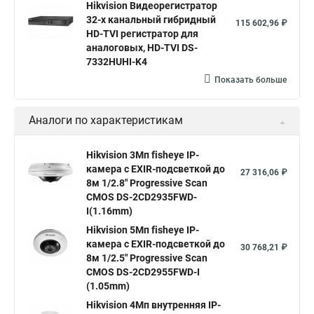
Hikvision Видеорегистратор
hikvision 4
Hikvision ds 2cd1148
hikvision ds 2cd1148 i b
32-х канальный гибридный
115 602,96 ₽
hikvision ds 2cd2042wd i
Видеокамера hikvision
HD-TVI регистратор для
аналоговых, HD-TVI DS-
Камера hikvision ds
Видеокамеры hikvision ds
7332HUHI-K4
Камера hiwatch ds Hikvision
Камера Hikvision ds 2ce16d8t
Показать больше
Видеокамера hikvision hiwatch
Аналоги по характеристикам
Камера Hikvision ds 2cd2442fwd
Hikvision камера ds 2cd2023g0 i
Купольная камера
Hikvision 3Мп fisheye IP-
камера c EXIR-подсветкой до
Уличная камера
Hikvision ip camera
27 316,06 ₽
8м 1/2.8" Progressive Scan
Hikvision поворотная камера
Hikvision купольная
CMOS DS-2CD2935FWD-
I(1.16mm)
Нikvision микрофон
Hikvision поворотная
Hikvision 5Мп fisheye IP-
Hikvision порты
камера c EXIR-подсветкой до
30 768,21 ₽
8м 1/2.5" Progressive Scan
CMOS DS-2CD2955FWD-I
(1.05mm)
Hikvision 4Мп внутренняя IP-