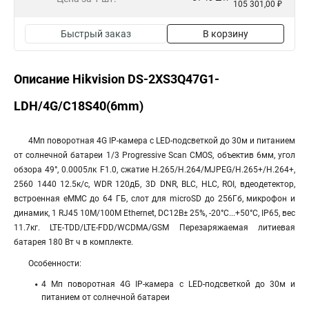
105 301,00 ₽
Быстрый заказ
В корзину
Описание Hikvision DS-2XS3Q47G1-
LDH/4G/C18S40(6mm)
4Мп поворотная 4G IP-камера с LED-подсветкой до 30м и питанием
от солнечной батареи 1/3 Progressive Scan CMOS, объектив 6мм, угол
обзора 49°, 0.0005лк F1.0, сжатие H.265/H.264/MJPEG/H.265+/H.264+,
2560 1440 12.5к/с, WDR 120дБ, 3D DNR, BLC, HLC, ROI, вдеодетектор,
встроенная eMMC до 64 ГБ, слот для microSD до 256Гб, микрофон и
динамик, 1 RJ45 10M/100M Ethernet, DC12В± 25%, -20°C...+50°C, IP65, вес
11.7кг. LTE-TDD/LTE-FDD/WCDMA/GSM Перезаряжаемая литиевая
батарея 180 Вт ч в комплекте.
Особенности:
4 Мп поворотная 4G IP-камера с LED-подсветкой до 30м и
питанием от солнечной батареи