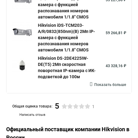
55 227,06 ₽
камера с функцией
распознавания номеров
автомобиля 1/1.8" CMOS
Hikvision iDS-TCM203-
A/R/0832(850nm)(B) 2Mп IP-
59 266,81 ₽
камера с функцией
распознавания номеров
автомобиля 1/1.8" CMOS
Hikvision DS-2DE4225IW-
DE(T5) 2Мп скоростная
43 328,16 ₽
поворотная IP-камера c ИК-
подсветкой до 100м
Показать больше
5
Общая оценка товара:
1
Написать отзыв
Официальный поставщик компании
Hikvision
в
России