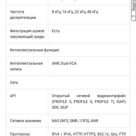
Частота
8 кГц, 16 кГц, 32 кГц, 48 кГц
дискретизации
Фильтрация шумов
Есть
окружающей среды
Интеллектуальные функции
Интеллектуальная
ANR, Dual-VCA
запись
Сеть
API
Открытый сетевой видеоинтерфейс
(PROFILE S, PROFILE G, PROFILE T), ISAPI,
SDK, ISUP
Сетевое хранение
NAS (NFS, SMB / CIFS), ANR
Протоколы
IPv4 / IPv6, HTTP, HTTPS, 802.1x, Qos, FTP,