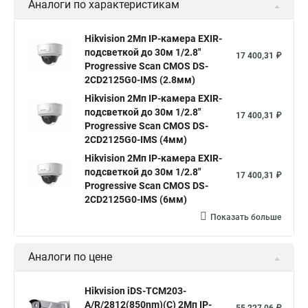
Аналоги по характеристикам
Камера Hikvision ds 2cd2442fwd
Hikvision камера ds 2cd2023g0 i
Купольная камера
Hikvision 2Мп IP-камера EXIR-
подсветкой до 30м 1/2.8"
Уличная камера
Hikvision ip camera
17 400,31 ₽
Progressive Scan CMOS DS-
Hikvision поворотная камера
Hikvision купольная
2CD2125G0-IMS (2.8мм)
Hikvision 2Мп IP-камера EXIR-
Нikvision микрофон
Hikvision поворотная
подсветкой до 30м 1/2.8"
17 400,31 ₽
Hikvision порты
Progressive Scan CMOS DS-
2CD2125G0-IMS (4мм)
Hikvision 2Мп IP-камера EXIR-
подсветкой до 30м 1/2.8"
17 400,31 ₽
Progressive Scan CMOS DS-
2CD2125G0-IMS (6мм)
Показать больше
Аналоги по цене
Hikvision iDS-TCM203-
A/R/2812(850nm)(C) 2Mп IP-