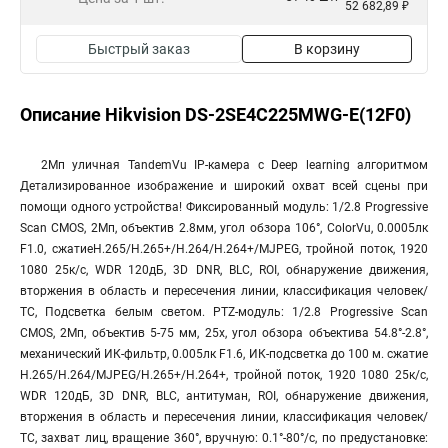
52 682,89 ₽
Быстрый заказ
В корзину
Описание Hikvision DS-2SE4C225MWG-E(12F0)
2Мп уличная TandemVu IP-камера с Deep learning алгоритмом
Детализированное изображение и широкий охват всей сцены при
помощи одного устройства! Фиксированный модуль: 1/2.8 Progressive
Scan CMOS, 2Мп, объектив 2.8мм, угол обзора 106°, ColorVu, 0.0005лк
F1.0, сжатиеH.265/H.265+/H.264/H.264+/MJPEG, тройной поток, 1920
1080 25к/с, WDR 120дБ, 3D DNR, BLC, ROI, обнаружение движения,
вторжения в область и пересечения линии, классификация человек/
ТС, Подсветка белым светом. PTZ-модуль: 1/2.8 Progressive Scan
CMOS, 2Мп, объектив 5-75 мм, 25x, угол обзора объектива 54.8°-2.8°,
механический ИК-фильтр, 0.005лк F1.6, ИК-подсветка до 100 м. сжатие
H.265/H.264/MJPEG/H.265+/H.264+, тройной поток, 1920 1080 25к/с,
WDR 120дБ, 3D DNR, BLC, антитуман, ROI, обнаружение движения,
вторжения в область и пересечения линии, классификация человек/
ТС, захват лиц, вращение 360°, вручную: 0.1°-80°/с, по предустановке: