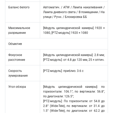
Баланс белого
Автоматич. / ATW / Лампа накаливания /
Лампа дневного света / В помещении / На
улице / Ручн. / Блокировка ББ
Максимальное
[Модуль цилиндрической камеры] 1920 ×
разрешение
1080, [PTZ-модуль] 1920 × 1080
Объектив
Фокусное
[Модуль цилиндрической камеры]: 2.8 мм;
расстояние
[PTZ-модуль]: от 4.8 до 120 мм, 25 × оптич.
Скорость
[PTZ-модуль]: приблиз. 3.6 с
зумирования
Угол обзора
[Модуль цилиндрической камеры]: по
горизонтали: 106.1°, по вертикали: 56.8°,
по диагонали: 126.5°;
[PTZ-модуль]: По горизонтали: от 54.8 до
2.8° (Wide-Tele), по вертикали: от 31.4 до
1.5° (Wide-Tele), по диагонали: от 62.2 до