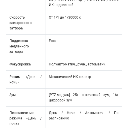
ИК-подсветкой
Скорость
От 1/1 до 1/30000 с
электронного
затвора
Поддержка
Есть
медленного
затвора
Фокусировка
Полуавтоматич., ручн., автоматич.
Режим «День /
Механический ИК-фильтр
ночь»
Зум
[PTZ-модуль] 25х оптический зум, 16х
цифровой зум
Переключение
День / Ночь / Автоматич. / По
режима «День /
расписанию
ночь»