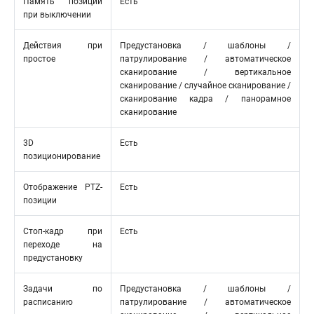
Память позиции
Есть
при выключении
Действия при
Предустановка / шаблоны /
простое
патрулирование / автоматическое
сканирование / вертикальное
сканирование / случайное сканирование /
сканирование кадра / панорамное
сканирование
3D
Есть
позиционирование
Отображение PTZ-
Есть
позиции
Стоп-кадр при
Есть
переходе на
предустановку
Задачи по
Предустановка / шаблоны /
расписанию
патрулирование / автоматическое