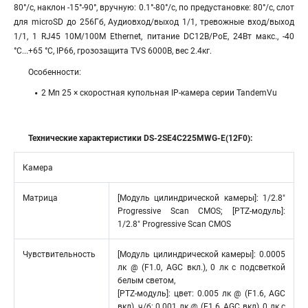
80°/с, наклон -15°-90°, вручную: 0.1°-80°/с, по предустановке: 80°/с, слот
для microSD до 256Гб, Аудиовход/выход 1/1, тревожные вход/выход
1/1, 1 RJ45 10M/100M Ethernet, питание DC12В/PoE, 24Вт макс., -40
°C...+65 °C, IP66, грозозащита TVS 6000B, вес 2.4кг.
Особенности:
2 Мп 25 × скоростная купольная IP-камера серии TandemVu
Технические характеристики DS-2SE4C225MWG-E(12F0):
Камера
Матрица
[Модуль цилиндрической камеры]: 1/2.8″
Progressive Scan CMOS; [PTZ-модуль]:
1/2.8″ Progressive Scan CMOS
Чувствительность
[Модуль цилиндрической камеры]: 0.0005
лк @ (F1.0, AGC вкл.), 0 лк с подсветкой
белым светом,
[PTZ-модуль]: цвет: 0.005 лк @ (F1.6, AGC
вкл), ч/б: 0.001 лк @ (F1.6, AGC вкл), 0 лк с