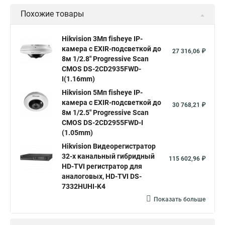
Похожие товары
Камера видеонаблюдения hikvision
Hikvision поворотные камеры
Hikvision ip
Hikvision 3Мп fisheye IP-
камера c EXIR-подсветкой до
Hikvision купить
Hikvision уличная ip камера
27 316,06 ₽
8м 1/2.8" Progressive Scan
Hikvision hd
CMOS DS-2CD2935FWD-
I(1.16mm)
Hikvision ds
Hikvision poe
Hikvision уличная
Hikvision 5Мп fisheye IP-
Hikvision 2 8 mm
Hikvision camera
Hikvision 2cd1148 i b
камера c EXIR-подсветкой до
30 768,21 ₽
8м 1/2.5" Progressive Scan
Hik connect
Видеонаблюдение
Ip видеокамеры
CMOS DS-2CD2955FWD-I
Poe камера
Hikvision 2cd2142fwd
hikvision c
(1.05mm)
Hikvision Видеорегистратор
hikvision 4
Hikvision ds 2cd1148
hikvision ds 2cd1148 i b
32-х канальный гибридный
115 602,96 ₽
hikvision ds 2cd2042wd i
Видеокамера hikvision
HD-TVI регистратор для
аналоговых, HD-TVI DS-
Камера hikvision ds
Видеокамеры hikvision ds
7332HUHI-K4
Камера hiwatch ds Hikvision
Камера Hikvision ds 2ce16d8t
Показать больше
Видеокамера hikvision hiwatch