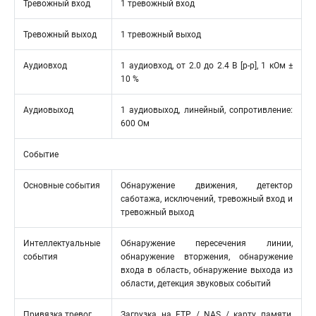
Тревожный вход
1 тревожный вход
Тревожный выход
1 тревожный выход
Аудиовход
1 аудиовход, от 2.0 до 2.4 В [p-p], 1 кОм ±
10 %
Аудиовыход
1 аудиовыход, линейный, сопротивление:
600 Ом
Событие
Основные события
Обнаружение движения, детектор
саботажа, исключений, тревожный вход и
тревожный выход
Интеллектуальные
Обнаружение пересечения линии,
события
обнаружение вторжения, обнаружение
входа в область, обнаружение выхода из
области, детекция звуковых событий
Привязка тревог
Загрузка на FTP / NAS / карту памяти,