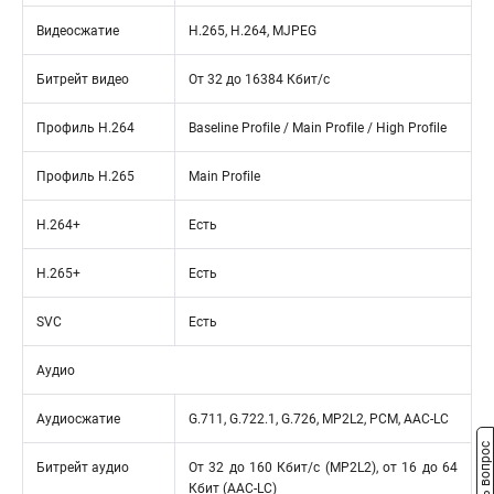
Видеосжатие
H.265, H.264, MJPEG
Битрейт видео
От 32 до 16384 Кбит/с
Профиль H.264
Baseline Profile / Main Profile / High Profile
Профиль H.265
Main Profile
H.264+
Есть
H.265+
Есть
SVC
Есть
Аудио
Аудиосжатие
G.711, G.722.1, G.726, MP2L2, PCM, AAC-LC
Задать вопрос
Битрейт аудио
От 32 до 160 Кбит/с (MP2L2), от 16 до 64
Кбит (AAC-LC)