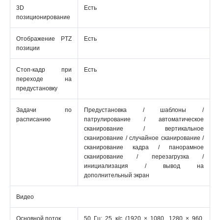
3D
Есть
позиционирование
Отображение PTZ
Есть
позиции
Стоп-кадр при
Есть
переходе на
предустановку
Задачи по
Предустановка / шаблоны /
расписанию
патрулирование / автоматическое
сканирование / вертикальное
сканирование / случайное сканирование /
сканирование кадра / панорамное
сканирование / перезагрузка /
инициализация / вывод на
дополнительный экран
Видео
Основной поток
50 Гц: 25 к/с (1920 × 1080, 1280 × 960,