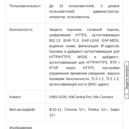
Пользователь/хост
До 32 пользователей, 3 уровня
пользователей: администратор,
оператор, пользователь
Безопасность
Защита паролем, сложный пароль,
шифрование HTTPS, аутентификация
802.1X (EAP-TLS, EAP-LEAP, EAP-MD5),
водяные знаки, фильтрация IP-адресов,
базовая и дайджест-аутентификация для
HTTP/HTTPS, WSSE и дайджест-
аутентификация для HTTP/HTTPS, RTP /
Задать вопрос
RTSP через HTTPS, настройки
управления временем ожидания, журнал
проверки безопасности, TLS 1.2, TLS 1.3,
аутентификация хоста (MAC-адрес)
Клиент
iVMS-4200, HikCentral Pro, Hik-Connect
Веб-интерфейс
IE10-11, Chrome 57+, Firefox 52+, Safari
12+
Изображение