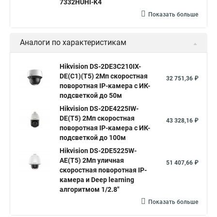
7332HUHI-K4
Камера hiwatch ds Hikvision
Камера Hikvision ds 2ce16d8t
Показать больше
Видеокамера hikvision hiwatch
Аналоги по характеристикам
Камера Hikvision ds 2cd2442fwd
Hikvision камера ds 2cd2023g0 i
Купольная камера
Hikvision DS-2DE3C210IX-
DE(C1)(T5) 2Мп скоростная
Уличная камера
Hikvision ip camera
32 751,36 ₽
поворотная IP-камера c ИК-
Hikvision поворотная камера
Hikvision купольная
подсветкой до 50м
Hikvision DS-2DE4225IW-
Нikvision микрофон
Hikvision поворотная
DE(T5) 2Мп скоростная
43 328,16 ₽
Hikvision порты
поворотная IP-камера c ИК-
подсветкой до 100м
Hikvision DS-2DE5225W-
AE(T5) 2Мп уличная
51 407,66 ₽
скоростная поворотная IP-
камера и Deep learning
алгоритмом 1/2.8"
Показать больше