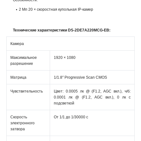
Особенности:
2 Мп 20 × скоростная купольная IP-камер
Технические характеристики DS-2DE7A220MCG-EB:
Камера
Максимальное
1920 × 1080
разрешение
Матрица
1/1.8″ Progressive Scan CMOS
Чувствительность
Цвет: 0.0005 лк @ (F1.2, AGC вкл.), ч/б:
0.0001 лк @ (F1.2, AGC вкл.), 0 лк с
подсветкой
Скорость
От 1/1 до 1/30000 с
электронного
затвора