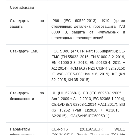
Сертификаты
Стандарты по
IP66 (IEC 60529-2013), IK10 (кроме
защиты
стеклянных деталей), грозозащита TVS
6000 В, защита от импульсных и
переходных перенапряжений
Стандарты EMC
FCC SDoC (47 CFR Part 15, Subpart B); CE-
EMC (EN 55032: 2015, EN 61000-3-2: 2019,
EN 61000-3-3: 2013, EN 50130-4: 2011 +
A1: 2014); RCM (AS / NZS CISPR 32: 2015);
IC VoC (ICES-003: issue 6, 2019); KC (KN
32: 2015, KN 35: 2015)
Стандарты по
UL (UL 62368-1); CB (IEC 60950-1:2005 +
безопасности
Am 1:2009 + Am 2:2013, IEC 62368-1:2014);
CE-LVD (EN 62368-1:2014 + A11:2017); BIS
(IS 13252 (Part 1):2010 + A1:2013 +
A2:2015); LOA (SANS IEC60950-1)
Параметры
CE-RoHS (2011/65/EU); WEEE