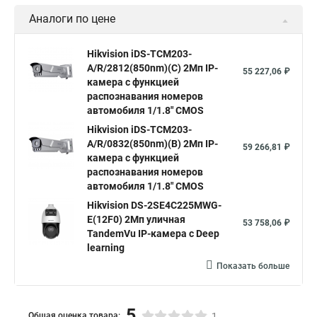
Аналоги по цене
Hikvision iDS-TCM203-
A/R/2812(850nm)(C) 2Mп IP-
55 227,06 ₽
камера с функцией
распознавания номеров
автомобиля 1/1.8" CMOS
Hikvision iDS-TCM203-
A/R/0832(850nm)(B) 2Mп IP-
59 266,81 ₽
камера с функцией
распознавания номеров
автомобиля 1/1.8" CMOS
Hikvision DS-2SE4C225MWG-
E(12F0) 2Мп уличная
53 758,06 ₽
TandemVu IP-камера с Deep
learning
Показать больше
5
Общая оценка товара:
1