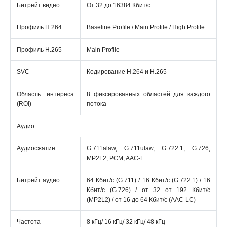
Битрейт видео
От 32 до 16384 Кбит/с
Профиль H.264
Baseline Profile / Main Profile / High Profile
Профиль H.265
Main Profile
SVC
Кодирование H.264 и H.265
Область интереса
8 фиксированных областей для каждого
(ROI)
потока
Аудио
Аудиосжатие
G.711alaw, G.711ulaw, G.722.1, G.726,
MP2L2, PCM, AAC-L
Битрейт аудио
64 Кбит/с (G.711) / 16 Кбит/с (G.722.1) / 16
Кбит/с (G.726) / от 32 от 192 Кбит/с
(MP2L2) / от 16 до 64 Кбит/с (AAC-LC)
Частота
8 кГц/ 16 кГц/ 32 кГц/ 48 кГц