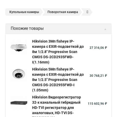
Купольные камеры
Поворотная камера
Уличная камера
Уличные камеры hikvision
Похожие товары
Камера видеонаблюдения hikvision
Hikvision поворотные камеры
Hikvision ip
Hikvision 3Мп fisheye IP-
камера c EXIR-подсветкой до
Hikvision купить
Hikvision уличная ip камера
27 316,06 ₽
8м 1/2.8" Progressive Scan
Hikvision hd
CMOS DS-2CD2935FWD-
I(1.16mm)
Hikvision ds
Hikvision poe
Hikvision уличная
Hikvision 5Мп fisheye IP-
Hikvision 2 8 mm
Hikvision camera
Hikvision 2cd1148 i b
камера c EXIR-подсветкой до
30 768,21 ₽
8м 1/2.5" Progressive Scan
Hik connect
Видеонаблюдение
Ip видеокамеры
CMOS DS-2CD2955FWD-I
Poe камера
Hikvision 2cd2142fwd
hikvision c
(1.05mm)
Hikvision Видеорегистратор
hikvision 4
Hikvision ds 2cd1148
hikvision ds 2cd1148 i b
32-х канальный гибридный
115 602,96 ₽
hikvision ds 2cd2042wd i
Видеокамера hikvision
HD-TVI регистратор для
аналоговых, HD-TVI DS-
Камера hikvision ds
Видеокамеры hikvision ds