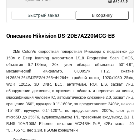
68 662,68 ₽
Быстрый заказ
В корзину
Описание Hikvision DS-2DE7A220MCG-EB
2Мп ColorVu скоростная поворотная IP-камера c подсветкой до
150м с Deep learning алгоритмом 1/1.8 Progressive Scan CMOS,
объектив 6.7-134мм, 20x, угол обзора объектива 53°-4.9°,
механический ИК-фильтр, 0.0005лк F1.2, сжатие
H.265/H.264/MJPEG/H.265+/H.264+, тройной поток, 1920х1080 25к/с,
WDR 120дБ, 3D DNR, BLC, антитуман, ROI, EIS, захват лиц,
обнаружение движения, вторжения в область и пересечения линии,
классификация человек/ТС, автоматическое слежение 2.0, захват лиц,
вращение 360°, вручную: 0.1°-160°/с, по предустановке: 240°/с, наклон
-15°-90°, вручную: 0.1°-120°/с, по предустановке: 200°/с, слот для
microSD до 256Гб, аудиовход/выход 1/1, тревожные вход/выход 2/1, 1
RJ45 10M/100M Ethernet, питание AC24В/Hi-PoE, 42Вт макс., -40
°C...+65 °C, вес 3.3кг. в БОМе кронштейн