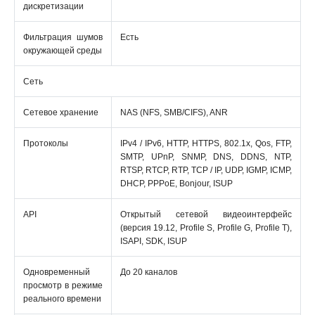
дискретизации
Фильтрация шумов
Есть
окружающей среды
Сеть
Сетевое хранение
NAS (NFS, SMB/CIFS), ANR
Протоколы
IPv4 / IPv6, HTTP, HTTPS, 802.1x, Qos, FTP,
SMTP, UPnP, SNMP, DNS, DDNS, NTP,
RTSP, RTCP, RTP, TCP / IP, UDP, IGMP, ICMP,
DHCP, PPPoE, Bonjour, ISUP
API
Открытый сетевой видеоинтерфейс
(версия 19.12, Profile S, Profile G, Profile T),
ISAPI, SDK, ISUP
Одновременный
До 20 каналов
просмотр в режиме
реального времени