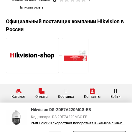
Написать отзыв
Официальный поставщик компании
Hikvision
в
России
Каталог
Оплата
Доставка
Контакты
Войти
Hikvision DS-2DE7A220MCG-EB
Код товара: DS-2DE7A220MCG-EB
2Мп ColorVu скоростная поворотная IP-камера c ИК-п...