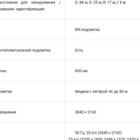
асстояние для обнаружения /
D: 88 м, O: 35 м, R: 17 м, I: 9 м
навания/ идентификации
ИК-подсветка
нтеллектуальная подсветка
Есть
лны
850 нм
светки
Модели с литерой -4I: до 80 м
зрешение
3840 × 2160
50 Гц: 20 к/с (3840 × 2160)
25 к/с (3200 × 1800, 2688 × 1520, 1920 ×