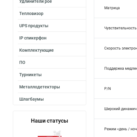
Удлинители poe
Матрица
Тепловизор
UPS продукты
Чувствительность
IP спикерфон
Скорость электро
Комплектующие
ПО
Поддержка медлен
Турникеты
Металлодетекторы
P/N
Шлагбаумы
Широкий динамич
Наши статусы
Режим «день / но