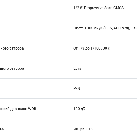
1/2.8’’ Progressive Scan CMOS
Цвет: 0.005 лк @ (F1.6, AGC вкл), 0
нного затвора
От 1/3 до 1/100000 с
ного затвора
Есть
P/N
еский диапазон WDR
120 дБ
чь»
ИК-фильтр