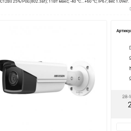
12В± 25%/PoE(802.3af); 11Вт макс; -40 °C...+60 °C; IP67; вес 1.09кг.
Артику
28 