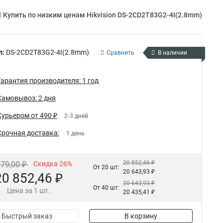
Купить по низким ценам Hikvision DS-2CD2T83G2-4I(2.8mm)
л:
DS-2CD2T83G2-4I(2.8mm)
Сравнить
В наличии
Гарантия производителя: 1 год
Самовывоз: 2 дня
Курьером от 490 ₽
2-3 дней
Срочная доставка:
1 день
20 852,46 ₽
179,00 ₽
Скидка 26%
От 20 шт:
20 643,93 ₽
20 852,46 ₽
20 643,93 ₽
От 40 шт:
Цена за 1 шт.
20 435,41 ₽
Быстрый заказ
В корзину