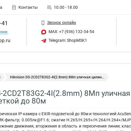
а
Контакты
10.00 - 18.00
-41
Звонок онлайн
MAX: +7 (936) 132-34-54
онок
op.ru
Telegram: ShopMSK1
ы
Hikvision DS-2CD2T83G2-4I(2.8mm) 8Мп уличная цилин...
DS-2CD2T83G2-4I(2.8mm) 8Мп уличная
еткой до 80м
ческая IP-камера с EXIR-подсветкой до 80м и технологией AcuSense
ИК-фильтр; 0.005лк@F1.6; сжатие H.265/H.265+/H.264/H.264+/MJP
ружение движения, вторжения в область и пересечения линии; клас