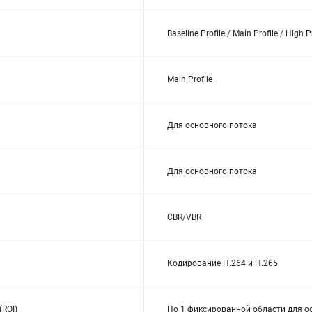
Baseline Profile / Main Profile / High P
Main Profile
Для основного потока
Для основного потока
CBR/VBR
Кодирование H.264 и H.265
(ROI)
По 1 фиксированной области для о