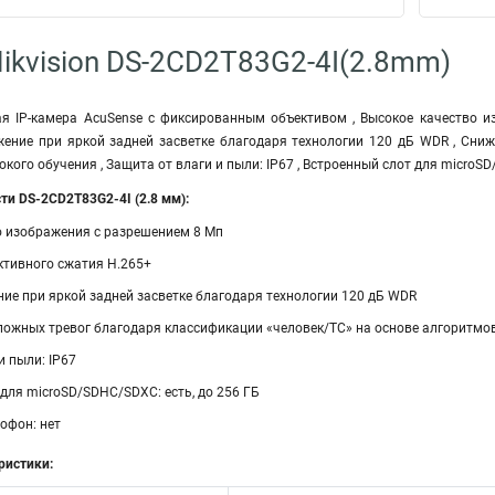
ikvision DS-2CD2T83G2-4I(2.8mm)
я IP-камера AcuSense с фиксированным объективом , Высокое качество и
ажение при яркой задней засветке благодаря технологии 120 дБ WDR , Сни
кого обучения , Защита от влаги и пыли: IP67 , Встроенный слот для microSD
ти DS-2CD2T83G2-4I (2.8 мм):
о изображения с разрешением 8 Мп
ктивного сжатия H.265+
ие при яркой задней засветке благодаря технологии 120 дБ WDR
ложных тревог благодаря классификации «человек/ТС» на основе алгоритмов
и пыли: IP67
для microSD/SDHC/SDXC: есть, до 256 ГБ
офон: нет
ристики: