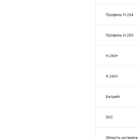
Профиль H.264
Профиль H.265
H.264+
H.265+
Битрейт
SVC
Область интереса 