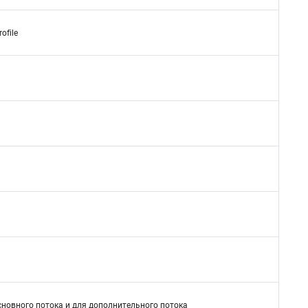
rofile
сновного потока и для дополнительного потока