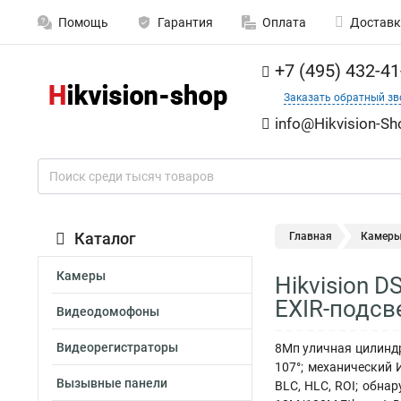
Помощь
Гарантия
Оплата
Доставк
+7 (495) 432-41
Заказать обратный зв
info@Hikvision-Sh
Каталог
Главная
Камер
Камеры
Hikvision 
EXIR-подсв
Видеодомофоны
Видеорегистраторы
8Мп уличная цилиндри
107°; механический 
Вызывные панели
BLC, HLC, ROI; обна