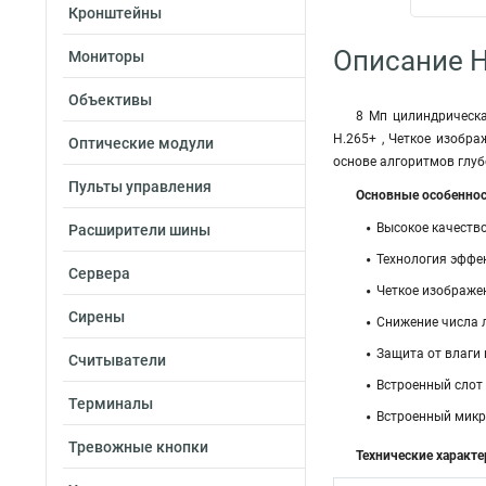
Кронштейны
Описание H
Мониторы
Объективы
8 Мп цилиндрическа
H.265+ , Четкое изобр
Оптические модули
основе алгоритмов глубо
Пульты управления
Основные особеннос
Высокое качеств
Расширители шины
Технология эффе
Сервера
Четкое изображен
Сирены
Снижение числа 
Защита от влаги 
Считыватели
Встроенный слот 
Терминалы
Встроенный микр
Тревожные кнопки
Технические характе