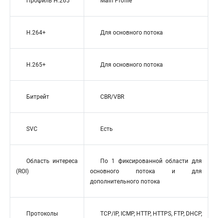
Профиль H.265
Main Profile
H.264+
Для основного потока
H.265+
Для основного потока
Битрейт
CBR/VBR
SVC
Есть
Область интереса
По 1 фиксированной области для
(ROI)
основного потока и для
дополнительного потока
Протоколы
TCP/IP, ICMP, HTTP, HTTPS, FTP, DHCP,