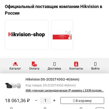
Официальный поставщик компании
Hikvision
в
России
Каталог
Оплата
Доставка
Контакты
Войти
Hikvision DS-2CD2T43G2-4I(6mm)
Код товара: DS-2CD2T43G2-4I(6mm)
4Мп уличная цилиндрическая IP-камера с EXIR-подсве...
18 061,36 ₽
–
+
В корзину