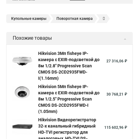
Купольные камеры
Поворотная камера
Уличная камера
Уличные камеры hikvision
Похожие товары
Камера видеонаблюдения hikvision
Hikvision поворотные камеры
Hikvision ip
Hikvision 3Мп fisheye IP-
камера c EXIR-подсветкой до
Hikvision купить
Hikvision уличная ip камера
27 316,06 ₽
8м 1/2.8" Progressive Scan
Hikvision hd
CMOS DS-2CD2935FWD-
I(1.16mm)
Hikvision ds
Hikvision poe
Hikvision уличная
Hikvision 5Мп fisheye IP-
Hikvision 2 8 mm
Hikvision camera
Hikvision 2cd1148 i b
камера c EXIR-подсветкой до
30 768,21 ₽
8м 1/2.5" Progressive Scan
Hik connect
Видеонаблюдение
Ip видеокамеры
CMOS DS-2CD2955FWD-I
Poe камера
Hikvision 2cd2142fwd
hikvision c
(1.05mm)
Hikvision Видеорегистратор
hikvision 4
Hikvision ds 2cd1148
hikvision ds 2cd1148 i b
32-х канальный гибридный
115 602,96 ₽
hikvision ds 2cd2042wd i
Видеокамера hikvision
HD-TVI регистратор для
аналоговых, HD-TVI DS-