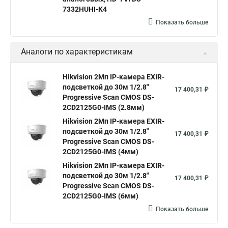
Камера hikvision ds
Видеокамеры hikvision ds
7332HUHI-K4
Камера hiwatch ds Hikvision
Камера Hikvision ds 2ce16d8t
Показать больше
Видеокамера hikvision hiwatch
Аналоги по характеристикам
Камера Hikvision ds 2cd2442fwd
Hikvision камера ds 2cd2023g0 i
Купольная камера
Hikvision 2Мп IP-камера EXIR-
подсветкой до 30м 1/2.8"
Уличная камера
Hikvision ip camera
17 400,31 ₽
Progressive Scan CMOS DS-
Hikvision поворотная камера
Hikvision купольная
2CD2125G0-IMS (2.8мм)
Hikvision 2Мп IP-камера EXIR-
Нikvision микрофон
Hikvision поворотная
подсветкой до 30м 1/2.8"
17 400,31 ₽
Hikvision порты
Progressive Scan CMOS DS-
2CD2125G0-IMS (4мм)
Hikvision 2Мп IP-камера EXIR-
подсветкой до 30м 1/2.8"
17 400,31 ₽
Progressive Scan CMOS DS-
2CD2125G0-IMS (6мм)
Показать больше