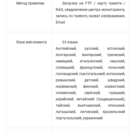
Метод привязки
Загрузка на FTP / карту памяти /
NAS, уведомление центра мониторинга,
запись по тревоге, захват изображения,
Email
Язык веб-клиента
33 языка
Английский, русский, эстонский,
болгарский, венгерский, греческий,
немецкий, итальянский, чешский,
словацкий, французский, польский,
голландский, португальский, испанский,
румынский, датский, шведский,
норвежский, финский, хорватский,
словенский, сербский, турецкий,
корейский, китайский (традиционный),
тайский, вьетнамский, японский,
латышский, литовский, бразильский
португальский, украинский