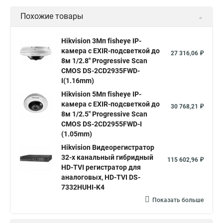
Уличная камера
Уличные камеры hikvision
Похожие товары
Камера видеонаблюдения hikvision
Hikvision поворотные камеры
Hikvision ip
Hikvision 3Мп fisheye IP-
камера c EXIR-подсветкой до
Hikvision купить
Hikvision уличная ip камера
27 316,06 ₽
8м 1/2.8" Progressive Scan
Hikvision hd
CMOS DS-2CD2935FWD-
I(1.16mm)
Hikvision ds
Hikvision poe
Hikvision уличная
Hikvision 5Мп fisheye IP-
Hikvision 2 8 mm
Hikvision camera
Hikvision 2cd1148 i b
камера c EXIR-подсветкой до
30 768,21 ₽
8м 1/2.5" Progressive Scan
Hik connect
Видеонаблюдение
Ip видеокамеры
CMOS DS-2CD2955FWD-I
Poe камера
Hikvision 2cd2142fwd
hikvision c
(1.05mm)
Hikvision Видеорегистратор
hikvision 4
Hikvision ds 2cd1148
hikvision ds 2cd1148 i b
32-х канальный гибридный
115 602,96 ₽
hikvision ds 2cd2042wd i
Видеокамера hikvision
HD-TVI регистратор для
аналоговых, HD-TVI DS-
Камера hikvision ds
Видеокамеры hikvision ds
7332HUHI-K4
Камера hiwatch ds Hikvision
Камера Hikvision ds 2ce16d8t
Показать больше
Видеокамера hikvision hiwatch