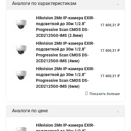
Аналоги по характеристикам
Камера Hikvision ds 2cd2442fwd
Hikvision камера ds 2cd2023g0 i
Купольная камера
Hikvision 2Мп IP-камера EXIR-
подсветкой до 30м 1/2.8"
Уличная камера
Hikvision ip camera
17 400,31 ₽
Progressive Scan CMOS DS-
Hikvision поворотная камера
Hikvision купольная
2CD2125G0-IMS (2.8мм)
Hikvision 2Мп IP-камера EXIR-
Нikvision микрофон
Hikvision поворотная
подсветкой до 30м 1/2.8"
17 400,31 ₽
Hikvision порты
Progressive Scan CMOS DS-
2CD2125G0-IMS (4мм)
Hikvision 2Мп IP-камера EXIR-
подсветкой до 30м 1/2.8"
17 400,31 ₽
Progressive Scan CMOS DS-
2CD2125G0-IMS (6мм)
Показать больше
Аналоги по цене
Hikvision 2Мп IP-камера EXIR-