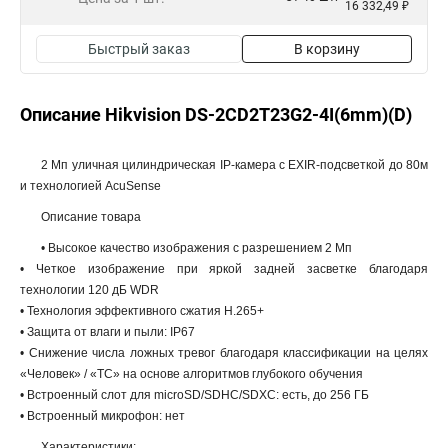
16 332,49 ₽
Быстрый заказ
В корзину
Описание Hikvision DS-2CD2T23G2-4I(6mm)(D)
2 Мп уличная цилиндрическая IP-камера с EXIR-подсветкой до 80м
и технологией AcuSense
Описание товара
• Высокое качество изображения с разрешением 2 Мп
• Четкое изображение при яркой задней засветке благодаря
технологии 120 дБ WDR
• Технология эффективного сжатия H.265+
• Защита от влаги и пыли: IP67
• Снижение числа ложных тревог благодаря классификации на целях
«Человек» / «ТС» на основе алгоритмов глубокого обучения
• Встроенный слот для microSD/SDHC/SDXC: есть, до 256 ГБ
• Встроенный микрофон: нет
Характеристики: