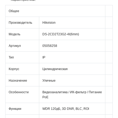
Общее
Производитель
Hikvision
Модель
DS-2CD2T23G2-4I(6mm)
Артикул
05058258
Тип
IP
Корпус
Цилиндрическая
Назначение
Уличные
Особенности
Видеоаналитика / ИК-фильтр / Питание
PoE
Функции
WDR 120дБ, 3D DNR, BLC, ROI