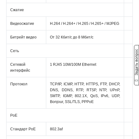
Сжатие
Видеосжатие
Н.264 / Н.264+ / Н.265 / Н.265+ / MJPEG
Битрейт видео
От 32 Кбит/с до 8 Мбит/с
Сеть
Задать вопрос
Сетевой
1 RJ45 10M/100M Ethernet
интерфейс
Протокол
TCP/IP, ICMP, HTTP, HTTPS, FTP, DHCP,
DNS, DDNS, RTP, RTSP, NTP, UPnP,
SMTP, IGMP, 802.1X, QoS, IPv6, UDP,
Bonjour, SSL/TLS, PPPoE
PoE
Стандарт PoE
802.3af