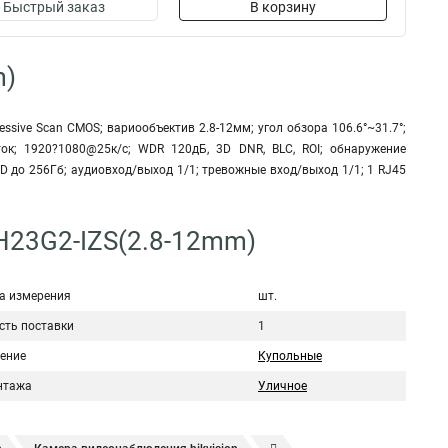
Быстрый заказ
В корзину
m)
essive Scan CMOS; вариообъектив 2.8-12мм; угол обзора 106.6°~31.7°;
ток; 1920?1080@25к/с; WDR 120дБ, 3D DNR, BLC, ROI; обнаружение
D до 256Гб; аудиовход/выход 1/1; тревожные вход/выход 1/1; 1 RJ45
2H23G2-IZS(2.8-12mm)
а измерения
шт.
сть поставки
1
ение
Купольные
нтажа
Уличное