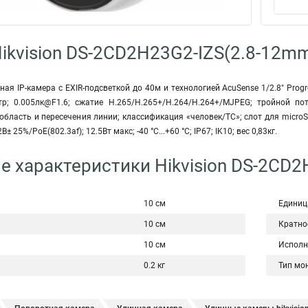
ikvision DS-2CD2H23G2-IZS(2.8-12m
ая IP-камера с EXIR-подсветкой до 40м и технологией AcuSense 1/2.8" Progr
р; 0.005лк@F1.6; сжатие H.265/H.265+/H.264/H.264+/MJPEG; тройной по
область и пересечения линии; классификация «человек/ТС»; слот для microS
 25%/PoE(802.3af); 12.5Вт макс; -40 °C...+60 °C; IP67; IK10; вес 0,83кг.
е характеристики Hikvision DS-2CD
10 см
Единиц
10 см
Кратно
10 см
Исполн
0.2 кг
Тип мо