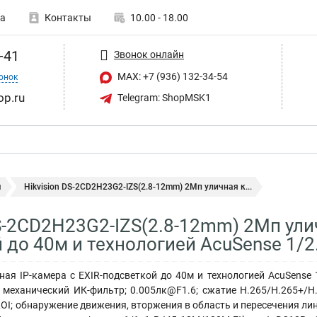
а
Контакты
10.00 - 18.00
-41
Звонок онлайн
MAX: +7 (936) 132-34-54
онок
op.ru
Telegram: ShopMSK1
ы
Hikvision DS-2CD2H23G2-IZS(2.8-12mm) 2Мп уличная к...
DS-2CD2H23G2-IZS(2.8-12mm) 2Мп улич
 до 40м и технологией AcuSense 1/2
ая IP-камера с EXIR-подсветкой до 40м и технологией AcuSense 1
°; механический ИК-фильтр; 0.005лк@F1.6; сжатие H.265/H.265+/
ROI; обнаружение движения, вторжения в область и пересечения лин