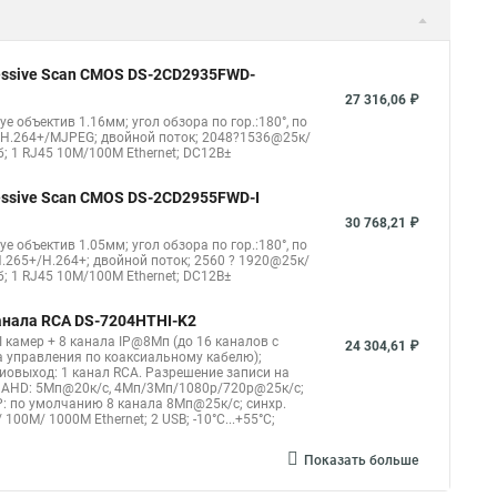
gressive Scan CMOS DS-2CD2935FWD-
27 316,06 ₽
eye объектив 1.16мм; угол обзора по гор.:180°, по
4/H.264+/MJPEG; двойной поток; 2048?1536@25к/
б; 1 RJ45 10M/100M Ethernet; DC12В±
gressive Scan CMOS DS-2CD2955FWD-I
30 768,21 ₽
eye объектив 1.05мм; угол обзора по гор.:180°, по
.265+/H.264+; двойной поток; 2560 ? 1920@25к/
б; 1 RJ45 10M/100M Ethernet; DC12В±
канала RCA DS-7204HTHI-K2
 камер + 8 канала IP@8Мп (до 16 каналов с
24 304,61 ₽
 управления по коаксиальному кабелю);
удиовыход: 1 канал RCA. Разрешение записи на
я AHD: 5Мп@20к/с, 4Мп/3Мп/1080p/720p@25к/с;
: по умолчанию 8 канала 8Мп@25к/с; синхр.
100M/ 1000М Ethernet; 2 USB; -10°C...+55°C;
Показать больше