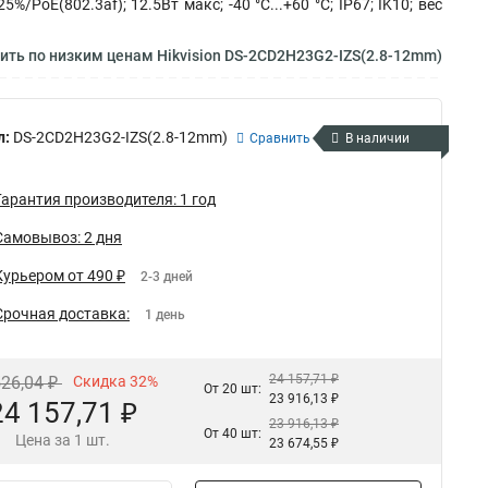
PoE(802.3af); 12.5Вт макс; -40 °C...+60 °C; IP67; IK10; вес
ить по низким ценам Hikvision DS-2CD2H23G2-IZS(2.8-12mm)
л:
DS-2CD2H23G2-IZS(2.8-12mm)
Сравнить
В наличии
Гарантия производителя: 1 год
Самовывоз: 2 дня
Курьером от 490 ₽
2-3 дней
Срочная доставка:
1 день
24 157,71 ₽
526,04 ₽
Скидка 32%
От 20 шт:
23 916,13 ₽
24 157,71 ₽
23 916,13 ₽
От 40 шт:
Цена за 1 шт.
23 674,55 ₽