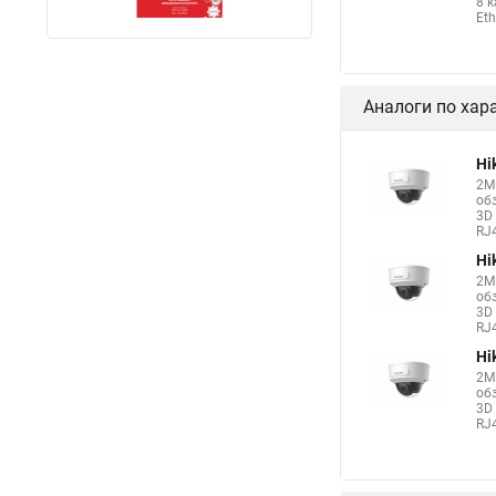
8 
Eth
Аналоги по хар
Hi
2М
об
3D 
RJ4
Hi
2М
об
3D 
RJ4
Hi
2М
об
3D 
RJ4