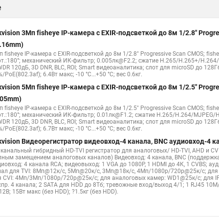
е
kvision 3Мп fisheye IP-камера c EXIR-подсветкой до 8м 1/2.8" Pro
1.16mm)
 fisheye IP-камера c EXIR-подсветкой до 8м 1/2.8" Progressive Scan CMOS; fish
рт.:180°; механический ИК-фильтр; 0.005лк@F2.2; сжатие H.265/H.265+/H.26
WDR 120дБ, 3D DNR, BLC, ROI; Smart видеоаналитика; слот для microSD до 128Г
/PoE(802.3af); 6.4Вт макс; -10 °C...+50 °C; вес 0.6кг.
kvision 5Мп fisheye IP-камера c EXIR-подсветкой до 8м 1/2.5" Pro
.05mm)
 fisheye IP-камера c EXIR-подсветкой до 8м 1/2.5" Progressive Scan CMOS; fish
рт.:180°; механический ИК-фильтр; 0.01лк@F1.2; сжатие H.265/H.264/MJPEG/H
WDR 120дБ, 3D DNR, BLC, ROI; Smart видеоаналитика; слот для microSD до 128Г
/PoE(802.3af); 6.7Вт макс; -10 °C...+50 °C; вес 0.6кг.
kvision Видеорегистратор видеовход-4 канала, BNC аудиовход-4 
х канальный гибридный HD-TVI регистратор для аналоговых/ HD-TVI, AHD и CVI
лным замещением аналоговых каналов) Видеовход: 4 канала, BNC (поддержка
диовход: 4 канала RCA; видеовыход: 1 VGA до 1080Р, 1 HDMI до 4К, 1 CVBS; а
нал для TVI: 8Мп@12к/с, 5Мп@20к/с, 3Мп@18к/с, 4Мп/1080p/720p@25к/с; дл
я CVI: 4Мп/3Мп/1080p/720p@25к/с; для аналоговых камер: WD1@25к/с; для IP
пр. 4 канала; 2 SATA для HDD до 8Тб; тревожные вход/выход 4/1; 1 RJ45 10M/ 
2В; 15Вт макс (без HDD); ?1.5кг (без HDD).