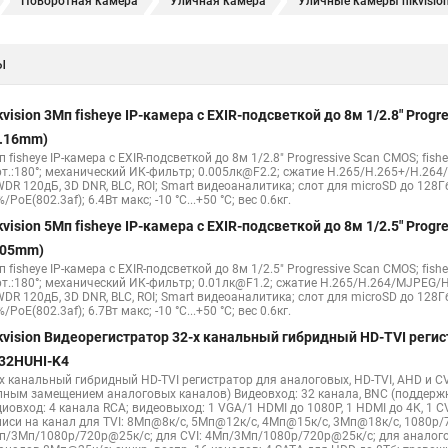
Поворотная камера
Уличная камера
Уличные камеры hikvisio
е камеры
Hikvision ip
Hikvision купить
Hikvision уличная ip кам
ы
Hikvision 2 8 mm
Hikvision camera
Hikvision 2cd1148 i b
Hik con
hikvision c
hikvision 4
Hikvision ds 2cd1148
hikvision ds 2cd
kvision 3Мп fisheye IP-камера c EXIR-подсветкой до 8м 1/2.8" Pro
Видеокамеры hikvision ds
Камера hiwatch ds Hikvision
Камера Hi
1.16mm)
 fisheye IP-камера c EXIR-подсветкой до 8м 1/2.8" Progressive Scan CMOS; fish
2cd2442fwd
Hikvision камера ds 2cd2023g0 i
Купольная камера
рт.:180°; механический ИК-фильтр; 0.005лк@F2.2; сжатие H.265/H.265+/H.26
WDR 120дБ, 3D DNR, BLC, ROI; Smart видеоаналитика; слот для microSD до 128Г
 камера
Hikvision купольная
Нikvision микрофон
Hikvision пов
/PoE(802.3af); 6.4Вт макс; -10 °C...+50 °C; вес 0.6кг.
kvision 5Мп fisheye IP-камера c EXIR-подсветкой до 8м 1/2.5" Pro
.05mm)
 fisheye IP-камера c EXIR-подсветкой до 8м 1/2.5" Progressive Scan CMOS; fish
рт.:180°; механический ИК-фильтр; 0.01лк@F1.2; сжатие H.265/H.264/MJPEG/H
WDR 120дБ, 3D DNR, BLC, ROI; Smart видеоаналитика; слот для microSD до 128Г
/PoE(802.3af); 6.7Вт макс; -10 °C...+50 °C; вес 0.6кг.
kvision Видеорегистратор 32-х канальный гибридный HD-TVI регис
32HUHI-K4
-х канальный гибридный HD-TVI регистратор для аналоговых, HD-TVI, AHD и CV
лным замещением аналоговых каналов) Видеовход: 32 канала, BNC (поддерж
диовход: 4 канала RCA; видеовыход: 1 VGA/1 HDMI до 1080Р, 1 HDMI до 4К, 1 
писи на канал для TVI: 8Мп@8к/с, 5Мп@12к/с, 4Мп@15к/с, 3Мп@18к/с, 1080p/
п/3Мп/1080p/720p@25к/с; для CVI: 4Мп/3Мп/1080p/720p@25к/с; для аналого