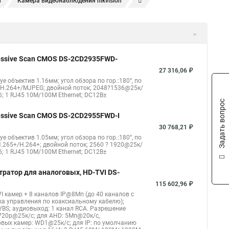
n
Камера видеонаблюдения hikvision
ера
Hikvision hd
Hikvision ds
Hikvision poe
nect
Видеонаблюдение
Ip видеокамеры
Poe камера
1148 i b
hikvision ds 2cd2042wd i
Видеокамера hikvision
gressive Scan CMOS DS-2CD2935FWD-
kvision ds 2ce16d8t
Видеокамера hikvision hiwatch
27 316,06 ₽
eye объектив 1.16мм; угол обзора по гор.:180°, по
Уличная камера
Hikvision ip camera
4/H.264+/MJPEG; двойной поток; 2048?1536@25к/
б; 1 RJ45 10M/100M Ethernet; DC12В±
оротная
Hikvision порты
Задать вопрос
gressive Scan CMOS DS-2CD2955FWD-I
30 768,21 ₽
eye объектив 1.05мм; угол обзора по гор.:180°, по
.265+/H.264+; двойной поток; 2560 ? 1920@25к/
б; 1 RJ45 10M/100M Ethernet; DC12В±
тратор для аналоговых, HD-TVI DS-
115 602,96 ₽
I камер + 8 каналов IP@8Мп (до 40 каналов с
ка управления по коаксиальному кабелю);
CVBS; аудиовыход: 1 канал RCA. Разрешение
720p@25к/с; для AHD: 5Мп@20к/с,
вых камер: WD1@25к/с; для IP: по умолчанию