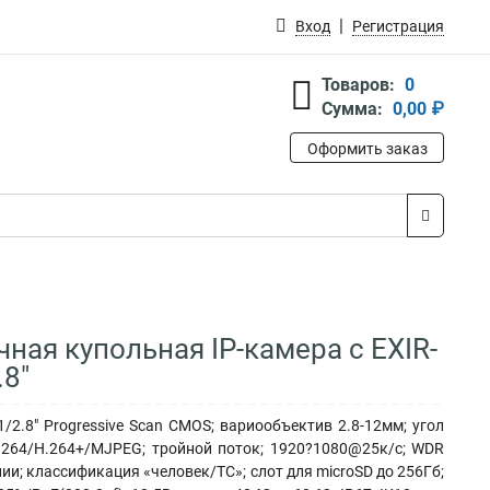
Вход
Регистрация
Товаров:
0
Сумма:
0,00 ₽
Оформить заказ
ная купольная IP-камера с EXIR-
.8"
/2.8" Progressive Scan CMOS; вариообъектив 2.8-12мм; угол
H.264/H.264+/MJPEG; тройной поток; 1920?1080@25к/с; WDR
ии; классификация «человек/ТС»; слот для microSD до 256Гб;