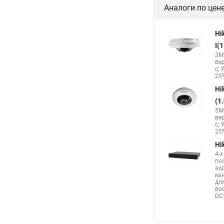
Аналоги по цен
Hi
I(
3Мп
ве
с; 
25%
Hi
(1
5Мп
ве
с; 
25%
Hi
4-
по
ау
ка
дл
вос
DC1