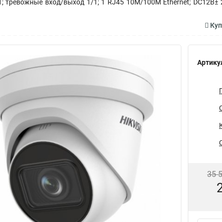
 тревожные вход/выход 1/1; 1 RJ45 10M/100M Ethernet; DC12В± 25%/
Куп
Артику
35 