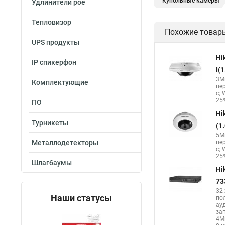
Купольные камеры
Удлинители poe
Hikvision поворотны
Тепловизор
Похожие товар
Hikvision уличная
UPS продукты
Hikvision 2cd2142fwd
Hi
IP спикерфон
Камера hikvision ds
I(
3Мп
Комплектующие
Камера Hikvision ds 
ве
с; 
Hikvision поворотная
25%
ПО
Hi
Турникеты
(1
5Мп
Металлодетекторы
ве
с; 
25%
Шлагбаумы
Hi
73
32
Наши статусы
по
ау
за
4М