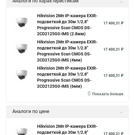
Аналоги по характеристикам
Камера Hikvision ds 2cd2442fwd
Hikvision камера ds 2cd2023g0 i
Купольная камера
Hikvision 2Мп IP-камера EXIR-
подсветкой до 30м 1/2.8"
Уличная камера
Hikvision ip camera
17 400,31 ₽
Progressive Scan CMOS DS-
Hikvision поворотная камера
Hikvision купольная
2CD2125G0-IMS (2.8мм)
Hikvision 2Мп IP-камера EXIR-
Нikvision микрофон
Hikvision поворотная
подсветкой до 30м 1/2.8"
17 400,31 ₽
Hikvision порты
Progressive Scan CMOS DS-
2CD2125G0-IMS (4мм)
Hikvision 2Мп IP-камера EXIR-
подсветкой до 30м 1/2.8"
17 400,31 ₽
Progressive Scan CMOS DS-
2CD2125G0-IMS (6мм)
Показать больше
Аналоги по цене
Hikvision 2Мп IP-камера EXIR-
подсветкой до 30м 1/2.8"
17 400,31 ₽