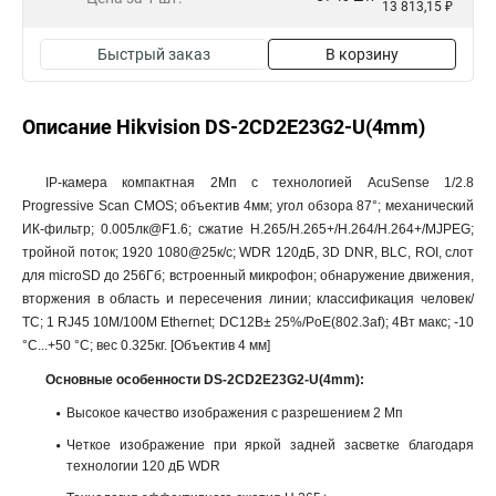
13 813,15 ₽
Быстрый заказ
В корзину
Описание Hikvision DS-2CD2E23G2-U(4mm)
IP-камера компактная 2Мп с технологией AcuSense 1/2.8
Progressive Scan CMOS; объектив 4мм; угол обзора 87°; механический
ИК-фильтр; 0.005лк@F1.6; сжатие H.265/H.265+/H.264/H.264+/MJPEG;
тройной поток; 1920 1080@25к/с; WDR 120дБ, 3D DNR, BLC, ROI, слот
для microSD до 256Гб; встроенный микрофон; обнаружение движения,
вторжения в область и пересечения линии; классификация человек/
ТС; 1 RJ45 10M/100M Ethernet; DC12В± 25%/PoE(802.3af); 4Вт макс; -10
°C...+50 °C; вес 0.325кг. [Объектив 4 мм]
Основные особенности DS-2CD2E23G2-U(4mm):
Высокое качество изображения с разрешением 2 Мп
Четкое изображение при яркой задней засветке благодаря
технологии 120 дБ WDR