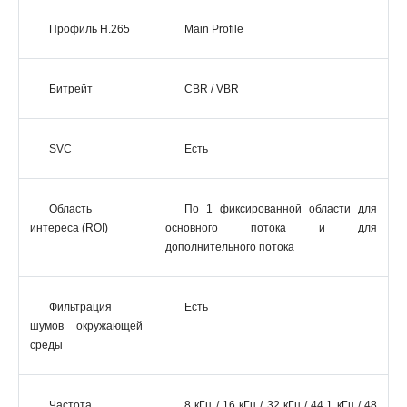
Профиль H.265
Main Profile
Битрейт
CBR / VBR
SVC
Есть
Область
По 1 фиксированной области для
интереса (ROI)
основного потока и для
дополнительного потока
Фильтрация
Есть
шумов окружающей
среды
Частота
8 кГц / 16 кГц / 32 кГц / 44.1 кГц / 48