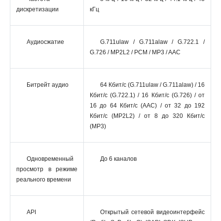
дискретизации
кГц
Аудиосжатие
G.711ulaw / G.711alaw / G.722.1 /
G.726 / MP2L2 / PCM / MP3 / AAC
Битрейт аудио
64 Кбит/с (G.711ulaw / G.711alaw) / 16
Кбит/с (G.722.1) / 16 Кбит/с (G.726) / от
16 до 64 Кбит/с (AAC) / от 32 до 192
Кбит/с (MP2L2) / от 8 до 320 Кбит/с
(MP3)
Одновременный
До 6 каналов
просмотр в режиме
реального времени
API
Открытый сетевой видеоинтерфейс