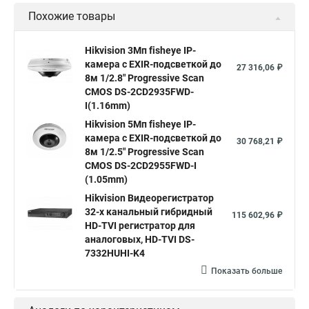
Похожие товары
Камера видеонаблюдения hikvision
Hikvision поворотные камеры
Hikvision ip
Hikvision 3Мп fisheye IP-
камера c EXIR-подсветкой до
Hikvision купить
Hikvision уличная ip камера
27 316,06 ₽
8м 1/2.8" Progressive Scan
Hikvision hd
CMOS DS-2CD2935FWD-
I(1.16mm)
Hikvision ds
Hikvision poe
Hikvision уличная
Hikvision 5Мп fisheye IP-
Hikvision 2 8 mm
Hikvision camera
Hikvision 2cd1148 i b
камера c EXIR-подсветкой до
30 768,21 ₽
8м 1/2.5" Progressive Scan
Hik connect
Видеонаблюдение
Ip видеокамеры
CMOS DS-2CD2955FWD-I
Poe камера
Hikvision 2cd2142fwd
hikvision c
(1.05mm)
Hikvision Видеорегистратор
hikvision 4
Hikvision ds 2cd1148
hikvision ds 2cd1148 i b
32-х канальный гибридный
115 602,96 ₽
hikvision ds 2cd2042wd i
Видеокамера hikvision
HD-TVI регистратор для
аналоговых, HD-TVI DS-
Камера hikvision ds
Видеокамеры hikvision ds
7332HUHI-K4
Камера hiwatch ds Hikvision
Камера Hikvision ds 2ce16d8t
Показать больше
Видеокамера hikvision hiwatch