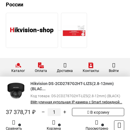
России
Каталог
Оплата
Доставка
Контакты
Войти
Hikvision DS-2CD2787G2HT-LIZS(2.8-12mm)
(BLAC...
Код товара: DS-2CD2787G2HT-LIZS(2.8-12mm) (BLACK)
8Мп уличная купольная IP-камера c Smart гибридной...
37 378,71 ₽
–
+
В корзину
0
0
1
Сравнить
Корзина
Просмотрено