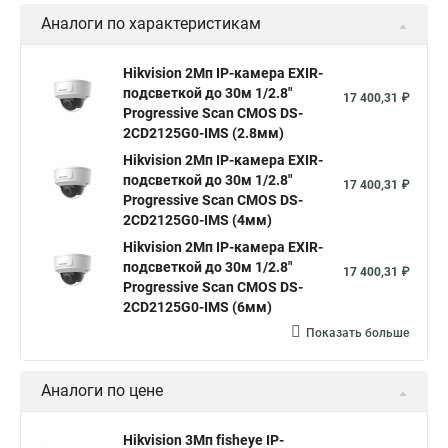
Аналоги по характеристикам
Камера Hikvision ds 2cd2442fwd
Hikvision камера ds 2cd2023g0 i
Купольная камера
Hikvision 2Мп IP-камера EXIR-
подсветкой до 30м 1/2.8"
Уличная камера
Hikvision ip camera
17 400,31 ₽
Progressive Scan CMOS DS-
Hikvision поворотная камера
Hikvision купольная
2CD2125G0-IMS (2.8мм)
Hikvision 2Мп IP-камера EXIR-
Нikvision микрофон
Hikvision поворотная
подсветкой до 30м 1/2.8"
17 400,31 ₽
Hikvision порты
Progressive Scan CMOS DS-
2CD2125G0-IMS (4мм)
Hikvision 2Мп IP-камера EXIR-
подсветкой до 30м 1/2.8"
17 400,31 ₽
Progressive Scan CMOS DS-
2CD2125G0-IMS (6мм)
Показать больше
Аналоги по цене
Hikvision 3Мп fisheye IP-