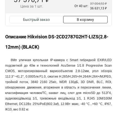
37 004,92 ₽
Цена за 1 шт.
От 40 шт:
36 631,13 ₽
Быстрый заказ
В корзину
Описание Hikvision DS-2CD2787G2HT-LIZS(2.8-
12mm) (BLACK)
8Мп уличная купольная IP-камера c Smart гибридной EXIR/LED
подсветкой до 40м и технологией AcuSense 1/1.8 Progressive Scan
CMOS, моторизированный вариообъектив 2.8-12мм, угол обзора
112.3°~41.2°, 0.0005лк F1.0, сжатие H.265/H.265+/H.264/H.264+/MJPEG,
тройной поток, 3840 2160 25к/с, WDR 130дБ, 3D DNR, BLC, ROI,
обнаружение движения, вторжения в область и пересечения линии,
классификация человек/ТС, захват лиц, слот для microSD до 512Гб,
аудиовход/выход 1/1, тревожные вход/выход 1/1, 1 RJ45 10M/100M
Ethernet, DC12В± 25%/PoE(802.3af), 12.9Вт макс, -40 °C...+60 °C, IP67,
IK10, вес 0.82 кг.