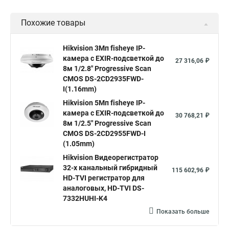
Уличная камера
Уличные камеры hikvision
Похожие товары
Камера видеонаблюдения hikvision
Hikvision поворотные камеры
Hikvision ip
Hikvision 3Мп fisheye IP-
камера c EXIR-подсветкой до
Hikvision купить
Hikvision уличная ip камера
27 316,06 ₽
8м 1/2.8" Progressive Scan
Hikvision hd
CMOS DS-2CD2935FWD-
I(1.16mm)
Hikvision ds
Hikvision poe
Hikvision уличная
Hikvision 5Мп fisheye IP-
Hikvision 2 8 mm
Hikvision camera
Hikvision 2cd1148 i b
камера c EXIR-подсветкой до
30 768,21 ₽
8м 1/2.5" Progressive Scan
Hik connect
Видеонаблюдение
Ip видеокамеры
CMOS DS-2CD2955FWD-I
Poe камера
Hikvision 2cd2142fwd
hikvision c
(1.05mm)
Hikvision Видеорегистратор
hikvision 4
Hikvision ds 2cd1148
hikvision ds 2cd1148 i b
32-х канальный гибридный
115 602,96 ₽
hikvision ds 2cd2042wd i
Видеокамера hikvision
HD-TVI регистратор для
аналоговых, HD-TVI DS-
Камера hikvision ds
Видеокамеры hikvision ds
7332HUHI-K4
Камера hiwatch ds Hikvision
Камера Hikvision ds 2ce16d8t
Показать больше
Видеокамера hikvision hiwatch