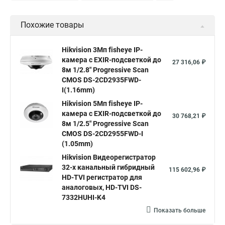
Уличная камера
Уличные камеры hikvision
Похожие товары
Камера видеонаблюдения hikvision
Hikvision поворотные камеры
Hikvision ip
Hikvision 3Мп fisheye IP-
камера c EXIR-подсветкой до
Hikvision купить
Hikvision уличная ip камера
27 316,06 ₽
8м 1/2.8" Progressive Scan
Hikvision hd
CMOS DS-2CD2935FWD-
I(1.16mm)
Hikvision ds
Hikvision poe
Hikvision уличная
Hikvision 5Мп fisheye IP-
Hikvision 2 8 mm
Hikvision camera
Hikvision 2cd1148 i b
камера c EXIR-подсветкой до
30 768,21 ₽
8м 1/2.5" Progressive Scan
Hik connect
Видеонаблюдение
Ip видеокамеры
CMOS DS-2CD2955FWD-I
Poe камера
Hikvision 2cd2142fwd
hikvision c
(1.05mm)
Hikvision Видеорегистратор
hikvision 4
Hikvision ds 2cd1148
hikvision ds 2cd1148 i b
32-х канальный гибридный
115 602,96 ₽
hikvision ds 2cd2042wd i
Видеокамера hikvision
HD-TVI регистратор для
аналоговых, HD-TVI DS-
Камера hikvision ds
Видеокамеры hikvision ds
7332HUHI-K4
Камера hiwatch ds Hikvision
Камера Hikvision ds 2ce16d8t
Показать больше