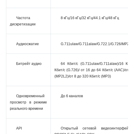
Частота
8 кГц/16 кГц/32 кГц/44.1 кГц/48 кГц
дискретизации
Аудиосжатие
G.711ulaw/G.711alaw/G.722.1/G.726/MP2
Битрейт аудио
64 Кбит/с (G.711ulaw/G.711alaw)/16 Кбит/
Кбит/с (G.726)/ от 16 до 64 Кбит/с (AAC)/от 3
(MP2L2)/от 8 до 320 Кбит/с (MP3)
Одновременный
До 6 каналов
просмотр в режиме
реального времени
API
Открытый сетевой видеоинтерфейс 