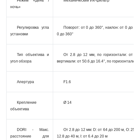
Режим «день /
Механический ИК-фильтр
ночь»
Регулировка угла
Поворот: от 0 до 360°, наклон: от 0 до 90
установки
0 до 360°
Тип объектива и
От 2.8 до 12 мм, по горизонтали: от 95.
угол обзора
вертикали: от 50.6 до 16.4°, по горизонтали: 1
Апертура
F1.6
Крепление
Ø 14
объектива
DORI - Макс.
От 2.8 до 12 мм: D: от 64 до 200 м, O: 25.4 
расстояние для
12.8 до 40 м, I: от 6.4 до 20 м