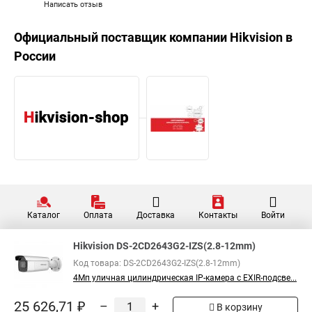
Написать отзыв
Официальный поставщик компании
Hikvision
в
России
Каталог
Оплата
Доставка
Контакты
Войти
Hikvision DS-2CD2643G2-IZS(2.8-12mm)
Код товара: DS-2CD2643G2-IZS(2.8-12mm)
4Мп уличная цилиндрическая IP-камера с EXIR-подсве...
25 626,71 ₽
–
+
В корзину