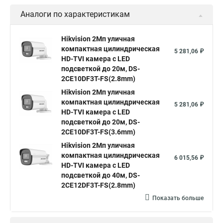
Видеокамера hikvision hiwatch
Аналоги по характеристикам
Камера Hikvision ds 2cd2442fwd
Hikvision камера ds 2cd2023g0 i
Купольная камера
Hikvision 2Мп уличная
компактная цилиндрическая
Уличная камера
Hikvision ip camera
5 281,06 ₽
HD-TVI камера с LED
Hikvision поворотная камера
Hikvision купольная
подсветкой до 20м, DS-
2CE10DF3T-FS(2.8mm)
Нikvision микрофон
Hikvision поворотная
Hikvision 2Мп уличная
Hikvision порты
компактная цилиндрическая
5 281,06 ₽
HD-TVI камера с LED
подсветкой до 20м, DS-
2CE10DF3T-FS(3.6mm)
Hikvision 2Мп уличная
компактная цилиндрическая
6 015,56 ₽
HD-TVI камера с LED
подсветкой до 40м, DS-
2CE12DF3T-FS(2.8mm)
Показать больше