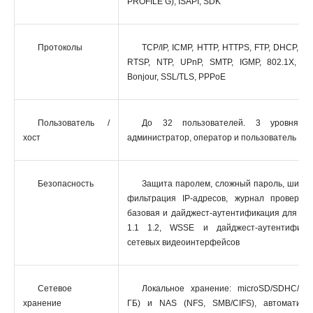
PROFILE G), ISAPI, SDK
Протоколы
TCP/IP, ICMP, HTTP, HTTPS, FTP, DHCP, D
RTSP, NTP, UPnP, SMTP, IGMP, 802.1X, Qo
Bonjour, SSL/TLS, PPPoE
Пользователь /
До 32 пользователей. 3 уровня по
хост
администратор, оператор и пользователь
Безопасность
Защита паролем, сложный пароль, шифр
фильтрация IP-адресов, журнал проверки 
базовая и дайджест-аутентификация для HT
1.1 1.2, WSSE и дайджест-аутентифика
сетевых видеоинтерфейсов
Сетевое
Локальное хранение: microSD/SDHC/SD
хранение
ГБ) и NAS (NFS, SMB/CIFS), автоматичес