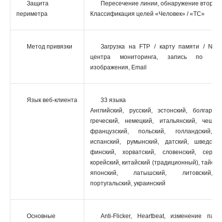
Защита
Пересечение линии, обнаружение вторже
периметра
Классификация целей «Человек» / «ТС»
Метод привязки
Загрузка на FTP / карту памяти / NAS
центра мониторинга, запись по трев
изображения, Email
Язык веб-клиента
33 языка
Английский, русский, эстонский, болгарски
греческий, немецкий, итальянский, чешски
французский, польский, голландский, по
испанский, румынский, датский, шведский
финский, хорватский, словенский, сербск
корейский, китайский (традиционный), тайский
японский, латышский, литовский, 
португальский, украинский
Основные
Anti-Flicker, Heartbeat, изменение пар