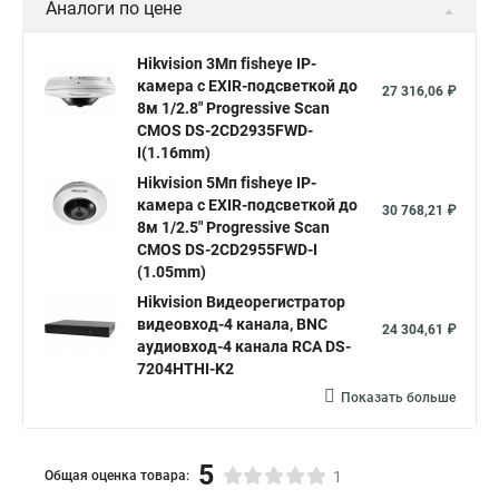
Аналоги по цене
Hikvision 3Мп fisheye IP-
камера c EXIR-подсветкой до
27 316,06 ₽
8м 1/2.8" Progressive Scan
CMOS DS-2CD2935FWD-
I(1.16mm)
Hikvision 5Мп fisheye IP-
камера c EXIR-подсветкой до
30 768,21 ₽
8м 1/2.5" Progressive Scan
CMOS DS-2CD2955FWD-I
(1.05mm)
Hikvision Видеорегистратор
видеовход-4 канала, BNC
24 304,61 ₽
аудиовход-4 канала RCA DS-
7204HTHI-K2
Показать больше
5
Общая оценка товара:
1