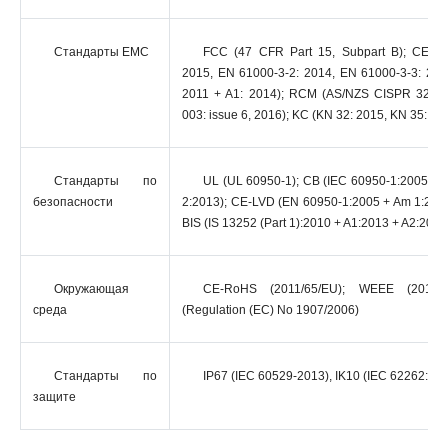
Стандарты EMC
FCC (47 CFR Part 15, Subpart B); CE-E
2015, EN 61000-3-2: 2014, EN 61000-3-3: 201
2011 + A1: 2014); RCM (AS/NZS CISPR 32: 20
003: issue 6, 2016); KC (KN 32: 2015, KN 35: 20
Стандарты по
UL (UL 60950-1); CB (IEC 60950-1:2005 + 
безопасности
2:2013); CE-LVD (EN 60950-1:2005 + Am 1:2009
BIS (IS 13252 (Part 1):2010 + A1:2013 + A2:2015
Окружающая
CE-RoHS (2011/65/EU); WEEE (2012/1
среда
(Regulation (EC) No 1907/2006)
Стандарты по
IP67 (IEC 60529-2013), IK10 (IEC 62262: 20
защите