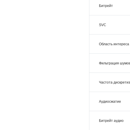
Битрейт
SVC
Область интереса 
Фильтрация шумо
Частота дискрети
Аудиосжатие
Битрейт аудио