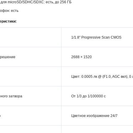
 для microSD/SDHC/SDXC: есть, до 256 ГБ
офон: есть
еристики:
1/1.8″ Progressive Scan CMOS
зрешение
2688 × 1520
Цвет: 0.0005 лк @ (F1.0, AGC вкл), 
ного затвора
От 1/3 до 1/100000 с
»
Цветное изображение 24/7