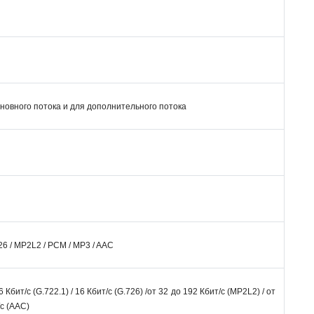
новного потока и для дополнительного потока
726 / MP2L2 / PCM / MP3 / AAC
6 Кбит/с (G.722.1) / 16 Кбит/с (G.726) /от 32 до 192 Кбит/с (MP2L2) / от
/с (AAC)