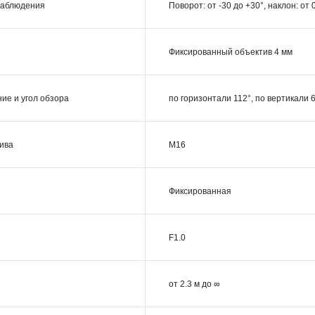
 наблюдения
Поворот: от -30 до +30°, наклон: от 
Фиксированный объектив 4 мм
ие и угол обзора
по горизонтали 112°, по вертикали 
ива
M16
Фиксированная
F1.0
от 2.3 м до ∞