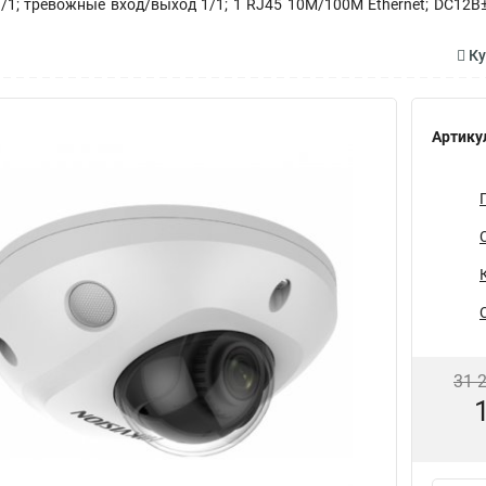
; тревожные вход/выход 1/1; 1 RJ45 10M/100M Ethernet; DC12В± 25%
Ку
Артику
31 