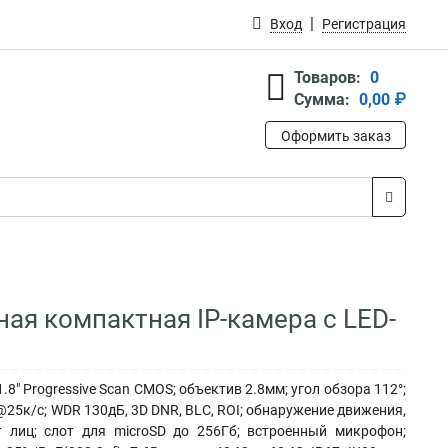
Вход
Регистрация
Товаров:
0
Сумма:
0,00 ₽
Оформить заказ
ная компактная IP-камера с LED-
8" Progressive Scan CMOS; объектив 2.8мм; угол обзора 112°;
25к/с; WDR 130дБ, 3D DNR, BLC, ROI; обнаружение движения,
т лиц; слот для microSD до 256Гб; встроенный микрофон;