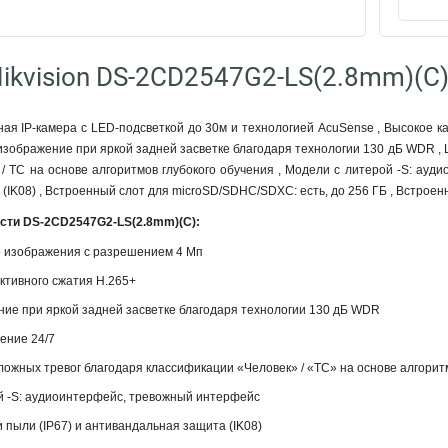
ikvision DS-2CD2547G2-LS(2.8mm)(C
ная IP-камера с LED-подсветкой до 30м и технологией AcuSense , Высокое 
 изображение при яркой задней засветке благодаря технологии 130 дБ WDR ,
/ ТС на основе алгоритмов глубокого обучения , Модели с литерой -S: ауди
(IK08) , Встроенный слот для microSD/SDHC/SDXC: есть, до 256 ГБ , Встроен
сти DS-2CD2547G2-LS(2.8mm)(C):
о изображения с разрешением 4 Мп
ктивного сжатия H.265+
ние при яркой задней засветке благодаря технологии 130 дБ WDR
ение 24/7
ожных тревог благодаря классификации «Человек» / «ТС» на основе алгорит
й -S: аудиоинтерфейс, тревожный интерфейс
и пыли (IP67) и антивандальная защита (IK08)