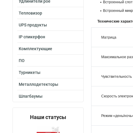
Удлинители poe
Встроенный слот
Встроенный микр
Тепловизор
Технические характ
UPS продукты
IP спикерфон
Матрица
Комплектующие
Максимальное ра
ПО
Турникеты
Чувствительность
Металлодетекторы
Шлагбаумы
Скорость электрон
Режим «день/ночь
Наши статусы