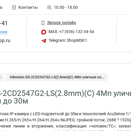
а
Контакты
10.00 - 18.00
-41
Звонок онлайн
MAX: +7 (936) 132-34-54
онок
op.ru
Telegram: ShopMSK1
ы
Hikvision DS-2CD2547G2-LS(2.8mm)(C) 4Мп уличная ко...
DS-2CD2547G2-LS(2.8mm)(C) 4Мп улич
 до 30м
ая IP-камера с LED-подсветкой до 30м и технологией AcuSense 1/1.
ие H.265/H.265+/H.264/H.264+/MJPEG; тройной поток; 2688 ? 1520@
чения линии и вторжения; классификация «человек/ТС»; захва