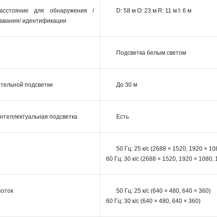
асстояние для обнаружения /
D: 58 м O: 23 м R: 11 м I: 6 м
навания/ идентификации
Подсветка белым светом
тельной подсветки
До 30 м
нтеллектуальная подсветка
Есть
50 Гц: 25 к/с (2688 × 1520, 1920 × 10
60 Гц: 30 к/с (2688 × 1520, 1920 × 1080,
поток
50 Гц: 25 к/с (640 × 480, 640 × 360)
60 Гц: 30 к/с (640 × 480, 640 × 360)