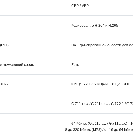
CBR / VBR
Кодирование H.264 и H.265
(ROI)
По 1 фиксированной области для ос
в окружающей среды
Есть
зации
8 кГц/16 кГц/32 кГц/44.1 кГц/48 кГц
G.711ulaw / G.711alaw / G.722.1 / G.
64 Кбит/с (G.711ulaw / G.711alaw) / 1
8 до 320 Кбит/с (MP3) / от 16 до 64 Кбит