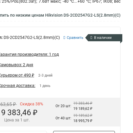
/PoE(802.3af); 7.6Вт макс; -40 °C...+60 °C; IP67; IK08; вес
пить по низким ценам Hikvision DS-2CD2547G2-LS(2.8mm)(C)
л:
DS-2CD2547G2-LS(2.8mm)(C)
Сравнить
В наличии
Гарантия производителя: 1 год
Самовывоз: 2 дня
Курьером от 490 ₽
2-3 дней
Срочная доставка:
1 день
19 383,46 ₽
263,65 ₽
Скидка 38%
От 20 шт:
19 189,62 ₽
19 383,46 ₽
19 189,62 ₽
От 40 шт:
Цена за 1 шт.
18 995,79 ₽