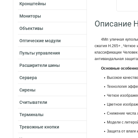
Кронштейны
Мониторы
Описание H
Объективы
4Мп уличная куполь
Оптические модули
сжатия H.265+ , Четкое
классификации Человек 
Пульты управления
антивандальная защита 
Расширители шины
Основные особенно
Сервера
Высокое качеств
Технология эффе
Сирены
Четкое изображе
Считыватели
Цветное изображ
Снижение числа л
Терминалы
Модели с литеро
Тревожные кнопки
Защита от влаги 