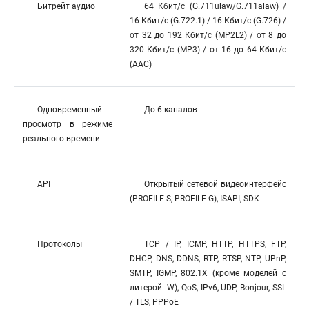
Битрейт аудио
64 Кбит/с (G.711ulaw/G.711alaw) /
16 Кбит/с (G.722.1) / 16 Кбит/с (G.726) /
от 32 до 192 Кбит/с (MP2L2) / от 8 до
320 Кбит/с (MP3) / от 16 до 64 Кбит/с
(AAC)
Одновременный
До 6 каналов
просмотр в режиме
реального времени
API
Открытый сетевой видеоинтерфейс
(PROFILE S, PROFILE G), ISAPI, SDK
Протоколы
TCP / IP, ICMP, HTTP, HTTPS, FTP,
DHCP, DNS, DDNS, RTP, RTSP, NTP, UPnP,
SMTP, IGMP, 802.1X (кроме моделей с
литерой -W), QoS, IPv6, UDP, Bonjour, SSL
/ TLS, PPPoE