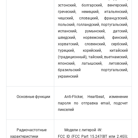
эстонский, болгарский, венгерский,
греческий, немецкий, итальянский,
чешский, словацкий, французский,
польский, голландский, португальский,
испанский, румынский, датский,
шведский, норвежский, финский,
хорватский, словенский, сербский,
турецкий, корейский, китайский
(традиционный), тайский, вьетнамский,
японский, латышский, литовский,
бразильский португальский,
украинский
Основные функции
Anti-Flicker, Heartbeat, изменение
пароля по отправка email, подсчет
пикселей
Радиочастотные
Модели с литерой -W:
характеристики
FCC ID (FCC Part 15.247(BT или 2.4G));