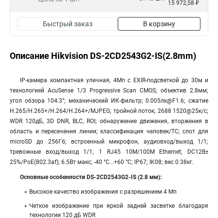
15 972,58 ₽
Быстрый заказ
В корзину
Описание Hikvision DS-2CD2543G2-IS(2.8mm)
IP-камера компактная уличная, 4Мп с EXIR-подсветкой до 30м и
технологией AcuSense 1/3 Progressive Scan CMOS; объектив 2.8мм;
угол обзора 104.3°; механический ИК-фильтр; 0.005лк@F1.6; сжатие
H.265/H.265+/H.264/H.264+/MJPEG; тройной поток; 2688 1520@25к/с;
WDR 120дБ, 3D DNR, BLC, ROI; обнаружение движения, вторжения в
область и пересечения линии; классификация человек/ТС; слот для
microSD до 256Гб; встроенный микрофон, аудиовход/выход 1/1;
тревожные вход/выход 1/1; 1 RJ45 10M/100M Ethernet; DC12В±
25%/PoE(802.3af); 6.5Вт макс; -40 °C...+60 °C; IP67; IK08; вес 0.38кг.
Основные особенности DS-2CD2543G2-IS (2.8 мм):
Высокое качество изображения с разрешением 4 Мп
Четкое изображение при яркой задней засветке благодаря
технологии 120 дБ WDR