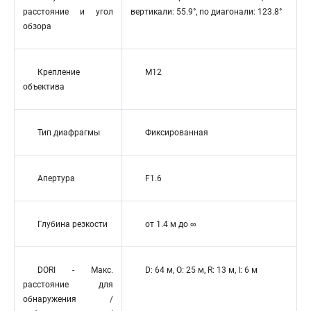
расстояние и угол
вертикали: 55.9°, по диагонали: 123.8°
обзора
Крепление
M12
объектива
Тип диафрагмы
Фиксированная
Апертура
F1.6
Глубина резкости
от 1.4 м до ∞
DORI - Макс.
D: 64 м, O: 25 м, R: 13 м, I: 6 м
расстояние для
обнаружения /