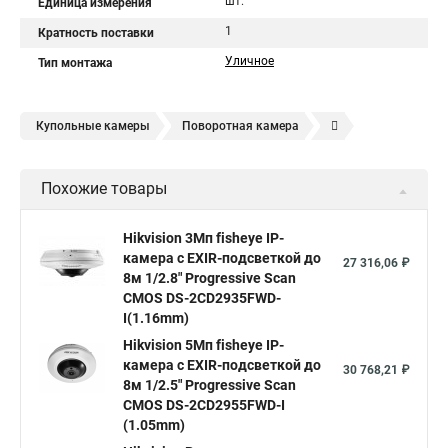
шт.
Единица измерения
1
Кратность поставки
Уличное
Тип монтажа
Купольные камеры
Поворотная камера
Уличная камера
Уличные камеры hikvision
Похожие товары
Камера видеонаблюдения hikvision
Hikvision поворотные камеры
Hikvision ip
Hikvision 3Мп fisheye IP-
камера c EXIR-подсветкой до
Hikvision купить
Hikvision уличная ip камера
27 316,06 ₽
8м 1/2.8" Progressive Scan
Hikvision hd
CMOS DS-2CD2935FWD-
I(1.16mm)
Hikvision ds
Hikvision poe
Hikvision уличная
Hikvision 5Мп fisheye IP-
Hikvision 2 8 mm
Hikvision camera
Hikvision 2cd1148 i b
камера c EXIR-подсветкой до
30 768,21 ₽
8м 1/2.5" Progressive Scan
Hik connect
Видеонаблюдение
Ip видеокамеры
CMOS DS-2CD2955FWD-I
Poe камера
Hikvision 2cd2142fwd
hikvision c
(1.05mm)