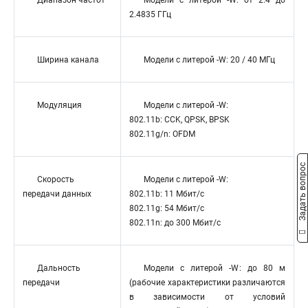
Диапазон частот
Модели с литерой -W: от 2.4 до
2.4835 ГГц
Ширина канала
Модели с литерой -W: 20 / 40 МГц
Модуляция
Модели с литерой -W:
802.11b: CCK, QPSK, BPSK
802.11g/n: OFDM
Задать вопрос
Скорость
Модели с литерой -W:
передачи данных
802.11b: 11 Мбит/с
802.11g: 54 Мбит/с
802.11n: до 300 Мбит/с
Дальность
Модели с литерой -W: до 80 м
передачи
(рабочие характеристики различаются
в зависимости от условий