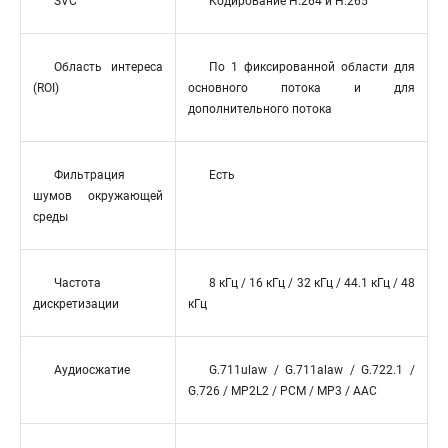
SVC
Кодирование H.264 и H.265
Область интереса
По 1 фиксированной области для
(ROI)
основного потока и для
дополнительного потока
Фильтрация
Есть
шумов окружающей
среды
Частота
8 кГц / 16 кГц / 32 кГц / 44.1 кГц / 48
дискретизации
кГц
Аудиосжатие
G.711ulaw / G.711alaw / G.722.1 /
G.726 / MP2L2 / PCM / MP3 / AAC