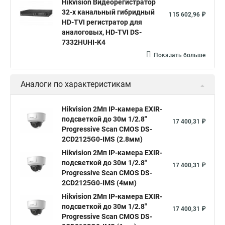
Hikvision Видеорегистратор
hikvision 4
Hikvision ds 2cd1148
hikvision ds 2cd1148 i b
32-х канальный гибридный
115 602,96 ₽
hikvision ds 2cd2042wd i
Видеокамера hikvision
HD-TVI регистратор для
аналоговых, HD-TVI DS-
Камера hikvision ds
Видеокамеры hikvision ds
7332HUHI-K4
Камера hiwatch ds Hikvision
Камера Hikvision ds 2ce16d8t
Показать больше
Видеокамера hikvision hiwatch
Аналоги по характеристикам
Камера Hikvision ds 2cd2442fwd
Hikvision камера ds 2cd2023g0 i
Купольная камера
Hikvision 2Мп IP-камера EXIR-
подсветкой до 30м 1/2.8"
Уличная камера
Hikvision ip camera
17 400,31 ₽
Progressive Scan CMOS DS-
Hikvision поворотная камера
Hikvision купольная
2CD2125G0-IMS (2.8мм)
Hikvision 2Мп IP-камера EXIR-
Нikvision микрофон
Hikvision поворотная
подсветкой до 30м 1/2.8"
17 400,31 ₽
Hikvision порты
Progressive Scan CMOS DS-
2CD2125G0-IMS (4мм)
Hikvision 2Мп IP-камера EXIR-
подсветкой до 30м 1/2.8"
17 400,31 ₽
Progressive Scan CMOS DS-