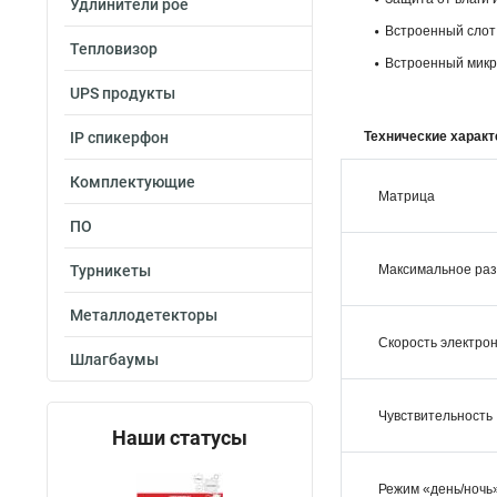
Удлинители poe
Встроенный слот
Тепловизор
Встроенный микр
UPS продукты
IP спикерфон
Технические характ
Комплектующие
Матрица
ПО
Турникеты
Максимальное ра
Металлодетекторы
Скорость электрон
Шлагбаумы
Чувствительность
Наши статусы
Режим «день/ночь