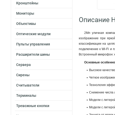
Кронштейны
Мониторы
Описание H
Объективы
2Мп уличная компак
Оптические модули
изображение при яркой
классификации на целях
Пульты управления
подключение к Wi-Fi и 
Расширители шины
Встроенный микрофон: е
Основные особенно
Сервера
Высокое качеств
Сирены
Четкое изображе
Считыватели
Технология эффе
Снижение числа л
Терминалы
Модели с литеро
Тревожные кнопки
Модели с литерой
Защита от влаги 