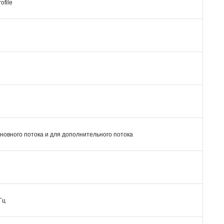
ofile
новного потока и для дополнительного потока
кГц