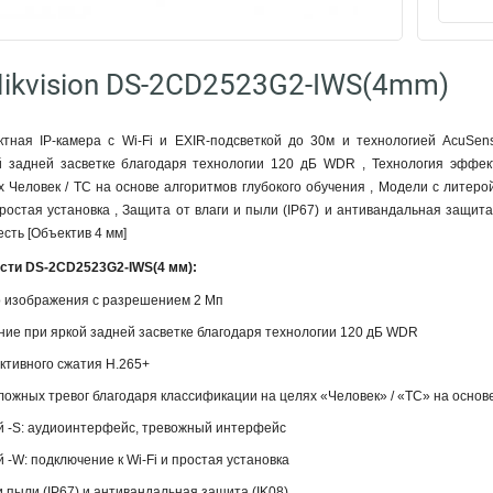
ikvision DS-2CD2523G2-IWS(4mm)
тная IP-камера с Wi-Fi и EXIR-подсветкой до 30м и технологией AcuSe
 задней засветке благодаря технологии 120 дБ WDR , Технология эффек
 Человек / ТС на основе алгоритмов глубокого обучения , Модели с литер
простая установка , Защита от влаги и пыли (IP67) и антивандальная защита
сть [Объектив 4 мм]
сти DS-2CD2523G2-IWS(4 мм):
о изображения с разрешением 2 Мп
ние при яркой задней засветке благодаря технологии 120 дБ WDR
ктивного сжатия H.265+
ожных тревог благодаря классификации на целях «Человек» / «ТС» на основе
й -S: аудиоинтерфейс, тревожный интерфейс
 -W: подключение к Wi-Fi и простая установка
и пыли (IP67) и антивандальная защита (IK08)