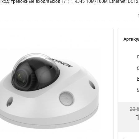
од; тревожные вход/выход 1/1; 1 RJ45 10M/100M Ethernet; DC12В± 2
Артику
20 