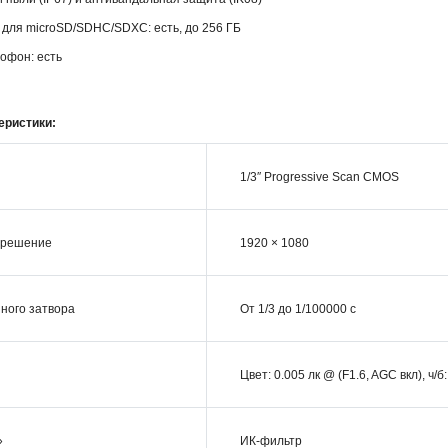
 для microSD/SDHC/SDXC: есть, до 256 ГБ
офон: есть
еристики:
1/3″ Progressive Scan CMOS
зрешение
1920 × 1080
ного затвора
От 1/3 до 1/100000 с
Цвет: 0.005 лк @ (F1.6, AGC вкл), ч/б
»
ИК-фильтр