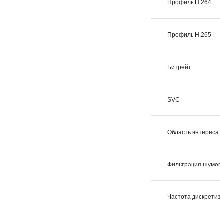
Профиль H.264
Профиль H.265
Битрейт
SVC
Область интереса 
Фильтрация шумо
Частота дискрети