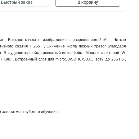
Быстрый заказ
В корзину
nse , Высокое качество изображения с разрешением 2 Мп , Четкое
тивного сжатия H.265+ , Снижение числа ложных тревог благодаря
ой -S: аудиоинтерфейс, тревожный интерфейс , Модели с литерой -W:
 (IK08) , Встроенный слот для microSD/SDHC/SDXC: есть, до 256 ГБ ,
 алгоритмов глубокого обучения