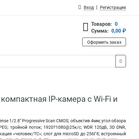
Вход
Регистрация
Товаров:
0
Сумма:
0,00 ₽
Оформить заказ
омпактная IP-камера с Wi-Fi и
nse 1/2.8" Progressive Scan CMOS; объектив 4мм; угол обзора
JPEG; тройной поток; 1920?1080@25к/с; WDR 120дБ, 3D DNR,
кация «человек/ТС»; слот для microSD до 256Гб; встроенный