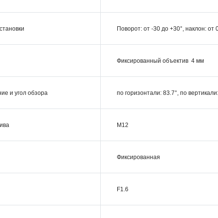
установки
Поворот: от -30 до +30°, наклон: от 
Фиксированный объектив 4 мм
ие и угол обзора
по горизонтали: 83.7°, по вертикали:
ива
M12
Фиксированная
F1.6