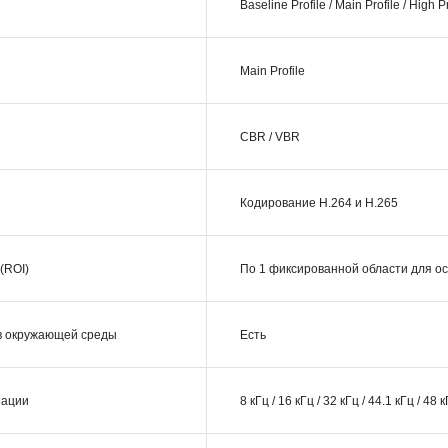
Baseline Profile / Main Profile / High Pr
Main Profile
CBR / VBR
Кодирование H.264 и H.265
(ROI)
По 1 фиксированной области для ос
в окружающей среды
Есть
зации
8 кГц / 16 кГц / 32 кГц / 44.1 кГц / 48 