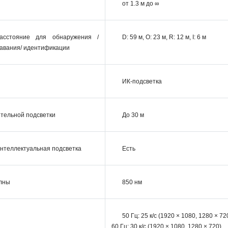
от 1.3 м до ∞
асстояние для обнаружения /
D: 59 м, O: 23 м, R: 12 м, I: 6 м
навания/ идентификации
ИК-подсветка
тельной подсветки
До 30 м
нтеллектуальная подсветка
Есть
лны
850 нм
50 Гц: 25 к/с (1920 × 1080, 1280 × 72
60 Гц: 30 к/с (1920 × 1080, 1280 × 720)