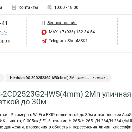
а
Контакты
10.00 - 18.00
-41
Звонок онлайн
MAX: +7 (936) 132-34-54
онок
op.ru
Telegram: ShopMSK1
ы
Hikvision DS-2CD2523G2-IWS(4mm) 2Мп уличная компак...
DS-2CD2523G2-IWS(4mm) 2Мп уличная к
еткой до 30м
ая IP-камера с Wi-Fi и EXIR-подсветкой до 30м и технологией AcuSe
 ИК-фильтр; 0.005лк@F1.6; сжатие H.265/H.265+/H.264/H.264+/M
ие движения, вторжения в область и пересечения линии; классифи