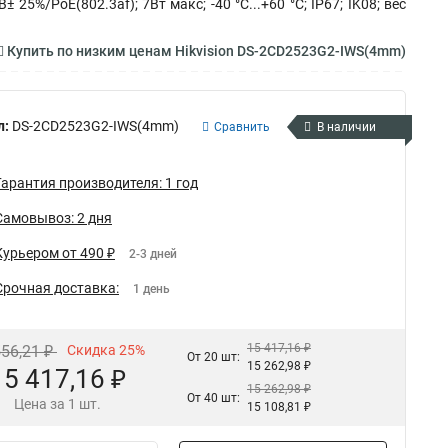
5%/PoE(802.3af); 7Вт макс; -40 °C...+60 °C; IP67; IK08; вес
Купить по низким ценам Hikvision DS-2CD2523G2-IWS(4mm)
л:
DS-2CD2523G2-IWS(4mm)
Сравнить
В наличии
Гарантия производителя: 1 год
Самовывоз: 2 дня
Курьером от 490 ₽
2-3 дней
Срочная доставка:
1 день
15 417,16 ₽
556,21 ₽
Скидка 25%
От 20 шт:
15 262,98 ₽
15 417,16 ₽
15 262,98 ₽
От 40 шт:
Цена за 1 шт.
15 108,81 ₽