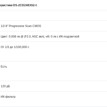
еристики DS-2CD2483G2-I:
1/2.8″ Progressive Scan CMOS
Цвет: 0.008 лк @ (F2.0, AGC вкл), ч/б: 0 лк с ИК-подсветкой
От 1/3 до 1/100,000 с
Есть
120 дБ
ИК-фильтр