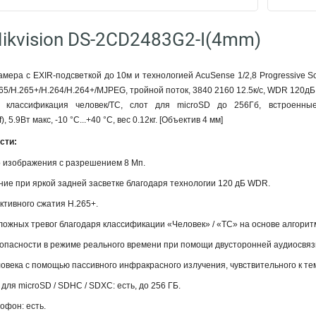
ikvision DS-2CD2483G2-I(4mm)
амера с EXIR-подсветкой до 10м и технологией AcuSense 1/2,8 Progressive S
265/H.265+/H.264/H.264+/MJPEG, тройной поток, 3840 2160 12.5к/с, WDR 120д
 классификация человек/ТС, слот для microSD до 256Гб, встроенные
5.9Вт макс, -10 °C...+40 °C, вес 0.12кг. [Объектив 4 мм]
сти:
о изображения с разрешением 8 Мп.
ие при яркой задней засветке благодаря технологии 120 дБ WDR.
ктивного сжатия H.265+.
ожных тревог благодаря классификации «Человек» / «ТС» на основе алгоритм
опасности в режиме реального времени при помощи двусторонней аудиосвяз
века с помощью пассивного инфракрасного излучения, чувствительного к тем
для microSD / SDHC / SDXC: есть, до 256 ГБ.
офон: есть.