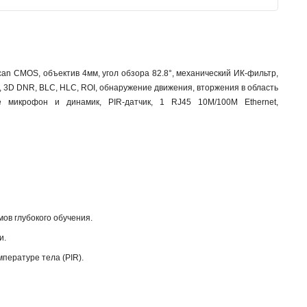
can CMOS, объектив 4мм, угол обзора 82.8°, механический ИК-фильтр,
Б, 3D DNR, BLC, HLC, ROI, обнаружение движения, вторжения в область
 микрофон и динамик, PIR-датчик, 1 RJ45 10M/100M Ethernet,
ов глубокого обучения.
и.
пературе тела (PIR).