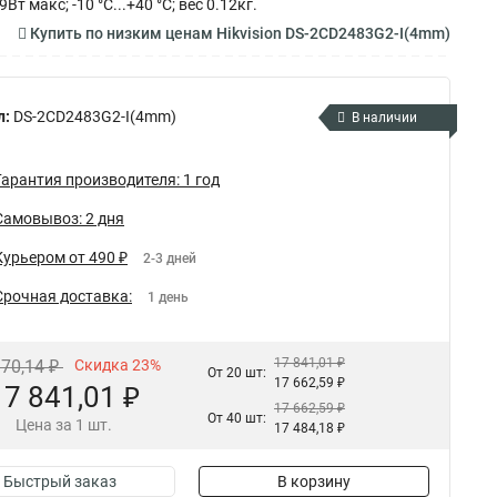
 макс; -10 °C...+40 °C; вес 0.12кг.
Купить по низким ценам Hikvision DS-2CD2483G2-I(4mm)
л:
DS-2CD2483G2-I(4mm)
В наличии
Гарантия производителя: 1 год
Самовывоз: 2 дня
Курьером от 490 ₽
2-3 дней
Срочная доставка:
1 день
17 841,01 ₽
170,14 ₽
Скидка 23%
От 20 шт:
17 662,59 ₽
17 841,01 ₽
17 662,59 ₽
От 40 шт:
Цена за 1 шт.
17 484,18 ₽
Быстрый заказ
В корзину