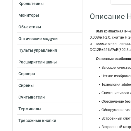
Кронштейны
Описание H
Мониторы
Объективы
8Мп компактная IP-к
0.008лк F2.0, сжатие H.
Оптические модули
и пересечения линии,
DC12В±25%/PoE(802.3af), 
Пульты управления
Основные особенно
Расширители шины
Высокое качеств
Сервера
Четкое изображен
Технология эффе
Сирены
Снижение числа л
Считыватели
Обеспечение без
Терминалы
Обнаружение чело
Встроенный слот 
Тревожные кнопки
Встроенный микр