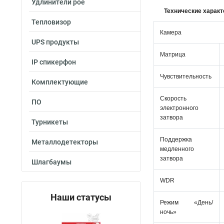
Удлинители poe
Технические характ
Тепловизор
Камера
UPS продукты
Матрица
IP спикерфон
Чувствительность
Комплектующие
Скорость
ПО
электронного
затвора
Турникеты
Поддержка
Металлодетекторы
медленного
затвора
Шлагбаумы
WDR
Наши статусы
Режим «День/
ночь»