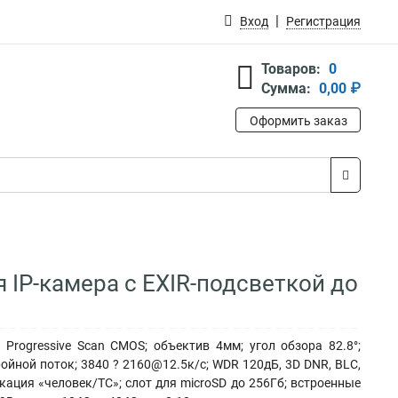
Вход
Регистрация
Товаров:
0
Сумма:
0,00 ₽
Оформить заказ
 IP-камера с EXIR-подсветкой до
 Progressive Scan CMOS; объектив 4мм; угол обзора 82.8°;
йной поток; 3840 ? 2160@12.5к/с; WDR 120дБ, 3D DNR, BLC,
кация «человек/ТС»; слот для microSD до 256Гб; встроенные