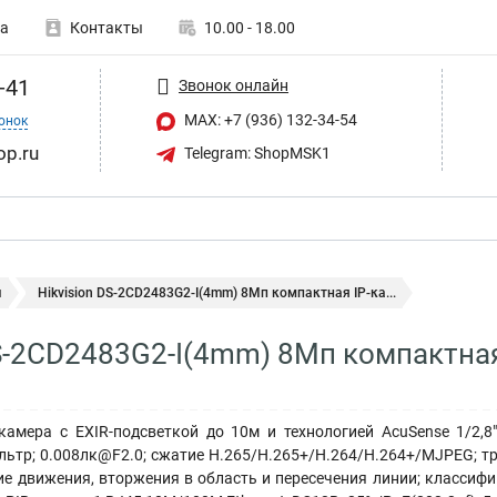
а
Контакты
10.00 - 18.00
-41
Звонок онлайн
MAX: +7 (936) 132-34-54
онок
op.ru
Telegram: ShopMSK1
ы
Hikvision DS-2CD2483G2-I(4mm) 8Мп компактная IP-ка...
DS-2CD2483G2-I(4mm) 8Мп компактная
амера с EXIR-подсветкой до 10м и технологией AcuSense 1/2,8"
ьтр; 0.008лк@F2.0; сжатие H.265/H.265+/H.264/H.264+/MJPEG; тро
ие движения, вторжения в область и пересечения линии; классифи