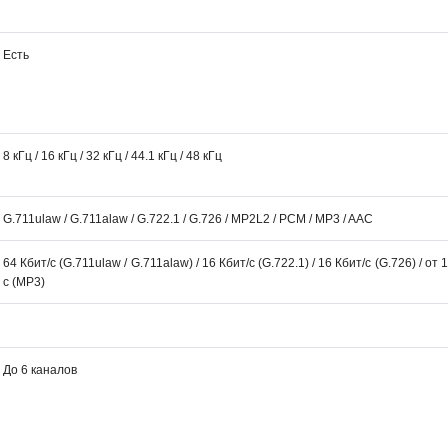
Есть
8 кГц / 16 кГц / 32 кГц / 44.1 кГц / 48 кГц
G.711ulaw / G.711alaw / G.722.1 / G.726 / MP2L2 / PCM / MP3 / AAC
64 Кбит/с (G.711ulaw / G.711alaw) / 16 Кбит/с (G.722.1) / 16 Кбит/с (G.726) / от
с (MP3)
До 6 каналов