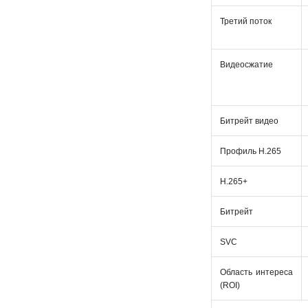
Третий поток
Видеосжатие
Битрейт видео
Профиль H.265
H.265+
Битрейт
SVC
Область интереса
(ROI)