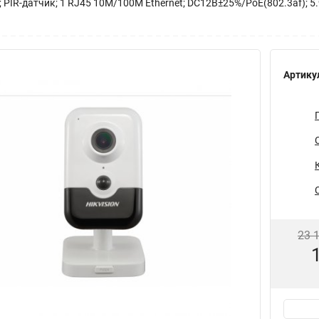
PIR-датчик; 1 RJ45 10M/100M Ethernet; DC12В±25%/PoE(802.3af); 5.9Вт
Артику
23 