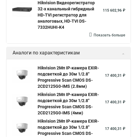
Hikvision Видеорегистратор
hikvision 4
Hikvision ds 2cd1148
hikvision ds 2cd1148 i b
32-х канальный гибридный
115 602,96 ₽
hikvision ds 2cd2042wd i
Видеокамера hikvision
HD-TVI регистратор для
аналоговых, HD-TVI DS-
Камера hikvision ds
Видеокамеры hikvision ds
7332HUHI-K4
Камера hiwatch ds Hikvision
Камера Hikvision ds 2ce16d8t
Показать больше
Видеокамера hikvision hiwatch
Аналоги по характеристикам
Камера Hikvision ds 2cd2442fwd
Hikvision камера ds 2cd2023g0 i
Купольная камера
Hikvision 2Мп IP-камера EXIR-
подсветкой до 30м 1/2.8"
Уличная камера
Hikvision ip camera
17 400,31 ₽
Progressive Scan CMOS DS-
Hikvision поворотная камера
Hikvision купольная
2CD2125G0-IMS (2.8мм)
Hikvision 2Мп IP-камера EXIR-
Нikvision микрофон
Hikvision поворотная
подсветкой до 30м 1/2.8"
17 400,31 ₽
Hikvision порты
Progressive Scan CMOS DS-
2CD2125G0-IMS (4мм)
Hikvision 2Мп IP-камера EXIR-
подсветкой до 30м 1/2.8"
17 400,31 ₽
Progressive Scan CMOS DS-