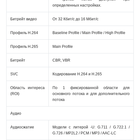
определенных настройках.
Битрейт видео
От 32 Кбит/с до 16 Мбит/с
Профиль H.264
Baseline Profile / Main Profile / High Profile
Профиль H.265
Main Profile
Битрейт
CBR, VBR
SVC
Кодирование H.264 и H.265
Область интереса
По 1 фиксированной области для
(ROI)
основного потока и для дополнительного
потока
Аудио
Аудиосжатие
Модели с литерой -U: G.711 / G.722.1 /
G.726 / MP2L2 / PCM / MP3 / AAC-LC