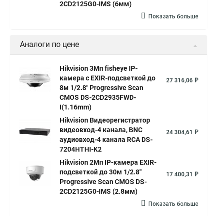
2CD2125G0-IMS (6мм)
Показать больше
Аналоги по цене
Hikvision 3Мп fisheye IP-
камера c EXIR-подсветкой до
27 316,06 ₽
8м 1/2.8" Progressive Scan
CMOS DS-2CD2935FWD-
I(1.16mm)
Hikvision Видеорегистратор
видеовход-4 канала, BNC
24 304,61 ₽
аудиовход-4 канала RCA DS-
7204HTHI-K2
Hikvision 2Мп IP-камера EXIR-
подсветкой до 30м 1/2.8"
17 400,31 ₽
Progressive Scan CMOS DS-
2CD2125G0-IMS (2.8мм)
Показать больше