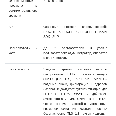
Одновременный
До 6 каналов
просмотр в
режиме реального
времени
API
Открытый сетевой видеоинтерфейс
(PROFILE S, PROFILE G, PROFILE T), ISAPI,
SDK, ISUP
Пользователь /
До 32 пользователей. 3 уровня
хост
пользователей: администратор, оператор
и пользователь
Безопасность
Защита паролем, сложный пароль,
шифрование HTTPS, аутентификация
802.1X (EAP-TLS, EAP-LEAP, EAP-MD5),
водяные знаки, фильтрация IP-адресов,
базовая и дайджест-аутентификация для
HTTP / HTTPS, WSSE и дайджест-
аутентификация для ONVIF, RTP / RTSP
через HTTPS, настройки управления
временем ожидания, журнал проверки
безопасности, TLS 1.3, аутентификация