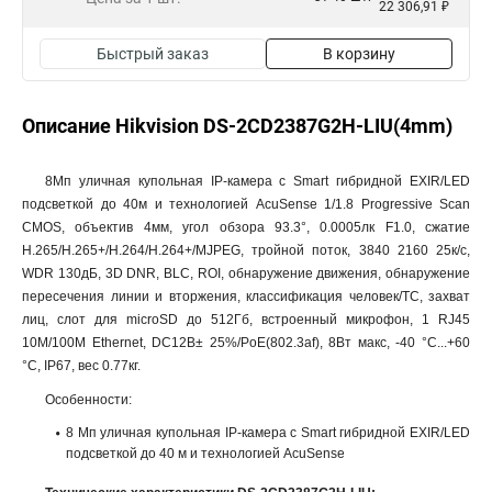
22 306,91 ₽
Быстрый заказ
В корзину
Описание Hikvision DS-2CD2387G2H-LIU(4mm)
8Мп уличная купольная IP-камера с Smart гибридной EXIR/LED
подсветкой до 40м и технологией AcuSense 1/1.8 Progressive Scan
CMOS, объектив 4мм, угол обзора 93.3°, 0.0005лк F1.0, сжатие
H.265/H.265+/H.264/H.264+/MJPEG, тройной поток, 3840 2160 25к/с,
WDR 130дБ, 3D DNR, BLC, ROI, обнаружение движения, обнаружение
пересечения линии и вторжения, классификация человек/ТС, захват
лиц, слот для microSD до 512Гб, встроенный микрофон, 1 RJ45
10M/100M Ethernet, DC12В± 25%/PoE(802.3af), 8Вт макс, -40 °C...+60
°C, IP67, вес 0.77кг.
Особенности:
8 Мп уличная купольная IP-камера с Smart гибридной EXIR/LED
подсветкой до 40 м и технологией AcuSense