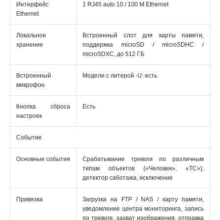
Интерфейс
1 RJ45 auto 10 / 100 М Ethernet
Ethernet
Локальное
Встроенный слот для карты памяти,
хранение
поддержка microSD / microSDHC /
microSDXC, до 512 ГБ
Встроенный
Модели с литерой -U: есть
микрофон
Кнопка сброса
Есть
настроек
Событие
Основные события
Срабатывание тревоги по различным
типам объектов («Человек», «ТС»),
детектор саботажа, исключение
Привязка
Загрузка на FTP / NAS / карту памяти,
уведомление центра мониторинга, запись
по тревоге, захват изображения, отправка