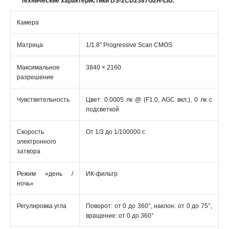
Технические характеристики DS-2CD2387G2H-LIU:
Камера
Матрица
1/1.8″ Progressive Scan CMOS
Максимальное
3840 × 2160
разрешение
Чувствительность
Цвет: 0.0005 лк @ (F1.0, AGC вкл.), 0 лк с
подсветкой
Скорость
От 1/3 до 1/100000 с
электронного
затвора
Режим «день /
ИК-фильтр
ночь»
Регулировка угла
Поворот: от 0 до 360°, наклон: от 0 до 75°,
вращение: от 0 до 360°