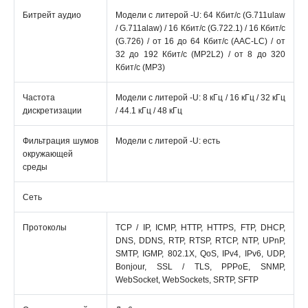
Битрейт аудио
Модели с литерой -U: 64 Кбит/с (G.711ulaw
/ G.711alaw) / 16 Кбит/с (G.722.1) / 16 Кбит/с
(G.726) / от 16 до 64 Кбит/с (AAC-LC) / от
32 до 192 Кбит/с (MP2L2) / от 8 до 320
Кбит/с (MP3)
Частота
Модели с литерой -U: 8 кГц / 16 кГц / 32 кГц
дискретизации
/ 44.1 кГц / 48 кГц
Фильтрация шумов
Модели с литерой -U: есть
окружающей
среды
Сеть
Протоколы
TCP / IP, ICMP, HTTP, HTTPS, FTP, DHCP,
DNS, DDNS, RTP, RTSP, RTCP, NTP, UPnP,
SMTP, IGMP, 802.1X, QoS, IPv4, IPv6, UDP,
Bonjour, SSL / TLS, PPPoE, SNMP,
WebSocket, WebSockets, SRTP, SFTP