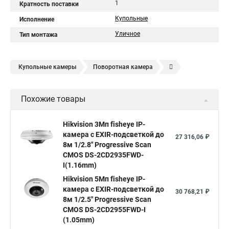
1
Кратность поставки
Купольные
Исполнение
Уличное
Тип монтажа
Купольные камеры
Поворотная камера
Уличная камера
Уличные камеры hikvision
Похожие товары
Камера видеонаблюдения hikvision
Hikvision поворотные камеры
Hikvision ip
Hikvision 3Мп fisheye IP-
камера c EXIR-подсветкой до
Hikvision купить
Hikvision уличная ip камера
27 316,06 ₽
8м 1/2.8" Progressive Scan
Hikvision hd
CMOS DS-2CD2935FWD-
I(1.16mm)
Hikvision ds
Hikvision poe
Hikvision уличная
Hikvision 5Мп fisheye IP-
Hikvision 2 8 mm
Hikvision camera
Hikvision 2cd1148 i b
камера c EXIR-подсветкой до
30 768,21 ₽
8м 1/2.5" Progressive Scan
Hik connect
Видеонаблюдение
Ip видеокамеры
CMOS DS-2CD2955FWD-I
Poe камера
Hikvision 2cd2142fwd
hikvision c
(1.05mm)