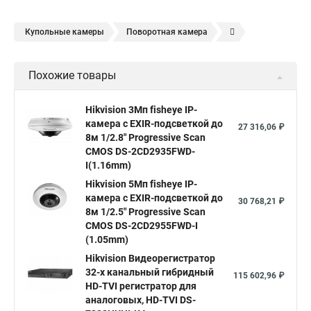
Купольные камеры
Поворотная камера
Уличная камера
Уличные камеры hikvision
Похожие товары
Камера видеонаблюдения hikvision
Hikvision поворотные камеры
Hikvision ip
Hikvision 3Мп fisheye IP-
камера c EXIR-подсветкой до
Hikvision купить
Hikvision уличная ip камера
27 316,06 ₽
8м 1/2.8" Progressive Scan
Hikvision hd
CMOS DS-2CD2935FWD-
I(1.16mm)
Hikvision ds
Hikvision poe
Hikvision уличная
Hikvision 5Мп fisheye IP-
Hikvision 2 8 mm
Hikvision camera
Hikvision 2cd1148 i b
камера c EXIR-подсветкой до
30 768,21 ₽
8м 1/2.5" Progressive Scan
Hik connect
Видеонаблюдение
Ip видеокамеры
CMOS DS-2CD2955FWD-I
Poe камера
Hikvision 2cd2142fwd
hikvision c
(1.05mm)
Hikvision Видеорегистратор
hikvision 4
Hikvision ds 2cd1148
hikvision ds 2cd1148 i b
32-х канальный гибридный
115 602,96 ₽
hikvision ds 2cd2042wd i
Видеокамера hikvision
HD-TVI регистратор для
аналоговых, HD-TVI DS-
Камера hikvision ds
Видеокамеры hikvision ds