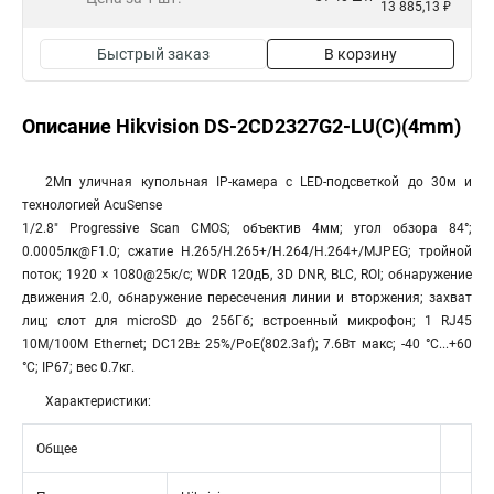
13 885,13 ₽
Быстрый заказ
В корзину
Описание Hikvision DS-2CD2327G2-LU(C)(4mm)
2Мп уличная купольная IP-камера с LED-подсветкой до 30м и
технологией AcuSense
1/2.8" Progressive Scan CMOS; объектив 4мм; угол обзора 84°;
0.0005лк@F1.0; сжатие H.265/H.265+/H.264/H.264+/MJPEG; тройной
поток; 1920 × 1080@25к/с; WDR 120дБ, 3D DNR, BLC, ROI; обнаружение
движения 2.0, обнаружение пересечения линии и вторжения; захват
лиц; слот для microSD до 256Гб; встроенный микрофон; 1 RJ45
10M/100M Ethernet; DC12В± 25%/PoE(802.3af); 7.6Вт макс; -40 °C...+60
°C; IP67; вес 0.7кг.
Характеристики:
Общее