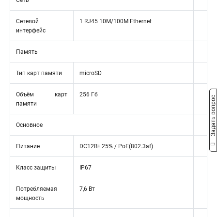
Сеть
Сетевой
1 RJ45 10M/100M Ethernet
интерфейс
Память
Тип карт памяти
microSD
Объём карт
256 Гб
Задать вопрос
памяти
Основное
Питание
DC12В± 25% / PoE(802.3af)
Класс защиты
IP67
Потребляемая
7,6 Вт
мощность