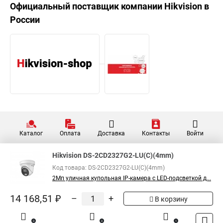
Официальный поставщик компании
Hikvision
в
России
Каталог
Оплата
Доставка
Контакты
Войти
Hikvision DS-2CD2327G2-LU(C)(4mm)
Код товара: DS-2CD2327G2-LU(C)(4mm)
2Мп уличная купольная IP-камера с LED-подсветкой д...
14 168,51 ₽
–
+
В корзину
0
0
1