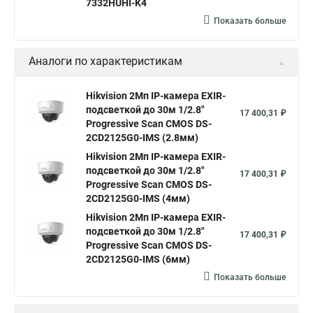
7332HUHI-K4
Камера hiwatch ds Hikvision
Камера Hikvision ds 2ce16d8t
Показать больше
Видеокамера hikvision hiwatch
Аналоги по характеристикам
Камера Hikvision ds 2cd2442fwd
Hikvision камера ds 2cd2023g0 i
Купольная камера
Hikvision 2Мп IP-камера EXIR-
подсветкой до 30м 1/2.8"
Уличная камера
Hikvision ip camera
17 400,31 ₽
Progressive Scan CMOS DS-
Hikvision поворотная камера
Hikvision купольная
2CD2125G0-IMS (2.8мм)
Hikvision 2Мп IP-камера EXIR-
Нikvision микрофон
Hikvision поворотная
подсветкой до 30м 1/2.8"
17 400,31 ₽
Hikvision порты
Progressive Scan CMOS DS-
2CD2125G0-IMS (4мм)
Hikvision 2Мп IP-камера EXIR-
подсветкой до 30м 1/2.8"
17 400,31 ₽
Progressive Scan CMOS DS-
2CD2125G0-IMS (6мм)
Показать больше