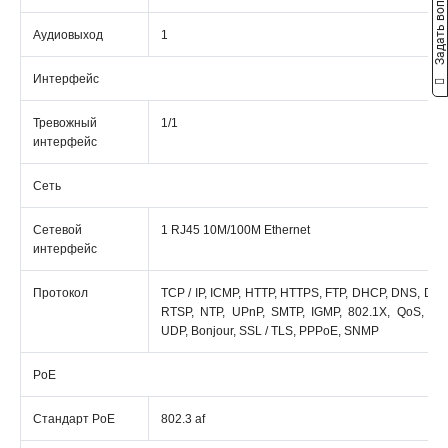
Задать вопрос
Аудиовыход
1
Интерфейс
Тревожный
1/1
интерфейс
Сеть
Сетевой
1 RJ45 10M/100M Ethernet
интерфейс
Протокол
TCP / IP, ICMP, HTTP, HTTPS, FTP, DHCP, DNS, DD
RTSP, NTP, UPnP, SMTP, IGMP, 802.1X, QoS, IPv4
UDP, Bonjour, SSL / TLS, PPPoE, SNMP
PoE
Стандарт PoE
802.3 af