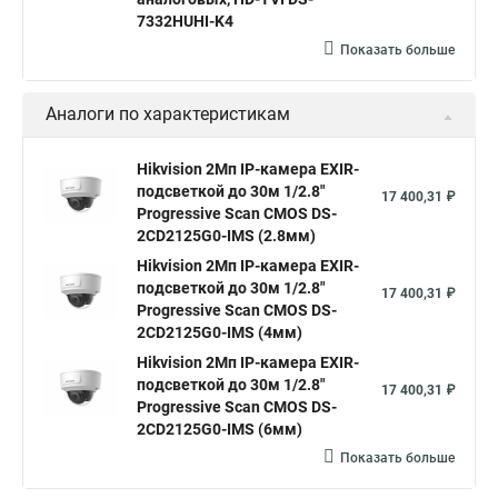
Камера hikvision ds
Видеокамеры hikvision ds
7332HUHI-K4
Камера hiwatch ds Hikvision
Камера Hikvision ds 2ce16d8t
Показать больше
Видеокамера hikvision hiwatch
Аналоги по характеристикам
Камера Hikvision ds 2cd2442fwd
Hikvision камера ds 2cd2023g0 i
Купольная камера
Hikvision 2Мп IP-камера EXIR-
подсветкой до 30м 1/2.8"
Уличная камера
Hikvision ip camera
17 400,31 ₽
Progressive Scan CMOS DS-
Hikvision поворотная камера
Hikvision купольная
2CD2125G0-IMS (2.8мм)
Hikvision 2Мп IP-камера EXIR-
Нikvision микрофон
Hikvision поворотная
подсветкой до 30м 1/2.8"
17 400,31 ₽
Hikvision порты
Progressive Scan CMOS DS-
2CD2125G0-IMS (4мм)
Hikvision 2Мп IP-камера EXIR-
подсветкой до 30м 1/2.8"
17 400,31 ₽
Progressive Scan CMOS DS-
2CD2125G0-IMS (6мм)
Показать больше