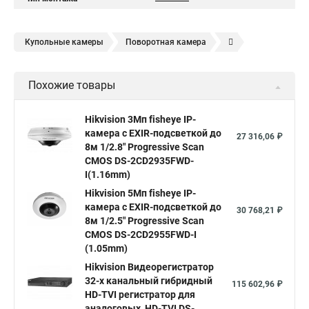
Купольные камеры
Поворотная камера
Уличная камера
Уличные камеры hikvision
Похожие товары
Камера видеонаблюдения hikvision
Hikvision поворотные камеры
Hikvision ip
Hikvision 3Мп fisheye IP-
камера c EXIR-подсветкой до
Hikvision купить
Hikvision уличная ip камера
27 316,06 ₽
8м 1/2.8" Progressive Scan
Hikvision hd
CMOS DS-2CD2935FWD-
I(1.16mm)
Hikvision ds
Hikvision poe
Hikvision уличная
Hikvision 5Мп fisheye IP-
Hikvision 2 8 mm
Hikvision camera
Hikvision 2cd1148 i b
камера c EXIR-подсветкой до
30 768,21 ₽
8м 1/2.5" Progressive Scan
Hik connect
Видеонаблюдение
Ip видеокамеры
CMOS DS-2CD2955FWD-I
Poe камера
Hikvision 2cd2142fwd
hikvision c
(1.05mm)
Hikvision Видеорегистратор
hikvision 4
Hikvision ds 2cd1148
hikvision ds 2cd1148 i b
32-х канальный гибридный
115 602,96 ₽
hikvision ds 2cd2042wd i
Видеокамера hikvision
HD-TVI регистратор для
аналоговых, HD-TVI DS-