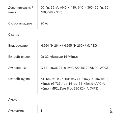
Дополнительный
50 Гц: 25 к/с (640 × 480, 640 × 360) 60 Гц: 30 к/
поток
480, 640 × 360)
Скорость кадров
20 к/с
Сжатие
Видеосжатие
Н.264 / Н.264+ / Н.265 / Н.265+ / MJPEG
Битрейт видео
От 32 Кбит/с до 16 Мбит/с
Аудиосжатие
G.711ulaw/G.711alaw/G.722.1/G.726/MP2L2/PCM/
Битрейт аудио
64 Кбит/с (G.711ulaw/G.711alaw)/16 Кбит/с (G.72
Кбит/с (G.726)/ от 16 до 64 Кбит/с (AAC)/от 32
Кбит/с (MP2L2)/от 8 до 320 Кбит/с (MP3)
Аудио
Аудиовход
1