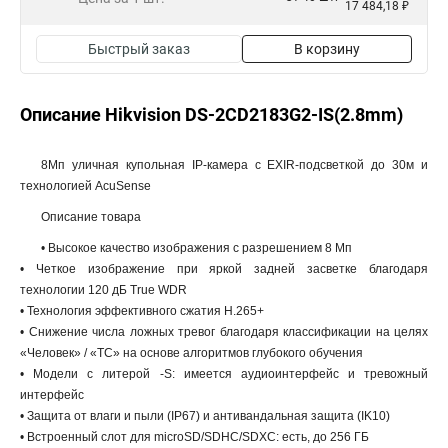
17 484,18 ₽
Быстрый заказ
В корзину
Описание Hikvision DS-2CD2183G2-IS(2.8mm)
8Мп уличная купольная IP-камера с EXIR-подсветкой до 30м и
технологией AcuSense
Описание товара
• Высокое качество изображения с разрешением 8 Мп
• Четкое изображение при яркой задней засветке благодаря
технологии 120 дБ True WDR
• Технология эффективного сжатия H.265+
• Снижение числа ложных тревог благодаря классификации на целях
«Человек» / «ТС» на основе алгоритмов глубокого обучения
• Модели с литерой -S: имеется аудиоинтерфейс и тревожный
интерфейс
• Защита от влаги и пыли (IP67) и антивандальная защита (IK10)
• Встроенный слот для microSD/SDHC/SDXC: есть, до 256 ГБ