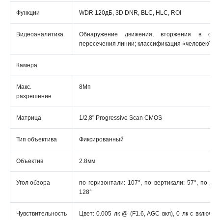
Функции
WDR 120дБ, 3D DNR, BLC, HLC, ROI
Видеоаналитика
Обнаружение движения, вторжения в обл
пересечения линии; классификация «человек/ТС
Камера
Макс.
8Мп
разрешение
Матрица
1/2,8" Progressive Scan CMOS
Тип объектива
Фиксированный
Объектив
2.8мм
Угол обзора
по горизонтали: 107°, по вертикали: 57°, по диа
128°
Чувствительность
Цвет: 0.005 лк @ (F1.6, AGC вкл), 0 лк с включе