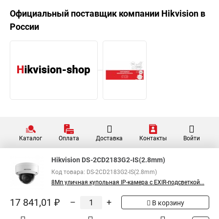
Официальный поставщик компании
Hikvision
в
России
Каталог
Оплата
Доставка
Контакты
Войти
Hikvision DS-2CD2183G2-IS(2.8mm)
Код товара: DS-2CD2183G2-IS(2.8mm)
8Мп уличная купольная IP-камера с EXIR-подсветкой...
17 841,01 ₽
–
+
В корзину