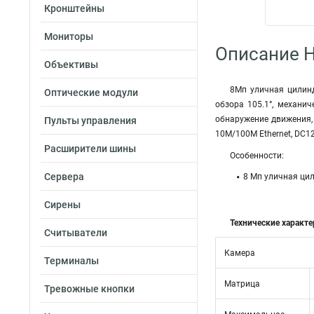
Кронштейны
Мониторы
Описание H
Объективы
8Мп уличная цилинд
Оптические модули
обзора 105.1°, механич
обнаружение движения, 
Пульты управления
10M/100M Ethernet, DC12В±
Расширители шины
Особенности:
Сервера
8 Мп уличная цил
Сирены
Технические характ
Считыватели
Камера
Терминалы
Матрица
Тревожные кнопки