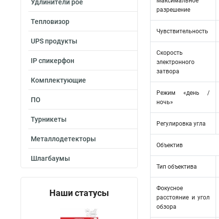
Максимальное
Удлинители poe
разрешение
Тепловизор
Чувствительность
UPS продукты
Скорость
IP спикерфон
электронного
затвора
Комплектующие
Режим «день /
ПО
ночь»
Турникеты
Регулировка угла
Металлодетекторы
Объектив
Шлагбаумы
Тип объектива
Фокусное
Наши статусы
расстояние и угол
обзора