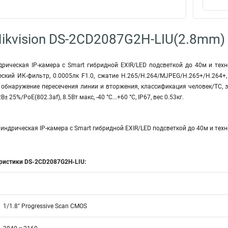
ikvision DS-2CD2087G2H-LIU(2.8mm)
рическая IP-камера с Smart гибридной EXIR/LED подсветкой до 40м и техно
еский ИК-фильтр, 0.0005лк F1.0, сжатие H.265/H.264/MJPEG/H.265+/H.264+, 
обнаружение пересечения линии и вторжения, классификация человек/ТС, з
 25%/PoE(802.3af), 8.5Вт макс, -40 °C...+60 °C, IP67, вес 0.53кг.
индрическая IP-камера с Smart гибридной EXIR/LED подсветкой до 40м и тех
еристики DS-2CD2087G2H-LIU:
1/1.8″ Progressive Scan CMOS