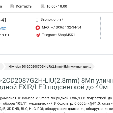
а
Контакты
10.00 - 18.00
-41
Звонок онлайн
MAX: +7 (936) 132-34-54
онок
op.ru
Telegram: ShopMSK1
ы
Hikvision DS-2CD2087G2H-LIU(2.8mm) 8Мп уличная цил...
DS-2CD2087G2H-LIU(2.8mm) 8Мп уличн
идной EXIR/LED подсветкой до 40м
рическая IP-камера с Smart гибридной EXIR/LED подсветкой до 4
л обзора 105.1°; механический ИК-фильтр; 0.0005лк@F1.0; сжат
дБ, 3D DNR, BLC, HLC, ROI; обнаружение движения, обнаружение п