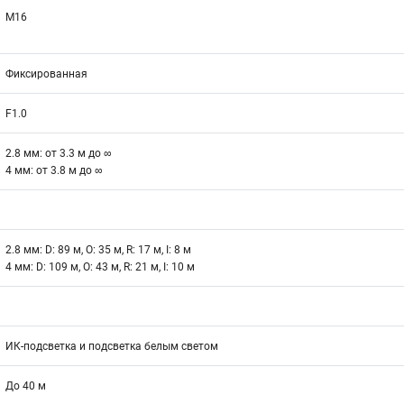
M16
Фиксированная
F1.0
2.8 мм: от 3.3 м до ∞
4 мм: от 3.8 м до ∞
2.8 мм: D: 89 м, O: 35 м, R: 17 м, I: 8 м
4 мм: D: 109 м, O: 43 м, R: 21 м, I: 10 м
ИК-подсветка и подсветка белым светом
До 40 м