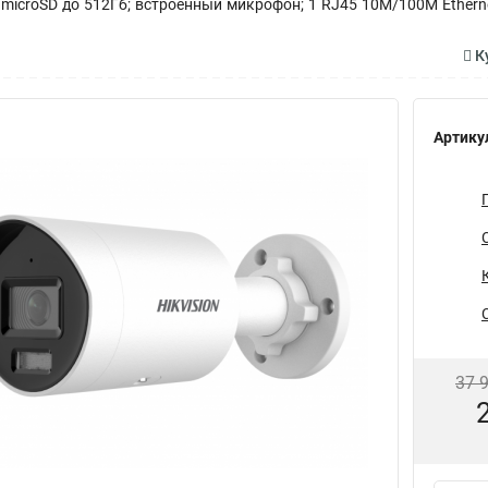
 microSD до 512Гб; встроенный микрофон; 1 RJ45 10M/100M Ethernet;
Ку
Артику
37 