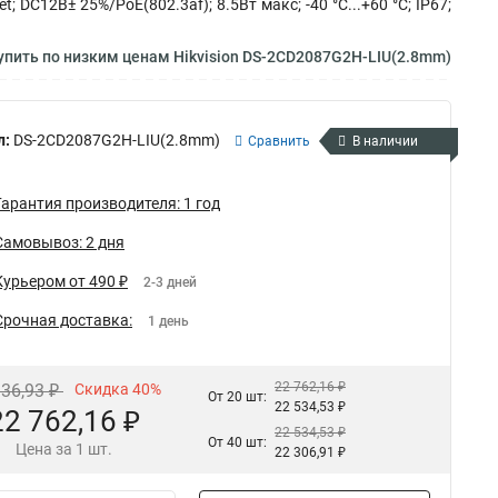
 DC12В± 25%/PoE(802.3af); 8.5Вт макс; -40 °C...+60 °C; IP67;
пить по низким ценам Hikvision DS-2CD2087G2H-LIU(2.8mm)
л:
DS-2CD2087G2H-LIU(2.8mm)
Сравнить
В наличии
Гарантия производителя: 1 год
Самовывоз: 2 дня
Курьером от 490 ₽
2-3 дней
Срочная доставка:
1 день
22 762,16 ₽
936,93 ₽
Скидка 40%
От 20 шт:
22 534,53 ₽
22 762,16 ₽
22 534,53 ₽
От 40 шт:
Цена за 1 шт.
22 306,91 ₽