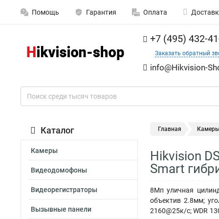
Помощь
Гарантия
Оплата
Доставк
+7 (495) 432-41
Заказать обратный зв
info@Hikvision-Sh
Каталог
Главная
Камер
Камеры
Hikvision 
Smart гибр
Видеодомофоны
Видеорегистраторы
8Мп уличная цилинд
объектив 2.8мм; уго
Вызывные панели
2160@25к/с; WDR 130