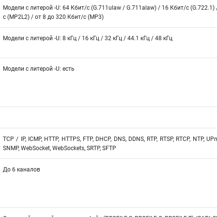
Модели с литерой -U: 64 Кбит/с (G.711ulaw / G.711alaw) / 16 Кбит/с (G.722.1) 
с (MP2L2) / от 8 до 320 Кбит/с (MP3)
Модели с литерой -U: 8 кГц / 16 кГц / 32 кГц / 44.1 кГц / 48 кГц
Модели с литерой -U: есть
TCP / IP, ICMP, HTTP, HTTPS, FTP, DHCP, DNS, DDNS, RTP, RTSP, RTCP, NTP, UPnP
SNMP, WebSocket, WebSockets, SRTP, SFTP
До 6 каналов