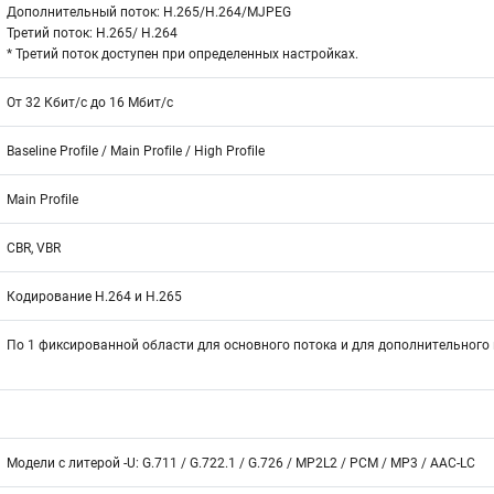
Дополнительный поток: H.265/H.264/MJPEG
Третий поток: H.265/ H.264
* Третий поток доступен при определенных настройках.
От 32 Кбит/с до 16 Мбит/с
Baseline Profile / Main Profile / High Profile
Main Profile
CBR, VBR
Кодирование H.264 и H.265
По 1 фиксированной области для основного потока и для дополнительного
Модели с литерой -U: G.711 / G.722.1 / G.726 / MP2L2 / PCM / MP3 / AAC-LC