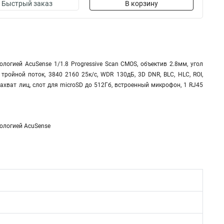
Быстрый заказ
В корзину
логией AcuSense 1/1.8 Progressive Scan CMOS, объектив 2.8мм, угол
тройной поток, 3840 2160 25к/с, WDR 130дБ, 3D DNR, BLC, HLC, ROI,
ахват лиц, слот для microSD до 512Гб, встроенный микрофон, 1 RJ45
нологией AcuSense