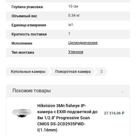
10 см
Глубина упаковки
0.34 кг
Объемный вес
шт.
Единица измерения
1
Кратность поставки
Цилиндрические
Исполнение
Уличное
Тип монтажа
Купольные камеры
Поворотная камера
Уличная камера
Уличные камеры hikvision
Похожие товары
Камера видеонаблюдения hikvision
Hikvision поворотные камеры
Hikvision ip
Hikvision 3Мп fisheye IP-
камера c EXIR-подсветкой до
Hikvision купить
Hikvision уличная ip камера
27 316,06 ₽
8м 1/2.8" Progressive Scan
Hikvision hd
CMOS DS-2CD2935FWD-
I(1.16mm)
Hikvision ds
Hikvision poe
Hikvision уличная