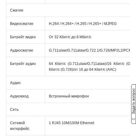
Сжатие
Видеосжатие
Н.264 / Н.264+ / Н.265 / Н.265+ / MJPEG
Битрейт видео
От 32 Кбит/с до 8 Мбит/с
Аудиосжатие
G.711ulaw/G.711alaw/G.722.1/G.726/MP2L2/PCM/
Битрейт аудио
64 Кбит/с (G.711ulaw/G.711alaw)/16 Кбит/с (G.72
Кбит/с (G.726)/от 16 до 64 Кбит/с (AAC)
Аудио
Задать вопрос
Аудиовход
Встроенный микрофон
Сеть
Сетевой
1 RJ45 10M/100M Ethernet
интерфейс