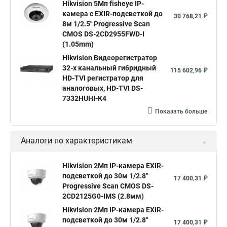
Hikvision 5Мп fisheye IP-
Hikvision 2 8 mm
Hikvision camera
Hikvision 2cd1148 i b
камера c EXIR-подсветкой до
30 768,21 ₽
8м 1/2.5" Progressive Scan
Hik connect
Видеонаблюдение
Ip видеокамеры
CMOS DS-2CD2955FWD-I
Poe камера
Hikvision 2cd2142fwd
hikvision c
(1.05mm)
Hikvision Видеорегистратор
hikvision 4
Hikvision ds 2cd1148
hikvision ds 2cd1148 i b
32-х канальный гибридный
115 602,96 ₽
hikvision ds 2cd2042wd i
Видеокамера hikvision
HD-TVI регистратор для
аналоговых, HD-TVI DS-
Камера hikvision ds
Видеокамеры hikvision ds
7332HUHI-K4
Камера hiwatch ds Hikvision
Камера Hikvision ds 2ce16d8t
Показать больше
Видеокамера hikvision hiwatch
Аналоги по характеристикам
Камера Hikvision ds 2cd2442fwd
Hikvision камера ds 2cd2023g0 i
Купольная камера
Hikvision 2Мп IP-камера EXIR-
подсветкой до 30м 1/2.8"
Уличная камера
Hikvision ip camera
17 400,31 ₽
Progressive Scan CMOS DS-
Hikvision поворотная камера
Hikvision купольная
2CD2125G0-IMS (2.8мм)
Hikvision 2Мп IP-камера EXIR-
Нikvision микрофон
Hikvision поворотная
подсветкой до 30м 1/2.8"
17 400,31 ₽