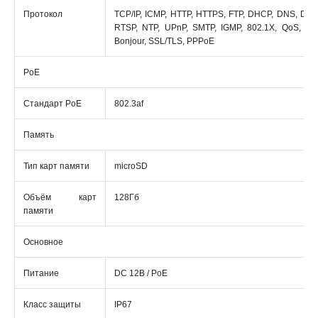
Протокол
TCP/IP, ICMP, HTTP, HTTPS, FTP, DHCP, DNS, DDN
RTSP, NTP, UPnP, SMTP, IGMP, 802.1X, QoS, IPv
Bonjour, SSL/TLS, PPPoE
PoE
Стандарт PoE
802.3af
Память
Тип карт памяти
microSD
Объём карт
128Гб
памяти
Основное
Питание
DC 12В / PoE
Класс защиты
IP67