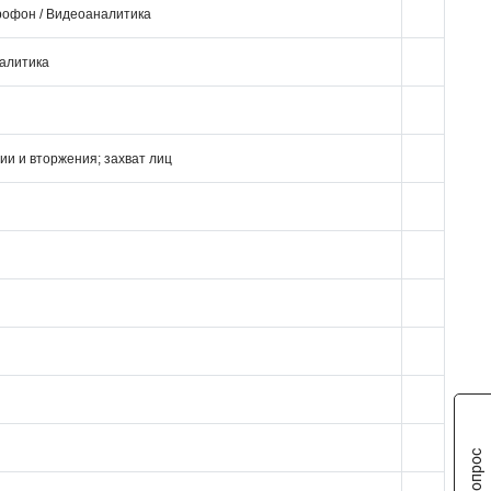
крофон / Видеоаналитика
налитика
и и вторжения; захват лиц