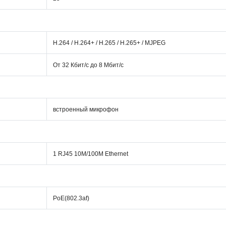
Н.264 / Н.264+ / Н.265 / Н.265+ / MJPEG
От 32 Кбит/с до 8 Мбит/с
встроенный микрофон
1 RJ45 10M/100M Ethernet
PoE(802.3af)