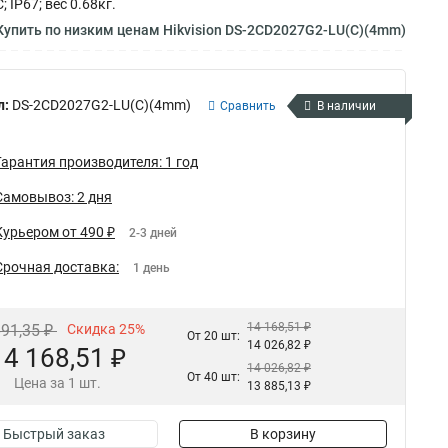
 IP67; вес 0.68кг.
упить по низким ценам Hikvision DS-2CD2027G2-LU(C)(4mm)
л:
DS-2CD2027G2-LU(C)(4mm)
Сравнить
В наличии
Гарантия производителя: 1 год
Самовывоз: 2 дня
Курьером от 490 ₽
2-3 дней
Срочная доставка:
1 день
14 168,51 ₽
891,35 ₽
Скидка 25%
От 20 шт:
14 026,82 ₽
14 168,51 ₽
14 026,82 ₽
От 40 шт:
Цена за 1 шт.
13 885,13 ₽
Быстрый заказ
В корзину