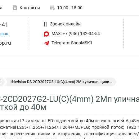
а
Контакты
10.00 - 18.00
-41
Звонок онлайн
MAX: +7 (936) 132-34-54
онок
op.ru
Telegram: ShopMSK1
ы
Hikvision DS-2CD2027G2-LU(C)(4mm) 2Мп уличная цили...
DS-2CD2027G2-LU(C)(4mm) 2Мп улична
ткой до 40м
ическая IP-камера с LED-подсветкой до 40м и технологией AcuSens
; сжатиеH.265/H.265+/H.264/H.264+/MJPEG; тройной поток; 1920
ние пересечения линии и вторжения; классификация «человек/