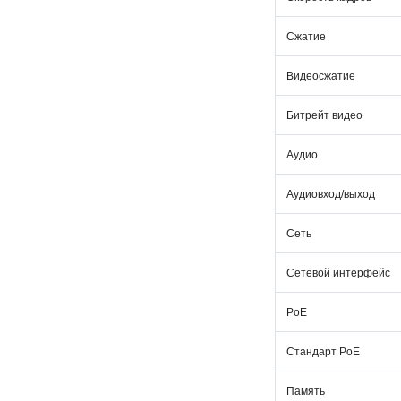
Сжатие
Видеосжатие
Битрейт видео
Аудио
Аудиовход/выход
Сеть
Сетевой интерфейс
PoE
Стандарт PoE
Память