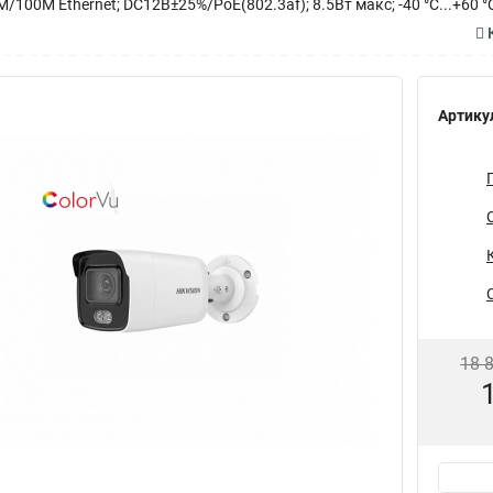
100M Ethernet; DC12В±25%/PoE(802.3af); 8.5Вт макс; -40 °C...+60 °C;
К
Артику
18 