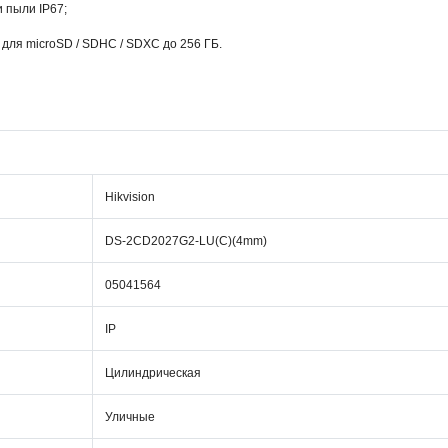
и пыли IP67;
для microSD / SDHC / SDXC до 256 ГБ.
Hikvision
DS-2CD2027G2-LU(C)(4mm)
05041564
IP
Цилиндрическая
Уличные