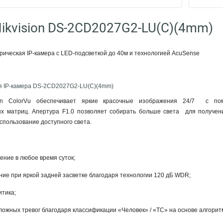
ikvision DS-2CD2027G2-LU(C)(4mm)
ическая IP-камера с LED-подсветкой до 40м и технологией AcuSense
я IP-камера DS-2CD2027G2-LU(C)(4mm)
sion ColorVu обеспечивает яркие красочные изображения 24/7 с п
х матриц. Апертура F1.0 позволяет собирать больше света для получен
спользование доступного света.
ние в любое время суток;
ние при яркой задней засветке благодаря технологии 120 дБ WDR;
итика;
ожных тревог благодаря классификации «Человек» / «ТС» на основе алгоритм