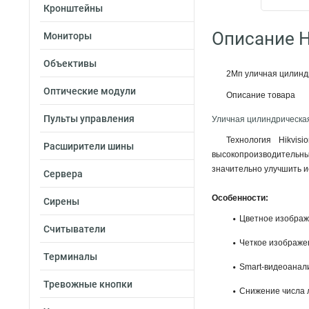
Кронштейны
Описание H
Мониторы
Объективы
2Мп уличная цилиндр
Оптические модули
Описание товара
Пульты управления
Уличная цилиндрическа
Технология Hikvi
Расширители шины
высокопроизводительны
значительно улучшить и
Сервера
Особенности:
Сирены
Цветное изображе
Считыватели
Четкое изображе
Терминалы
Smart-видеоанал
Тревожные кнопки
Снижение числа л