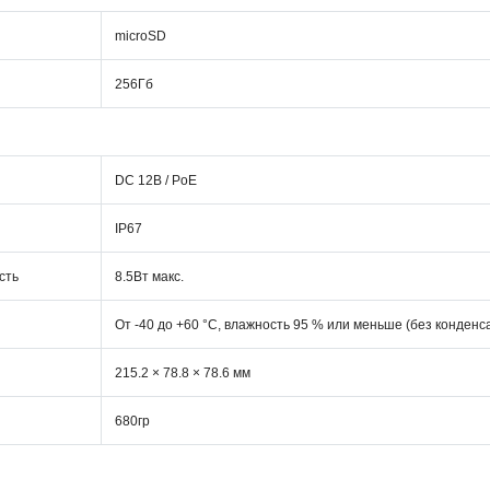
microSD
256Гб
DC 12В / PoE
IP67
сть
8.5Вт макс.
От -40 до +60 °C, влажность 95 % или меньше (без конденс
215.2 × 78.8 × 78.6 мм
680гр