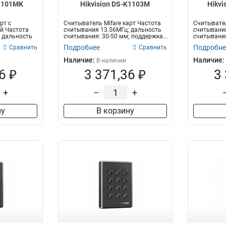
K1101MK
Hikvision DS-K1103M
Hikvi
рт с
Считыватель Mifare карт Частота
Считывател
й Частота
считывания 13.56МГц; дальность
считывания
 дальность
считывания: 30-50 мм; поддержка...
считывания
Подробнее
Подробне
Сравнить
Сравнить
Наличие:
Наличие:
В наличии
6 ₽
3 371,36 ₽
3
+
–
+
ну
В корзину