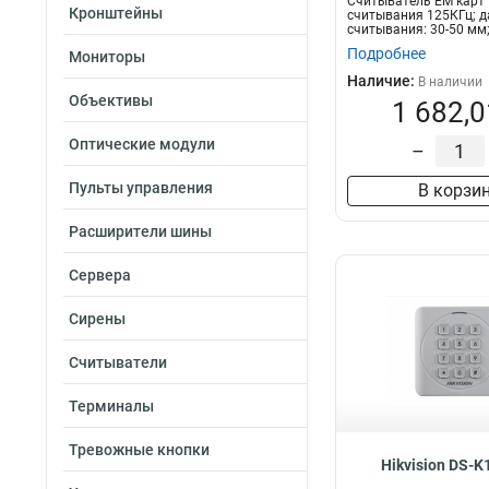
Считыватель EM карт
Кронштейны
115х44х22мм
считывания 125КГц; д
4
считывания: 30-50 мм
190х157х98мм
5
проток...
Подробнее
Мониторы
121х865х14мм
8
Наличие:
В наличии
123х88х21мм
10
Объективы
1 682,0
Оптические модули
–
Пульты управления
В корзи
Расширители шины
Сервера
Сирены
Считыватели
Терминалы
Тревожные кнопки
Hikvision DS-