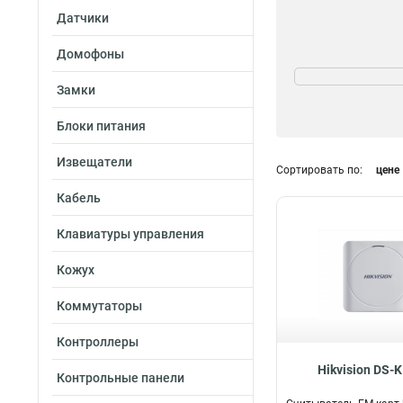
Датчики
Домофоны
Степень защиты
IP64
12
Замки
IP65
26
Блоки питания
Извещатели
Сортировать по:
цене
Размер
Кабель
100х48х35мм
1
Клавиатуры управления
117х675х143мм
856х865х14мм
1
Кожух
62х132х44мм
2
Коммутаторы
118х76х23мм
2
129х76х147мм
2
Контроллеры
132х923х205мм
Hikvision DS-
1159х433х17мм
Контрольные панели
87х87х133мм
4