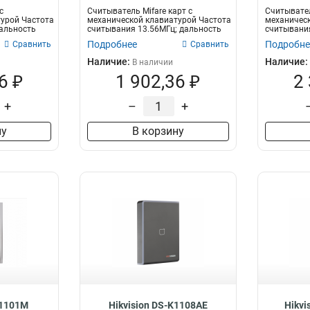
с
Считыватель Mifare карт с
Считывател
урой Частота
механической клавиатурой Частота
механическ
альность
считывания 13.56МГц; дальность
считывания
считы...
считывания:
Подробнее
Подробне
Сравнить
Сравнить
Наличие:
Наличие:
В наличии
6 ₽
1 902,36 ₽
2
+
–
+
ну
В корзину
K1101M
Hikvision DS-K1108AE
Hikvi