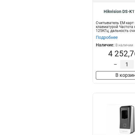
Hikvision DS-K
Считыватель EM карт 
клавиатурой Частота
125КГц; дальность сч
50...
Подробнее
Наличие:
В наличии
4 252,7
–
В корзи