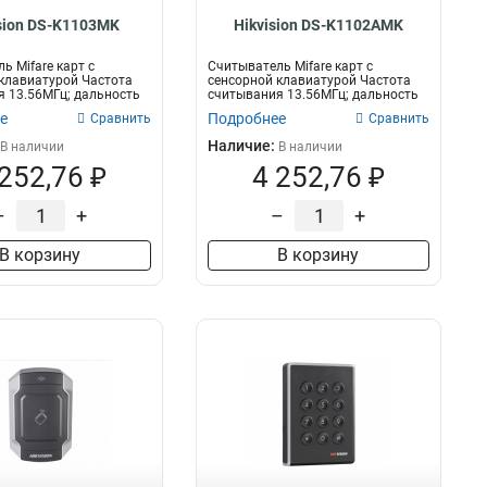
sion DS-K1103MK
Hikvision DS-K1102AMK
ь Mifare карт с
Считыватель Mifare карт с
клавиатурой Частота
сенсорной клавиатурой Частота
 13.56МГц; дальность
считывания 13.56МГц; дальность
считыван...
е
Подробнее
Сравнить
Сравнить
Наличие:
В наличии
В наличии
 252,76 ₽
4 252,76 ₽
–
+
–
+
В корзину
В корзину