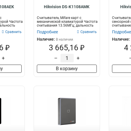
1108AEK
Hikvision DS-K1108AMK
Hikvi
с
Считыватель Mifare карт с
Считывател
урой Частота
механической клавиатурой Частота
сенсорной 
альность
считывания 13.56МГц; дальность
считывания
считы...
считыван...
Подробнее
Подробне
Сравнить
Сравнить
Наличие:
Наличие:
В наличии
6 ₽
3 665,16 ₽
4
+
–
+
ну
В корзину