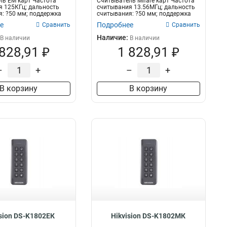
ь EM карт Частота
Считыватель Mifare карт Частота
 125КГц; дальность
считывания 13.56МГц; дальность
: ?50 мм; поддержка
считывания: ?50 мм; поддержка
пр...
е
Подробнее
Сравнить
Сравнить
Наличие:
В наличии
В наличии
 828,91 ₽
1 828,91 ₽
–
+
–
+
В корзину
В корзину
ision DS-K1802EК
Hikvision DS-K1802МК