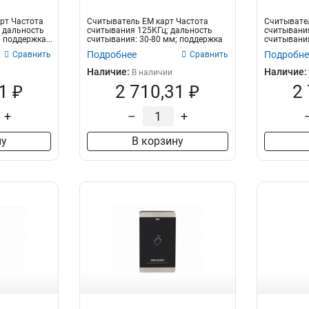
арт Частота
Считыватель EM карт Частота
Считывател
 дальность
считывания 125КГц; дальность
считывания
 поддержка...
считывания: 30-80 мм; поддержка
считывания
проток...
Подробнее
Подробне
Сравнить
Сравнить
Наличие:
Наличие:
В наличии
1 ₽
2 710,31 ₽
2
+
–
+
ну
В корзину