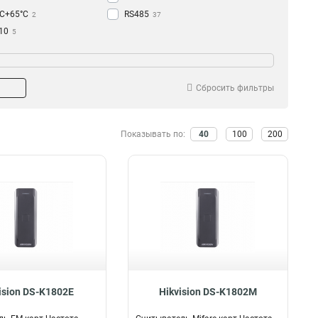
°C+65°C
RS485
2
37
-10
5
°C+40°C
решение
Дальность считывания
5
-40
48
800х600
50-60мм
5
4
°C+70°C
39
30-80мм
10
Сбросить фильтры
30-50мм
14
Показывать по:
40
100
200
ision DS-K1802E
Hikvision DS-K1802M