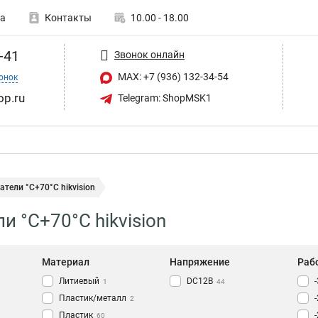
а
Контакты
10.00 - 18.00
-41
Звонок онлайн
MAX: +7 (936) 132-34-54
онок
op.ru
Telegram: ShopMSK1
тели °C+70°C hikvision
и °C+70°C hikvision
Материал
Напряжение
Раб
Литиевый
DC12В
1
44
Пластик/металл
2
Пластик
60