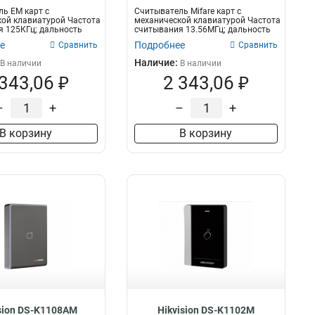
ь EM карт с
Считыватель Mifare карт с
ой клавиатурой Частота
механической клавиатурой Частота
 125КГц; дальность
считывания 13.56МГц; дальность
...
считы...
е
Подробнее
Сравнить
Сравнить
Наличие:
В наличии
В наличии
 343,06 ₽
2 343,06 ₽
–
+
–
+
В корзину
В корзину
sion DS-K1108AM
Hikvision DS-K1102M