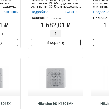
 Частота
Считыватель Mifare карт Частота
Считывател
альность
считывания 13.56МГц; дальность
считывания
; поддержка
считывания: 30-50 мм; поддержка...
считывания
протокол...
Подробнее
Подробне
Сравнить
Сравнить
Наличие:
Наличие:
В наличии
1 ₽
1 682,01 ₽
1
+
–
+
ну
В корзину
K1801EK
Hikvision DS-K1801MK
Hikv