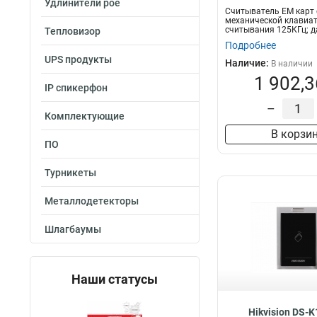
Удлинители poe
Считыватель EM карт 
механической клавиат
считывания 125КГц; д
Тепловизор
считывания:...
Подробнее
UPS продукты
Наличие:
В наличии
1 902,3
IP спикерфон
–
Комплектующие
В корзи
ПО
Турникеты
Металлодетекторы
Шлагбаумы
Наши статусы
Hikvision DS-