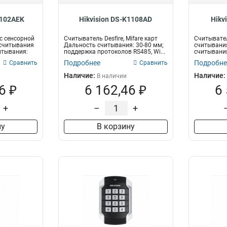
1102AEK
Hikvision DS-K1108AD
Hikv
с сенсорной
Считыватель Desfire, Mifare карт
Считывател
 считывания
Дальность считывания: 30-80 мм;
считывания
итывания:
поддержка протоколов RS485, Wi...
считывания
Подробнее
Подробне
Сравнить
Сравнить
Наличие:
Наличие:
В наличии
6 ₽
6 162,46 ₽
6
+
–
+
ну
В корзину