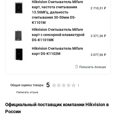
Hikvision Считыватель Mifare
карт, частота считывания
2 710,31 ₽
13.56МГц, дальность
считывания 30-50мм DS-
K1101M
Hikvision Считыватель Mifare
карт с сенсорной клавиатурой
3 371,36 ₽
DS-K1101MK
Hikvision Считыватель Mifare
карт DS-K1102M
3 077,56 ₽
Показать больше
5
Общая оценка товара:
1
Написать отзыв
Официальный поставщик компании
Hikvision
в
России