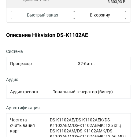
3 303,93 ₽
Быстрый заказ
В корзину
Описание Hikvision DS-K1102AE
Система
Процессор
32-битн.
Аудио
Аудиотревога
Тональный генератор (бипер)
Аутентификация
Частота
DS-K1102AE/DS-K1102AEK/DS-
считывания
K1102AEM/DS-K1102AEMK: 125 кГц
карт
DS-K1102AM/DS-K1102AMK/DS-
K1102AEM/DS-K1102AEMK: 13.56 МГц