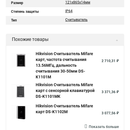
121х865х14мм
Размер
IP64
Степень защиты
Считыватель
Тип
Похожие товары
Hikvision Считыватель Mifare
карт, частота считывания
2 710,31 ₽
13.56МГц, дальность
считывания 30-50мм DS-
K1101M
Hikvision Считыватель Mifare
карт с сенсорной клавиатурой
3 371,36 ₽
DS-K1101MK
Hikvision Считыватель Mifare
карт DS-K1102M
3 077,56 ₽
Показать больше