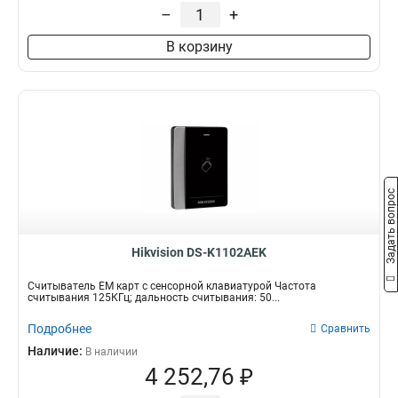
–
+
100х48х35мм
1
117х675х143мм
1
В корзину
856х865х14мм
1
62х132х44мм
2
118х76х23мм
2
129х76х147мм
2
132х923х205мм
2
1159х433х17мм
4
87х87х133мм
4
Задать вопрос
115х44х22мм
4
190х157х98мм
5
121х865х14мм
8
Hikvision DS-K1102AEK
123х88х21мм
10
Считыватель EM карт с сенсорной клавиатурой Частота
считывания 125КГц; дальность считывания: 50...
Подробнее
Сравнить
Наличие:
В наличии
4 252,76 ₽