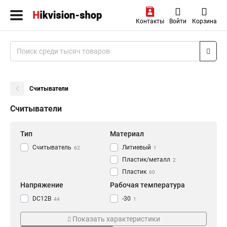
Контакты
Войти
Корзина
Считыватели
Считыватели
Тип
Материал
Считыватель
Литиевый
62
1
Пластик/металл
2
Пластик
60
Напряжение
Рабочая температура
DC12В
-30
44
1
-20
7
Показать характеристики
-25
1