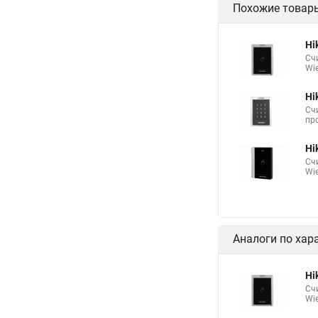
Похожие товар
Hi
Сч
Wie
Hi
Сч
про
Hi
Сч
Wie
Аналоги по хар
Hi
Сч
Wie