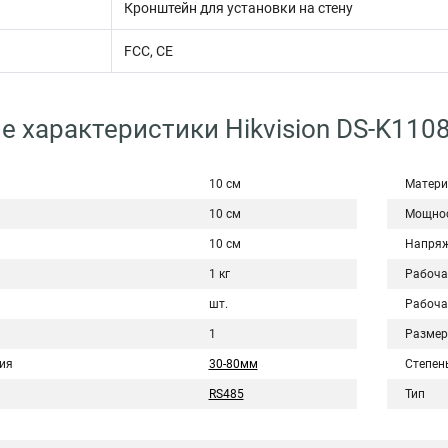
Кронштейн для установки на стену
FCC, CE
е характеристики Hikvision DS-K110
10 см
Матери
10 см
Мощно
10 см
Напряж
1 кг
Рабоча
шт.
Рабоча
1
Размер
ия
30-80мм
Степен
RS485
Тип