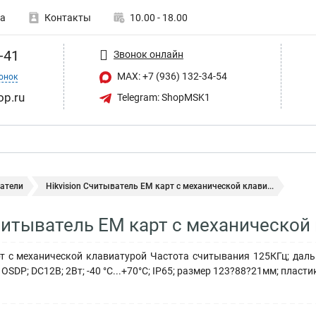
а
Контакты
10.00 - 18.00
-41
Звонок онлайн
MAX: +7 (936) 132-34-54
онок
op.ru
Telegram: ShopMSK1
атели
Hikvision Считыватель EM карт с механической клави...
Считыватель EM карт с механической
т с механической клавиатурой Частота считывания 125КГц; даль
OSDP; DC12В; 2Вт; -40 °C...+70°C; IP65; размер 123?88?21мм; пласти