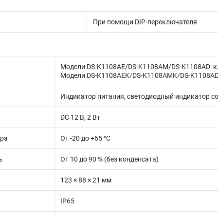
При помощи DIP-переключателя
Модели DS-K1108AE/DS-K1108AM/DS-K1108AD: кл
Модели DS-K1108AEK/DS-K1108AMK/DS-K1108ADK
Индикатор питания, светодиодный индикатор с
DC 12 В, 2 Вт
ура
От -20 до +65 °C
ь
От 10 до 90 % (без конденсата)
123 × 88 × 21 мм
IP65