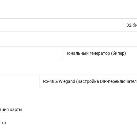
32-б
Тональный генератор (бипер)
RS-485/Wiegand (настройка DIP-переключател
ания карты
тот