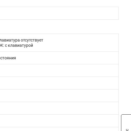
авиатура отсутствует
: с клавиатурой
остояния