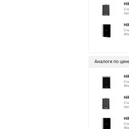
Hi
Сч
про
Hi
Сч
Wie
Аналоги по цен
Hi
Сч
Wie
Hi
Сч
про
Hi
Сч
Wie