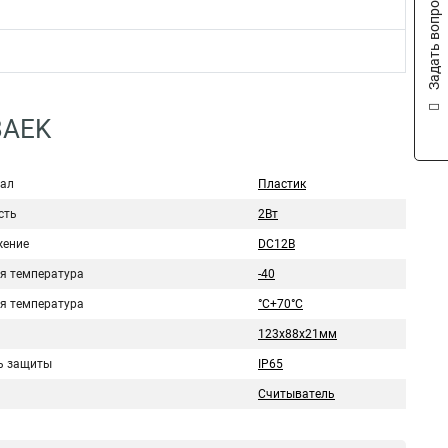
Задать вопрос
8AEK
ал
Пластик
сть
2Вт
ение
DC12В
я температура
-40
я температура
°C+70°C
123х88х21мм
ь защиты
IP65
Считыватель