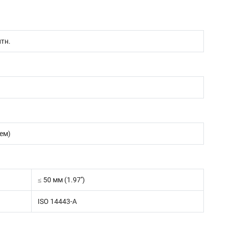
итн.
ем)
≤ 50 мм (1.97'')
ISO 14443-A