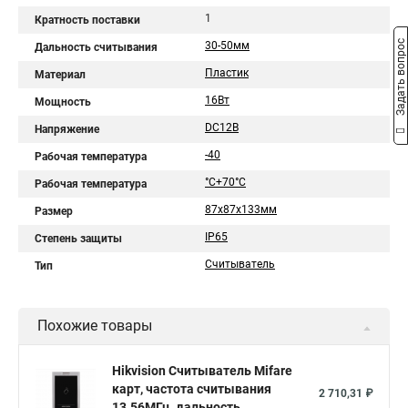
1
Кратность поставки
Задать вопрос
30-50мм
Дальность считывания
Пластик
Материал
16Вт
Мощность
DC12В
Напряжение
-40
Рабочая температура
°C+70°C
Рабочая температура
87х87х133мм
Размер
IP65
Степень защиты
Считыватель
Тип
Похожие товары
Hikvision Считыватель Mifare
карт, частота считывания
2 710,31 ₽
13.56МГц, дальность