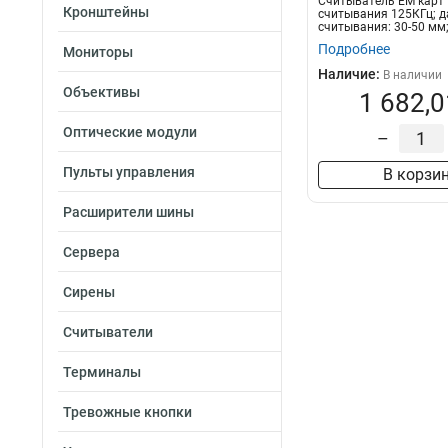
Считыватель EM карт
Кронштейны
115х44х22мм
считывания 125КГц; д
4
считывания: 30-50 мм
190х157х98мм
5
проток...
Подробнее
Мониторы
121х865х14мм
8
Наличие:
В наличии
123х88х21мм
10
Объективы
1 682,0
Оптические модули
–
Пульты управления
В корзи
Расширители шины
Сервера
Сирены
Считыватели
Терминалы
Тревожные кнопки