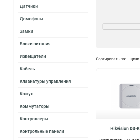
Датчики
Домофоны
Степень защиты
IP64
12
Замки
IP65
26
Блоки питания
Извещатели
Сортировать по:
цене
Размер
Кабель
100х48х35мм
1
Клавиатуры управления
117х675х143мм
856х865х14мм
1
Кожух
62х132х44мм
2
Коммутаторы
118х76х23мм
2
129х76х147мм
2
Контроллеры
132х923х205мм
Hikvision DS-
1159х433х17мм
Контрольные панели
87х87х133мм
4