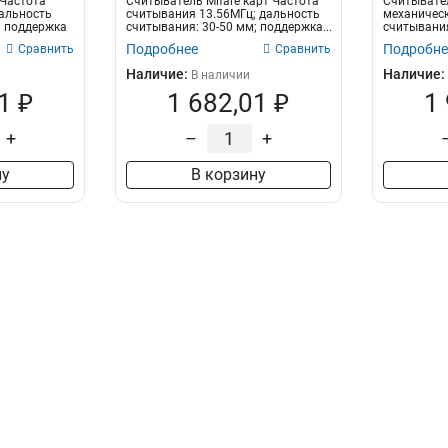
 Частота
Считыватель Mifare карт Частота
Считывател
альность
считывания 13.56МГц; дальность
механическ
; поддержка
считывания: 30-50 мм; поддержка...
считывания
считывания:
Подробнее
Подробне
Сравнить
Сравнить
Наличие:
Наличие:
В наличии
1 ₽
1 682,01 ₽
1
+
–
+
ну
В корзину