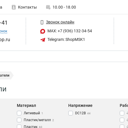
а
Контакты
10.00 - 18.00
-41
Звонок онлайн
MAX: +7 (936) 132-34-54
онок
op.ru
Telegram: ShopMSK1
атели
ли
Материал
Напряжение
Раб
Литиевый
DC12В
1
44
Пластик/металл
2
Пластик
60