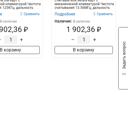
ь EM карт с
Считыватель Mifare карт с
ой клавиатурой Частота
механической клавиатурой Частота
 125КГц; дальность
считывания 13.56МГц; дальность
...
считы...
е
Подробнее
Сравнить
Сравнить
Наличие:
В наличии
В наличии
 902,36 ₽
1 902,36 ₽
–
+
–
+
Задать вопрос
В корзину
В корзину