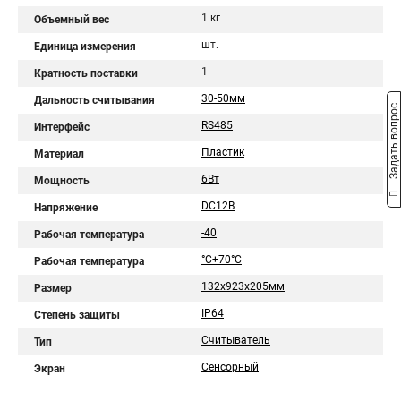
1 кг
Объемный вес
шт.
Единица измерения
1
Кратность поставки
30-50мм
Дальность считывания
Задать вопрос
RS485
Интерфейс
Пластик
Материал
6Вт
Мощность
DC12В
Напряжение
-40
Рабочая температура
°C+70°C
Рабочая температура
132х923х205мм
Размер
IP64
Степень защиты
Считыватель
Тип
Сенсорный
Экран