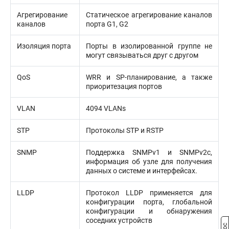
Агрегирование
Статическое агрегирование каналов
каналов
порта G1, G2
Изоляция порта
Порты в изолированной группе не
могут связываться друг с другом
QoS
WRR и SP-планирование, а также
приоритезация портов
VLAN
4094 VLANs
STP
Протоколы STP и RSTP
SNMP
Поддержка SNMPv1 и SNMPv2c,
информация об узле для получения
данных о системе и интерфейсах.
LLDP
Протокол LLDP применяется для
конфигурации порта, глобальной
конфигурации и обнаружения
соседних устройств