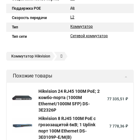
да
Поддержка POE
L2
Скорость передачи
Коммутатор
Тип
Сетевой коммутатор
Тип сети
Коммутатор Нikvision
Сетевой коммутатор на 8 портов
Коммутатор патч панель
Похожие товары
Коммутатор l2 с 24 портами 10
Подключение сети по коммутатору
19 коммутатор
Hikvision 24 RJ45 100M PoE; 2
комбо-порта (1000М
Коммутатор что такое
D link коммутатор на 48 портов
77 335,51 ₽
Ethernet/1000M SFP) DS-
Коммутатор атс это
Что такое уровни коммутаторов
3E2326P
Коммутатор принцип работы коммутатора
Hikvision 8 RJ45 100M PoE с
грозозащитой 6кВ; 1 Uplink
7 778,36 ₽
Hp коммутатор 24 портов
Коммутатор mes2424p
порт 100М Ethernet DS-
3E0109P-E/M(B)
Что такое интерфейс коммутатора