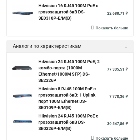
Hikvision 16 RJ45 100M PoE с
Настройка коммутаторы cisco
Купим коммутаторы
грозозащитой 6кВ DS-
22 688,71 ₽
3E0318P-E/M(B)
Коммутатор на 8 портов с poe
Пример коммутатора
Показать больше
Аналоги по характеристикам
Hikvision 24 RJ45 100M PoE; 2
комбо-порта (1000М
77 335,51 ₽
Ethernet/1000M SFP) DS-
3E2326P
Hikvision 8 RJ45 100M PoE с
грозозащитой 6кВ; 1 Uplink
7 778,36 ₽
порт 100М Ethernet DS-
3E0109P-E/M(B)
Hikvision 24 RJ45 100M PoE с
грозозащитой 6кВ DS-
30 547,86 ₽
3E0326P-E/M(B)
Показать больше