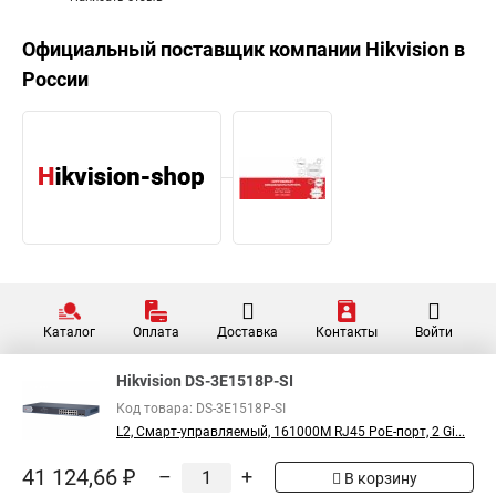
Официальный поставщик компании
Hikvision
в
России
Каталог
Оплата
Доставка
Контакты
Войти
Hikvision DS-3E1518P-SI
Код товара: DS-3E1518P-SI
L2, Смарт-управляемый, 161000M RJ45 PoE-порт, 2 Gi...
41 124,66 ₽
–
+
В корзину