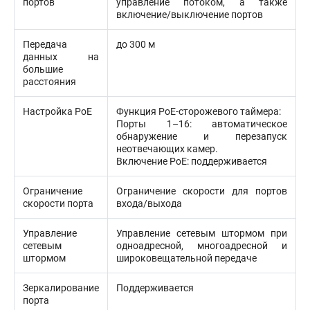
портов
управление потоком, а также
включение/выключение портов
Передача
до 300 м
данных на
большие
расстояния
Настройка PoE
Функция PoE-сторожевого таймера:
Порты 1–16: автоматическое
обнаружение и перезапуск
неотвечающих камер.
Включение PoE: поддерживается
Ограничение
Ограничение скорости для портов
скорости порта
входа/выхода
Управление
Управление сетевым штормом при
сетевым
одноадресной, многоадресной и
штормом
широковещательной передаче
Зеркалирование
Поддерживается
порта