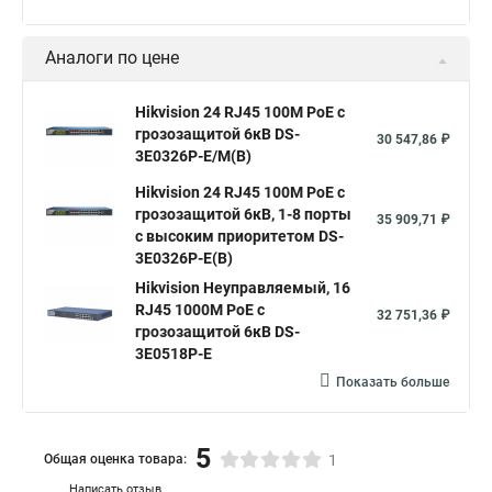
Аналоги по цене
Hikvision 24 RJ45 100M PoE с
грозозащитой 6кВ DS-
30 547,86 ₽
3E0326P-E/M(B)
Hikvision 24 RJ45 100M PoE с
грозозащитой 6кВ, 1-8 порты
35 909,71 ₽
с высоким приоритетом DS-
3E0326P-E(B)
Hikvision Неуправляемый, 16
RJ45 1000M PoE с
32 751,36 ₽
грозозащитой 6кВ DS-
3E0518P-E
Показать больше
5
Общая оценка товара:
1
Написать отзыв