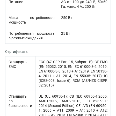
Питание
AC от 100 до 240 В, 50/60
Гц, макс. 4 A., 250 Вт
Макс. потребляемая
250 Вт
мощность
Потребляемая мощность
25 Вт
в режиме ожидания
Сертификаты
Стандарты
FCC (47 CFR Part 15, Subpart B); CE-EMC
EMC
(EN 55032: 2015, EN IEC 61000-3-2: 2019,
EN 61000-3-3: 2013 + A1: 2019, EN 50130-
4: 2011 + A1: 2014, EN 55035: 2017); IC
(ICES-003: Issue 6); RCM (AS/NZS CISPR
32: 2015)
Стандарты
UL (UL 60950-1); CB (IEC 60950-1:2005,
по
AMD1:2009, AMD2:2013, IEC 62368-1:
безопасности
2014 (Second Edition); CE-LVD (EN 60950-
1: 2006 + A11: 2009 + A1: 2010 + A12:
2011 + A2: 2013, EN 62368-1: 2014 + A11: