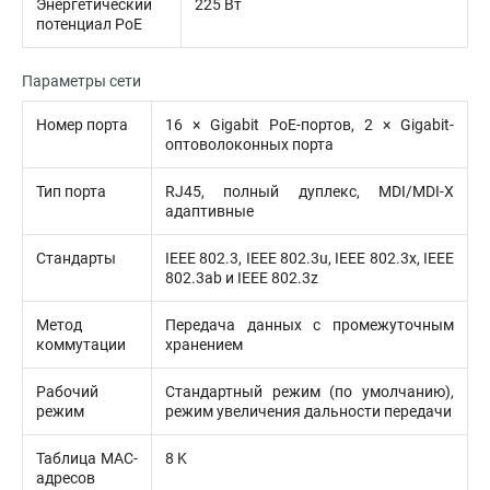
Энергетический
225 Вт
потенциал PoE
Параметры сети
Номер порта
16 × Gigabit PoE-портов, 2 × Gigabit-
оптоволоконных порта
Тип порта
RJ45, полный дуплекс, MDI/MDI-X
адаптивные
Стандарты
IEEE 802.3, IEEE 802.3u, IEEE 802.3x, IEEE
802.3ab и IEEE 802.3z
Метод
Передача данных с промежуточным
коммутации
хранением
Рабочий
Стандартный режим (по умолчанию),
режим
режим увеличения дальности передачи
Таблица MAC-
8 K
адресов