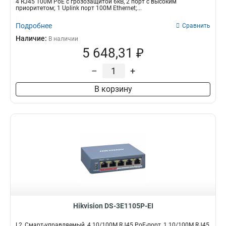
4 RJ45 100M PoE с грозозащитой 6кВ, 2 порт с высоким
приоритетом; 1 Uplink порт 100М Ethernet;...
Подробнее
Сравнить
Наличие:
В наличии
5 648,31 ₽
–
+
В корзину
Hikvision DS-3E1105P-EI
L2, Смарт-управляемый, 4 10/100M RJ45 PoE-порт, 1 10/100M RJ45