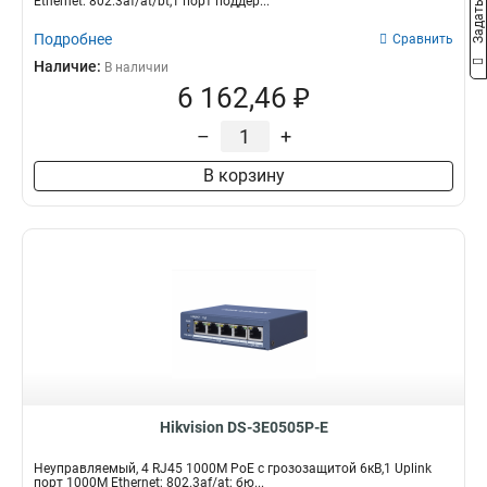
Ethernet: 802.3af/at/bt,1 порт поддер...
Подробнее
Сравнить
Наличие:
В наличии
6 162,46 ₽
–
+
В корзину
Hikvision DS-3E0505P-E
Неуправляемый, 4 RJ45 1000M PoE с грозозащитой 6кВ,1 Uplink
порт 1000М Ethernet; 802.3af/at; бю...