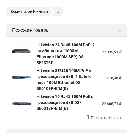
Коммутатор Нikvision
Сетевой коммутатор на 8 портов
Коммутатор патч панель
Похожие товары
Коммутатор l2 с 24 портами 10
Подключение сети по коммутатору
19 коммутатор
Hikvision 24 RJ45 100M PoE; 2
комбо-порта (1000М
Коммутатор что такое
D link коммутатор на 48 портов
77 335,51 ₽
Ethernet/1000M SFP) DS-
Коммутатор атс это
Что такое уровни коммутаторов
3E2326P
Коммутатор принцип работы коммутатора
Hikvision 8 RJ45 100M PoE с
грозозащитой 6кВ; 1 Uplink
7 778,36 ₽
Hp коммутатор 24 портов
Коммутатор mes2424p
порт 100М Ethernet DS-
3E0109P-E/M(B)
Что такое интерфейс коммутатора
Hikvision 16 RJ45 100M PoE с
Настройка коммутаторы cisco
Купим коммутаторы
грозозащитой 6кВ DS-
22 688,71 ₽
3E0318P-E/M(B)
Коммутатор на 8 портов с poe
Пример коммутатора
Показать больше