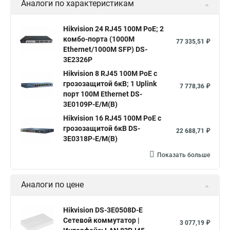
Аналоги по характеристикам
Hikvision 24 RJ45 100M PoE; 2
комбо-порта (1000М
77 335,51 ₽
Ethernet/1000M SFP) DS-
3E2326P
Hikvision 8 RJ45 100M PoE с
грозозащитой 6кВ; 1 Uplink
7 778,36 ₽
порт 100М Ethernet DS-
3E0109P-E/M(B)
Hikvision 16 RJ45 100M PoE с
грозозащитой 6кВ DS-
22 688,71 ₽
3E0318P-E/M(B)
Показать больше
Аналоги по цене
Hikvision DS-3E0508D-E
Сетевой коммутатор |
3 077,19 ₽