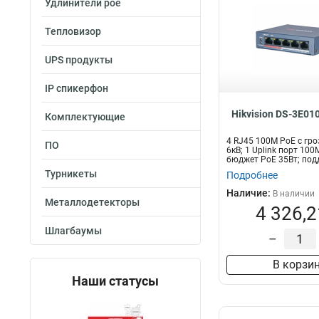
Удлинители poe
Тепловизор
UPS продукты
IP спикерфон
Hikvision DS-3E01
Комплектующие
4 RJ45 100M PoE с гр
ПО
6кВ; 1 Uplink порт 100М
бюджет PoE 35Вт; под
Турникеты
Подробнее
Наличие:
В наличии
Металлодетекторы
4 326,2
Шлагбаумы
–
В корзи
Наши статусы