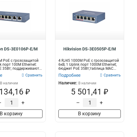
ion DS-3E0106P-E/M
Hikvision DS-3E0505P-E/M
M PoE с грозозащитой
4 RJ45 1000M PoE с грозозащитой
nk порт 100М Ethernet:
6кВ, 1 Uplink порт 1000М Ethernet;
 35Вт; поддерживают...
бюджет PoE 35Вт;таблица MAC...
е
Подробнее
Сравнить
Сравнить
Наличие:
В наличии
В наличии
 134,16 ₽
5 501,41 ₽
–
+
–
+
В корзину
В корзину