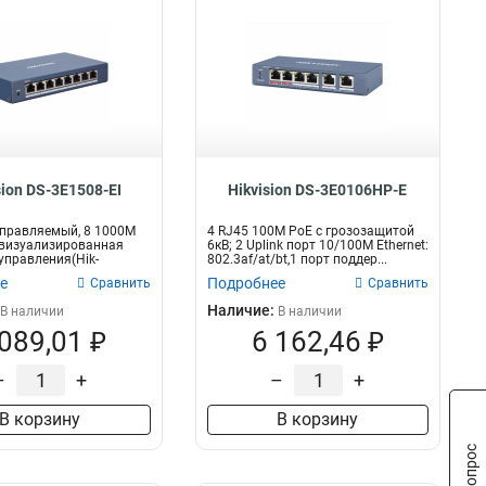
sion DS-3E1508-EI
Hikvision DS-3E0106HP-E
управляемый, 8 1000M
4 RJ45 100M PoE с грозозащитой
 визуализированная
6кВ; 2 Uplink порт 10/100M Ethernet:
управления(Hik-
802.3af/at/bt,1 порт поддер...
е
Подробнее
Сравнить
Сравнить
Наличие:
В наличии
В наличии
 089,01 ₽
6 162,46 ₽
–
+
–
+
В корзину
В корзину