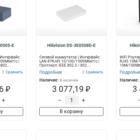
E0505-E
Hikvision DS-3E0508D-E
Hikv
 Интерфейс:
Сетевой коммутатор | Интерфейс:
WiFi Роуте
000Мбит/с |
LAN 8?RJ45 10/100/1'000Мбит/с |
RJ45 10M/1
802....
Протокол: IEEE 802.3 / 802....
10M/100Mbp
IEEE8...
Подробнее
Подробне
Сравнить
Сравнить
Наличие:
Наличие:
В наличии
6 ₽
3 077,19 ₽
3
+
–
+
ну
В корзину