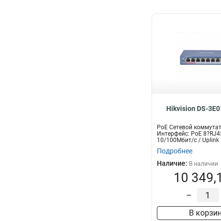
Hikvision DS-3E
PoE Сетевой коммутат
Интерфейс: PoE 8?RJ4
10/100Мбит/с / Uplink
10/100Мбит/с | Прот...
Подробнее
Наличие:
В наличии
10 349,
–
В корзи