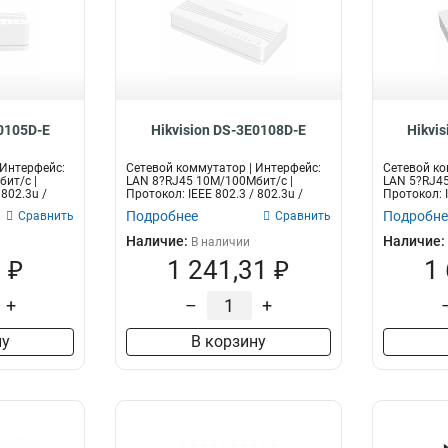
E0105D-E
Hikvision DS-3E0108D-E
Hikvi
 Интерфейс:
Сетевой коммутатор | Интерфейс:
Сетевой ко
ит/с |
LAN 8?RJ45 10M/100Мбит/с |
LAN 5?RJ45
 802.3u /
Протокол: IEEE 802.3 / 802.3u /
Протокол: I
802....
Подробнее
Подробне
Сравнить
Сравнить
Наличие:
Наличие:
В наличии
 ₽
1 241,31 ₽
1
+
–
+
ну
В корзину