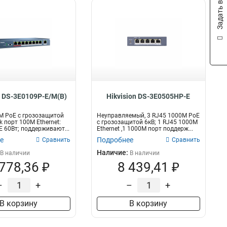
Задать вопрос
n DS-3E0109P-E/M(B)
Hikvision DS-3E0505HP-E
M PoE с грозозащитой
Неуправляемый, 3 RJ45 1000M PoE
nk порт 100М Ethernet:
с грозозащитой 6кВ; 1 RJ45 1000M
 60Вт; поддерживают...
Ethernet ,1 1000M порт поддерж...
е
Подробнее
Сравнить
Сравнить
Наличие:
В наличии
В наличии
 778,36 ₽
8 439,41 ₽
–
+
–
+
В корзину
В корзину