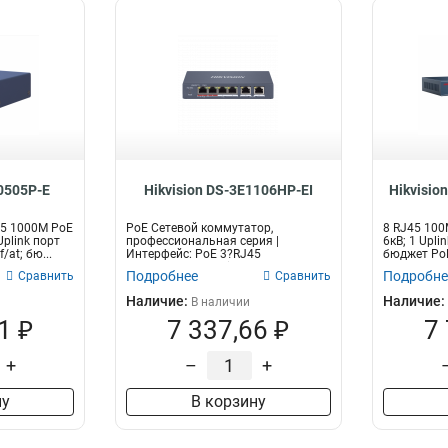
E0505P-E
Hikvision DS-3E1106HP-EI
Hikvisio
45 1000M PoE
PoE Сетевой коммутатор,
8 RJ45 100
Uplink порт
профессиональная серия |
6кВ; 1 Upli
/at; бю...
Интерфейс: PoE 3?RJ45
бюджет PoE
10/100Мбит/с / Hi-PoE 1?...
Подробнее
Подробне
Сравнить
Сравнить
Наличие:
Наличие:
В наличии
1 ₽
7 337,66 ₽
7
+
–
+
ну
В корзину