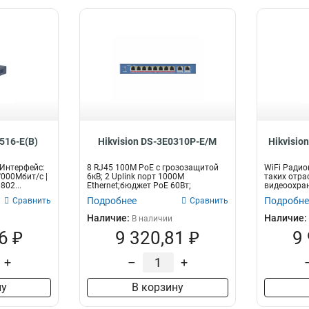
516-E(B)
Hikvision DS-3E0310P-E/M
Hikvisio
 Интерфейс:
8 RJ45 100M PoE с грозозащитой
WiFi Радио
'000Мбит/с |
6кВ; 2 Uplink порт 1000М
таких отра
802...
Ethernet;бюджет PoE 60Вт;
видеоохрана
поддерживают...
Подробнее
Подробне
Сравнить
Сравнить
Наличие:
Наличие:
В наличии
6 ₽
9 320,81 ₽
9
+
–
+
ну
В корзину