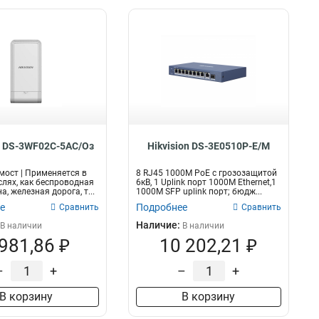
n DS-3WF02C-5AC/Oз
Hikvision DS-3E0510P-E/M
мост | Применяется в
8 RJ45 1000M PoE с грозозащитой
слях, как беспроводная
6кВ, 1 Uplink порт 1000М Ethernet,1
, железная дорога, т...
1000М SFP uplink порт; бюдж...
е
Подробнее
Сравнить
Сравнить
Наличие:
В наличии
В наличии
 981,86 ₽
10 202,21 ₽
–
+
–
+
В корзину
В корзину