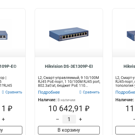
0109P-E©
Hikvision DS-3E1309P-EI
Hikvi
ор |
L2, Смарт-управляемый, 9 10/100M
L2, Смарт-
5
RJ45 PoE-порт, 1 10/100M RJ45 port,
RJ45-порт,
 1?RJ45
802.3af/at, бюджет PoE 110...
топология 
Central/i...
Подробнее
Подробне
Сравнить
Сравнить
Наличие:
Наличие:
В наличии
11 ₽
10 642,91 ₽
11
+
–
+
ну
В корзину