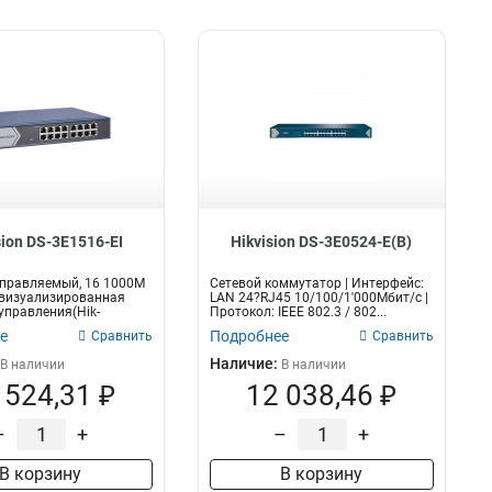
sion DS-3E1516-EI
Hikvision DS-3E0524-E(B)
управляемый, 16 1000M
Сетевой коммутатор | Интерфейс:
 визуализированная
LAN 24?RJ45 10/100/1'000Мбит/с |
управления(Hik-
Протокол: IEEE 802.3 / 802...
е
Подробнее
Сравнить
Сравнить
Наличие:
В наличии
В наличии
 524,31 ₽
12 038,46 ₽
–
+
–
+
В корзину
В корзину