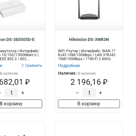
sion DS-3E0505D-E
Hikvision DS-3WR3N
ммутатор | Интерфейс:
WiFi Роутер | Интерфейс: WAN 1?
 10/100/1'000Мбит/с |
RJ45 10M/100Mbps / LAN 3?RJ45
EEE 802.3 / 802....
10M/100Mbps / 1?Wi-Fi 2.4GHz
IEEE8...
е
Подробнее
Сравнить
Наличие:
В наличии
В наличии
 682,01 ₽
2 196,16 ₽
–
+
–
+
В корзину
В корзину