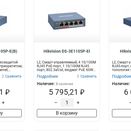
105P-E(B)
Hikvision DS-3E1105P-EI
Hikvi
озозащитой
L2, Смарт-управляемый, 4 10/100M
L2, Смарт-
 приоритетом;
RJ45 PoE-порт, 1 10/100M RJ45
RJ45-порт,
rnet;...
порт, 802.3af/at, бюджет PoE 60W...
топология 
Central/iV...
Подробнее
Подробне
Сравнить
Сравнить
Наличие:
Наличие:
В наличии
1 ₽
5 795,21 ₽
6
+
–
+
ну
В корзину