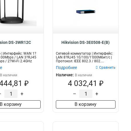
ision DS-3WR12C
Hikvision DS-3E0508-E(B)
р | Интерфейс: WAN 1?
Сетевой коммутатор | Интерфейс:
00Mbps / LAN 3?RJ45
LAN 8?RJ45 10/100/1'000Мбит/с |
s / 2?Wi-Fi 2.4GHz
Протокол: IEEE 802.3 / 802....
е
Подробнее
Сравнить
Наличие:
В наличии
В наличии
 444,81 ₽
4 032,41 ₽
–
+
–
+
В корзину
В корзину