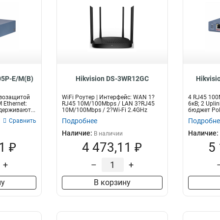
05P-E/M(B)
Hikvision DS-3WR12GC
Hikvis
озозащитой
WiFi Роутер | Интерфейс: WAN 1?
4 RJ45 100
 Ethernet:
RJ45 10M/100Mbps / LAN 3?RJ45
6кВ; 2 Upli
держивают...
10M/100Mbps / 2?Wi-Fi 2.4GHz
бюджет PoE
IEEE8...
Подробнее
Подробне
Сравнить
Наличие:
Наличие:
В наличии
1 ₽
4 473,11 ₽
5
+
–
+
ну
В корзину