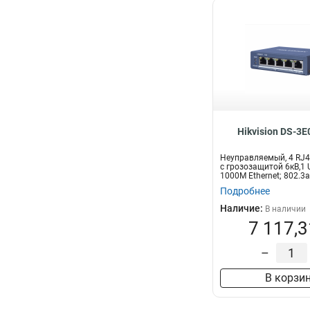
Hikvision DS-3
Неуправляемый, 4 RJ
с грозозащитой 6кВ,1 
1000М Ethernet; 802.3af
Подробнее
Наличие:
В наличии
7 117,3
–
В корзи