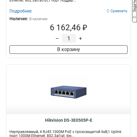
Ethernet: 802.3af/at/bt,1 порт поддер...
Подробнее
Сравнить
Наличие:
В наличии
6 162,46 ₽
–
+
В корзину
Hikvision DS-3E0505P-E
Неуправляемый, 4 RJ45 1000M PoE с грозозащитой 6кВ,1 Uplink
порт 1000М Ethernet; 802.3af/at; бю...