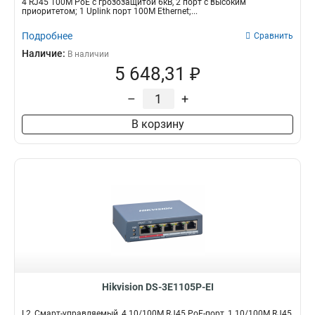
4 RJ45 100M PoE с грозозащитой 6кВ, 2 порт с высоким
приоритетом; 1 Uplink порт 100М Ethernet;...
Подробнее
Сравнить
Наличие:
В наличии
5 648,31 ₽
–
+
В корзину
Hikvision DS-3E1105P-EI
L2, Смарт-управляемый, 4 10/100M RJ45 PoE-порт, 1 10/100M RJ45