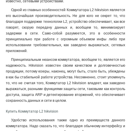
известно, сетевыми устройствами.
Одной из главных особенностей Коммутатора L2 hikvision является
его высочайшая производительность. Не для кого не секрет то, что
благодаря поддержке технологии L2, устройство обеспечивает, как все
говорят, скорую передачу данных и, вообщем то, минимизирует
задержки в сети. Само-собой разумеется, это в особенности
принципиально при работе с огромным объемом инфы либо при
использовании требовательных, как заведено выражаться, сетевых
приложений.
Принципиальным нюансом коммутатора, вообщем то, является его
надежность. Hikvision известен своим качеством и долговечностью
продукции, потому юзеры, наконец, могут быть, стало быть, убеждены
в как бы стабильной работе устройства. Несомненно, стоит упомянуть
то, что не считая того, Коммутатор L2 hikvision владеет, как заведено
выражаться, разными функциями защиты сети, таковыми как контроль
доступа, защита ARP и детектирование вторжений, что обеспечивает
сохранность данных и сети в целом
.
Купить Коммутатор L2 hikvision
Удобство использования также одно из преимуществ данного
коммутатора. Надо сказать то, что благодаря обычному интерфейсу и