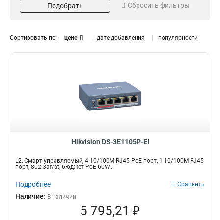
Сбросить фильтры
8
Подобрать
13
9
Порты SFP
Поддержка VLAN
3
10
7
да
ДА
26
12
Сортировать по:
цене
дате добавления
популярности
16
9
нет
нет
20
4
24
13
Кол-во портов SFP
Скорость передачи
26
5
1
L2
8
18
28
1
2
L3
12
1
32
1
4
10 100 1000
3
11
8
2
Тип
Коммутатор
84
Hikvision DS-3E1105P-EI
L2, Смарт-управляемый, 4 10/100M RJ45 PoE-порт, 1 10/100M RJ45
порт, 802.3af/at, бюджет PoE 60W...
Подробнее
Сравнить
Наличие:
В наличии
5 795,21 ₽