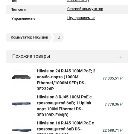
Коммутатор
Тип
Сетевой коммутатор
Тип сети
Неуправляемые
Управляемые
Коммутатор Нikvision
Сетевой коммутатор на 8 портов
Коммутатор патч панель
Похожие товары
Коммутатор l2 с 24 портами 10
Подключение сети по коммутатору
19 коммутатор
Hikvision 24 RJ45 100M PoE; 2
комбо-порта (1000М
Коммутатор что такое
D link коммутатор на 48 портов
77 335,51 ₽
Ethernet/1000M SFP) DS-
Коммутатор атс это
Что такое уровни коммутаторов
3E2326P
Коммутатор принцип работы коммутатора
Hikvision 8 RJ45 100M PoE с
грозозащитой 6кВ; 1 Uplink
7 778,36 ₽
Hp коммутатор 24 портов
Коммутатор mes2424p
порт 100М Ethernet DS-
3E0109P-E/M(B)
Что такое интерфейс коммутатора
Hikvision 16 RJ45 100M PoE с
Настройка коммутаторы cisco
Купим коммутаторы
грозозащитой 6кВ DS-
22 688,71 ₽