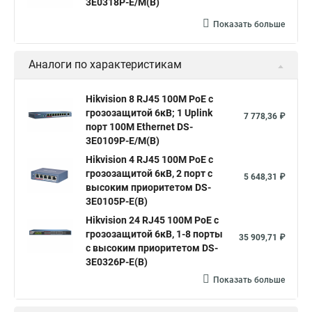
3E0318P-E/M(B)
Коммутатор на 8 портов с poe
Пример коммутатора
Показать больше
Аналоги по характеристикам
Hikvision 8 RJ45 100M PoE с
грозозащитой 6кВ; 1 Uplink
7 778,36 ₽
порт 100М Ethernet DS-
3E0109P-E/M(B)
Hikvision 4 RJ45 100M PoE с
грозозащитой 6кВ, 2 порт с
5 648,31 ₽
высоким приоритетом DS-
3E0105P-E(B)
Hikvision 24 RJ45 100M PoE с
грозозащитой 6кВ, 1-8 порты
35 909,71 ₽
с высоким приоритетом DS-
3E0326P-E(B)
Показать больше