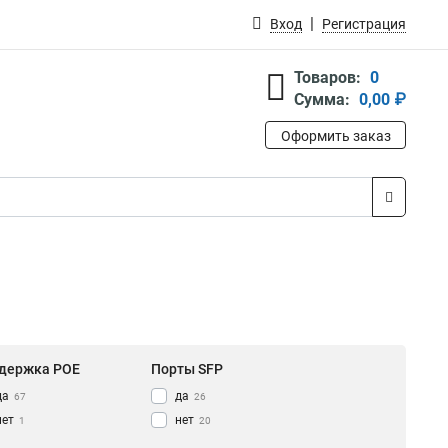
Вход
Регистрация
Товаров:
0
Сумма:
0,00 ₽
Оформить заказ
держка POE
Порты SFP
да
да
67
26
нет
нет
1
20