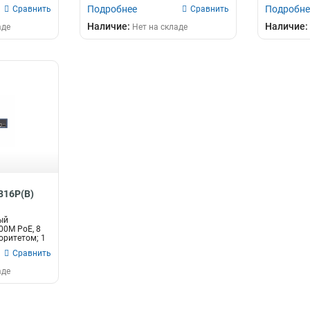
Подробнее
Подробне
Сравнить
Сравнить
Наличие:
Наличие:
аде
Нет на складе
1816P(B)
ый
00M PoE, 8
оритетом; 1
Сравнить
аде