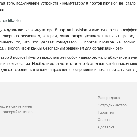
тая того, подключение устройств к коммутатору 8 портов hikvision не, стал
гий
.
тов hikvision
видуальностью коммутатора 8 портов hikvision является его энергоэффекти
 энергопотреблением, которая, мягко говоря, дозволяет понизить расход 
омянуть то, что это делает коммутатор 8 портов hikvision не только
а и экологически как бы безопасным решением для организации сети.
татор 8 портов hikvision представляет собой надежное, малогабаритное и э
 в использовании. Необходимо отметить то, что благодаря как бы высочайш
для сотворения, как многие выражаются, современной локальной сети как в д
Распродажа
Сотрудничество
рах на сайте имеет
 проверяйте товар
Гарантия
Оплата
Доставка