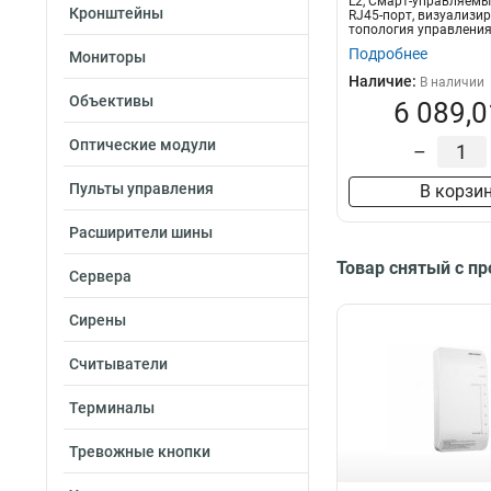
L2, Смарт-управляемы
Кронштейны
RJ45-порт, визуализи
топология управления
Central/iV...
Подробнее
Мониторы
Наличие:
В наличии
Объективы
6 089,0
Оптические модули
–
Пульты управления
В корзи
Расширители шины
Товар снятый с п
Сервера
Сирены
Считыватели
Терминалы
Тревожные кнопки