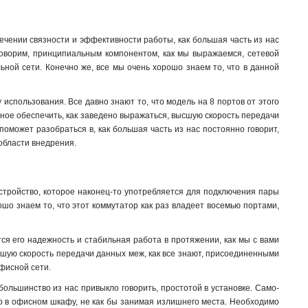
ечении связности и эффективности работы, как большая часть из нас
о говорим, принципиальным компонентом, как мы выражаемся, сетевой
ьной сети. Конечно же, все мы очень хорошо знаем то, что в данной
использования. Все давно знают то, что модель на 8 портов от этого
бное обеспечить, как заведено выражаться, высшую скорость передачи
оможет разобраться в, как большая часть из нас постоянно говорит,
 области внедрения.
 устройство, которое наконец-то употребляется для подключения пары
рошо знаем то, что этот коммутатор как раз владеет восемью портами,
тся его надежность и стабильная работа в протяжении, как мы с вами
ысшую скорость передачи данных меж, как все знают, присоединенными
офисной сети.
большинство из нас привыкло говорить, простотой в установке. Само-
о в офисном шкафу, не как бы занимая излишнего места. Необходимо