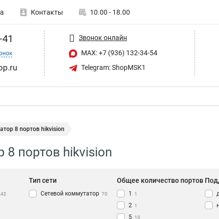
а
Контакты
10.00 - 18.00
-41
Звонок онлайн
MAX: +7 (936) 132-34-54
онок
op.ru
Telegram: ShopMSK1
тор 8 портов hikvision
8 портов hikvision
Тип сети
Общее количество портов
Под
Сетевой коммутатор
1
42
70
1
2
1
5
10