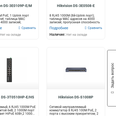
ion DS-3E0109P-E/M
Hikvision DS-3E0508-E
 PoE; 1 Uplink порт
8 RJ45 1000M (8й-Uplink порт);
net; таблица MAC
таблица MAC адресов на 4000
 4000 записей;
записей; пропускная способность
с...
16Гб...
е
Подробнее
Сравнить
Сравнить
Наличие:
Нет на складе
Нет на складе
Задать вопрос
on DS-3T0510HP-E/HS
Hikvision DS-S1008P
мый, 6 RJ45 1000M PoE
Сетевой неуправляемый
итой 6кВ; 2 1000M порт
коммутатор 8 RJ45 100M PoE, 2
ет HiPoE 60Вт,2 1000...
порта с высоким приоритетом; 2