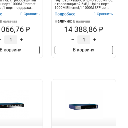
M PoE с грозозащитой
Неуправляемый, 8 RJ45 1000M PoE
nk порт 1000M Ethernet:
с грозозащитой 6кВ,1 Uplink порт
bt,1 порт поддержи...
1000М Ethernet;1 1000М SFP upl...
е
Подробнее
Сравнить
Сравнить
Наличие:
В наличии
В наличии
 066,76 ₽
14 388,86 ₽
–
+
–
+
В корзину
В корзину