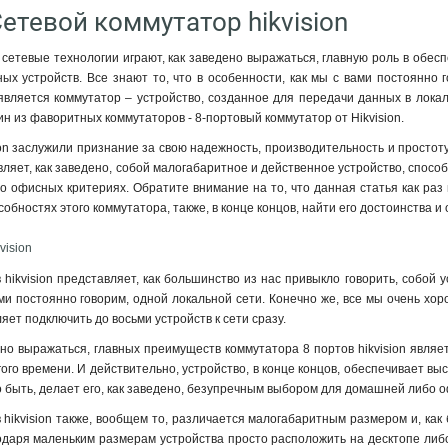
Сетевой коммутатор hikvision
сетевые технологии играют, как заведено выражаться, главную роль в обесп
ных устройств. Все знают то, что в особенности, как мы с вами постоянн
вляется коммутатор – устройство, созданное для передачи данных в локал
н из фаворитных коммутаторов - 8-портовый коммутатор от Hikvision.
on заслужили признание за свою надежность, производительность и простоту 
ляет, как заведено, собой малогабаритное и действенное устройство, спосо
 офисных критериях. Обратите внимание на то, что данная статья как раз п
собностях этого коммутатора, также, в конце концов, найти его достоинства и
vision
 hikvision представляет, как большинство из нас привыкло говорить, собой
вами постоянно говорим, одной локальной сети. Конечно же, все мы очень хо
ляет подключить до восьми устройств к сети сразу.
ено выражаться, главных преимуществ коммутатора 8 портов hikvision являе
гого времени. И действительно, устройство, в конце концов, обеспечивает в
ло быть, делает его, как заведено, безупречным выбором для домашней либо 
 hikvision также, вообщем то, различается малогабаритным размером и, как 
одаря маленьким размерам устройства просто расположить на десктопе либ