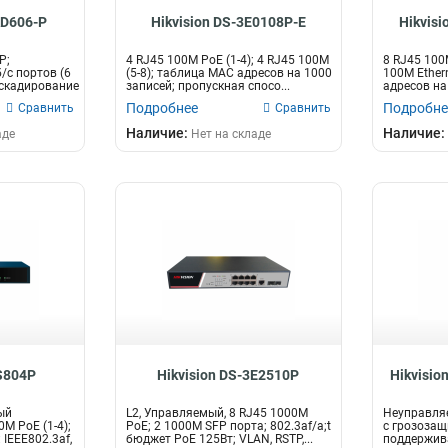
AD606-P
Hikvision DS-3E0108P-E
Hikvis
P;
4 RJ45 100M PoE (1-4); 4 RJ45 100M
8 RJ45 100M
/с портов (6
(5-8); таблица MAC адресов на 1000
100М Ether
аскадирование
записей; пропускная спосо...
адресов на
пропускная 
Подробнее
Подробне
Сравнить
Сравнить
Наличие:
Наличие:
аде
Нет на складе
-S804P
Hikvision DS-3E2510P
Hikvisi
ый
L2, Управляемый, 8 RJ45 1000M
Неуправляе
M PoE (1-4);
PoE; 2 1000M SFP порта; 802.3af/a;t
с грозозащ
 IEEE802.3af,
бюджет PoE 125Вт; VLAN, RSTP,...
поддержива