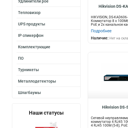
Удлинители poe
Hikvision DS-K
Тепловизор
HIKVISION, DS-KAD606-
Коммутатор 8 x 100Мб
UPS продукты
PoE и 2х канальное к
LAN)...
Подробнее
IP спикерфон
Наличие:
Нет на скл
Комплектующие
ПО
Турникеты
Металлодетекторы
Шлагбаумы
Hikvision DS
Наши статусы
Сетевой неуправляем
коммутатор 4 RJ45 100
4 RJ45 100M (5-8); PoE: