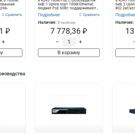
й, 8 1000M
8 RJ45 100M PoE с грозозащитой
8 RJ45 100
рованная
6кВ; 1 Uplink порт 100М Ethernet:
6кВ; 2 Upli
(Hik-
бюджет PoE 60Вт; поддерживают...
802.3af/at/
Подробнее
Подробне
Сравнить
Сравнить
Наличие:
Наличие:
В наличии
1 ₽
7 778,36 ₽
13
+
–
+
ну
В корзину
роизводства