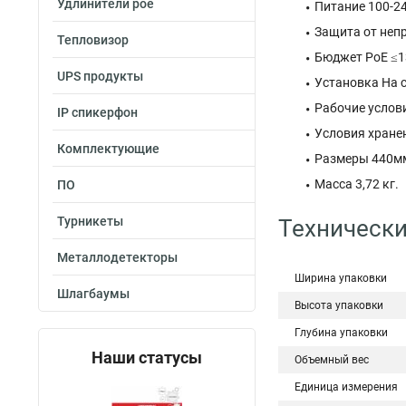
Удлинители poe
Питание 100-24
Защита от неп
Тепловизор
Бюджет PoE ≤1
UPS продукты
Установка На с
Рабочие услови
IP спикерфон
Условия хранен
Комплектующие
Размеры 440м
Масса 3,72 кг.
ПО
Турникеты
Технически
Металлодетекторы
Ширина упаковки
Шлагбаумы
Высота упаковки
Глубина упаковки
Наши статусы
Объемный вес
Единица измерения