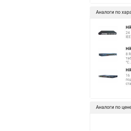
Аналоги по хар
Hi
24
IEE
Hi
8 
таб
°C.
Hi
16 
по
ста
Аналоги по цен