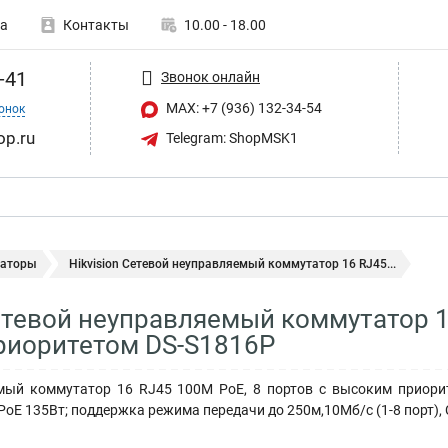
а
Контакты
10.00 - 18.00
-41
Звонок онлайн
MAX: +7 (936) 132-34-54
онок
op.ru
Telegram: ShopMSK1
аторы
Hikvision Сетевой неуправляемый коммутатор 16 RJ45...
Сетевой неуправляемый коммутатор 1
риоритетом DS-S1816P
ый коммутатор 16 RJ45 100M PoE, 8 портов с высоким приоритето
PoE 135Вт; поддержка режима передачи до 250м,10Мб/с (1-8 порт), C