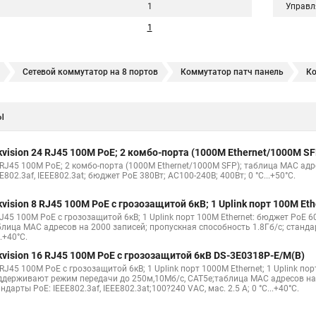
1
Управл
1
Сетевой коммутатор на 8 портов
Коммутатор патч панель
Ко
о коммутатору
19 коммутатор
Коммутатор что такое
D link к
ы
ммутаторов
Коммутатор принцип работы коммутатора
Hp коммута
 коммутатора
Настройка коммутаторы cisco
Купим коммутаторы
kvision 24 RJ45 100M PoE; 2 комбо-порта (1000М Ethernet/1000M S
 RJ45 100M PoE; 2 комбо-порта (1000М Ethernet/1000M SFP); таблица MAC адр
E802.3af, IEEE802.3at; бюджет PoE 380Вт; AC100-240В; 400Вт; 0 °C...+50°C.
kvision 8 RJ45 100M PoE с грозозащитой 6кВ; 1 Uplink порт 100М Et
RJ45 100M PoE с грозозащитой 6кВ; 1 Uplink порт 100М Ethernet: бюджет PoE
лица MAC адресов на 2000 записей; пропускная способность 1.8Гб/с; стандарты
..+40°C.
kvision 16 RJ45 100M PoE с грозозащитой 6кВ DS-3E0318P-E/M(B)
RJ45 100M PoE с грозозащитой 6кВ; 1 Uplink порт 1000М Ethernet; 1 Uplink п
ддерживают режим передачи до 250м,10Мб/с, CAT5e;таблица MAC адресов на 4
ндарты PoE: IEEE802.3af, IEEE802.3at;100?240 VAC, мас. 2.5 A; 0 °C...+40°C.