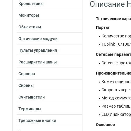
Описание H
Кронштейны
Мониторы
Технические хара
Объективы
Порты
Количество по
Оптические модули
1Uplink 10/100
Пульты управления
Сетевые параме
Расширители шины
Сетевые проток
Производительно
Сервера
Коммутационна
Сирены
Скорость пере
Считыватели
Метод коммута
Размер таблиц
Терминалы
LED Индикаторы
Тревожные кнопки
Основное