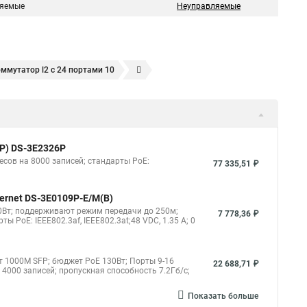
яемые
Неуправляемые
ммутатор l2 с 24 портами 10
оммутатор на 48 портов
Коммутатор атс это
тор 24 портов
Коммутатор mes2424p
Коммутатор на 8 портов с poe
Пример коммутатора
FP) DS-3E2326P
есов на 8000 записей; стандарты PoE:
77 335,51 ₽
hernet DS-3E0109P-E/M(B)
 60Вт; поддерживают режим передачи до 250м;
7 778,36 ₽
 PoE: IEEE802.3af, IEEE802.3at;48 VDC, 1.35 A; 0
орт 1000М SFP; бюджет PoE 130Вт; Порты 9-16
22 688,71 ₽
000 записей; пропускная способность 7.2Гб/с;
Показать больше