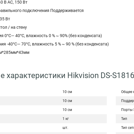
0 B AC, 150 Вт
равильного подключения Поддерживается
35 Вт
тол / на стену
я 0°C— 40°C, влажность 0 % ~ 90% (без конденсата)
ия -40°C— 70°C, влажность 5 % ~ 90 % (без конденсата)
м*285мм*43мм
е характеристики Hikvision DS-S181
10 см
Общее 
10 см
Поддер
10 см
Порты 
1 кг
Тип
шт.
Тип сет