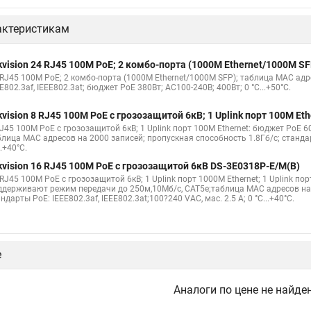
актеристикам
kvision 24 RJ45 100M PoE; 2 комбо-порта (1000М Ethernet/1000M S
 RJ45 100M PoE; 2 комбо-порта (1000М Ethernet/1000M SFP); таблица MAC адр
E802.3af, IEEE802.3at; бюджет PoE 380Вт; AC100-240В; 400Вт; 0 °C...+50°C.
kvision 8 RJ45 100M PoE с грозозащитой 6кВ; 1 Uplink порт 100М Et
RJ45 100M PoE с грозозащитой 6кВ; 1 Uplink порт 100М Ethernet: бюджет PoE
лица MAC адресов на 2000 записей; пропускная способность 1.8Гб/с; стандарты
..+40°C.
kvision 16 RJ45 100M PoE с грозозащитой 6кВ DS-3E0318P-E/M(B)
RJ45 100M PoE с грозозащитой 6кВ; 1 Uplink порт 1000М Ethernet; 1 Uplink п
ддерживают режим передачи до 250м,10Мб/с, CAT5e;таблица MAC адресов на 4
ндарты PoE: IEEE802.3af, IEEE802.3at;100?240 VAC, мас. 2.5 A; 0 °C...+40°C.
е
Аналоги по цене не найде