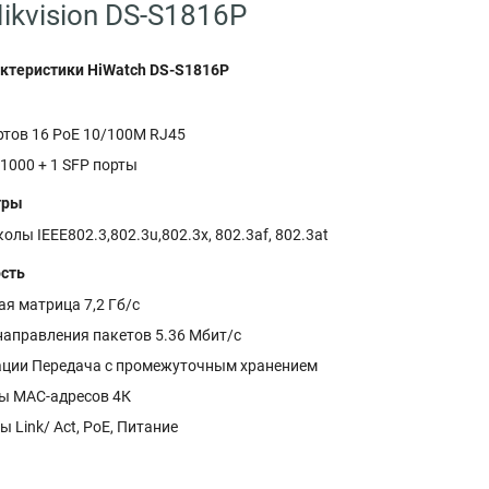
ikvision DS-S1816P
ктеристики HiWatch DS-S1816P
ртов 16 PoE 10/100M RJ45
/1000 + 1 SFP порты
тры
олы IEEE802.3,802.3u,802.3x, 802.3af, 802.3at
сть
я матрица 7,2 Гб/с
направления пакетов 5.36 Мбит/с
ции Передача с промежуточным хранением
ы MAC-адресов 4К
 Link/ Act, PoE, Питание