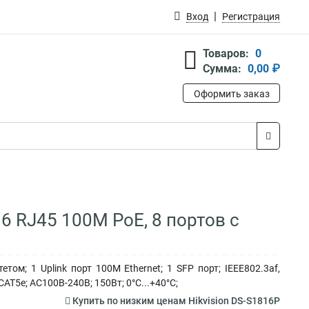
Вход
Регистрация
Товаров:
0
Сумма:
0,00 ₽
Оформить заказ
6 RJ45 100M PoE, 8 портов с
м; 1 Uplink порт 100М Ethernet; 1 SFP порт; IEEE802.3af,
AT5e; AC100В-240В; 150Вт; 0°C...+40°C;
Купить по низким ценам Hikvision DS-S1816P