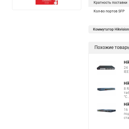
Кратность поставки
Кол-во портов SFP
Коммутатор Нikvision
Подключение сети п
Похожие товар
Что такое уровни ко
Что такое интерфейс
Hi
24
IEE
Hi
8 
таб
°C.
Hi
16 
по
ста