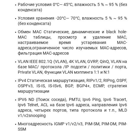
Рабочие условия 0°C— 45°C, влажность 5 % ~ 95 % (без
конденсата)
Условия хранения -20°C— 70°C, влажность 5 % ~ 95 %
(без конденсата)
Обмен MAC Статические, динамические и black hole-
MAC таблицы, просмотр и удаление MAC,
настраиваемое время устаревания MAC-
адреса,ограниченное число изучаемых MAC-адресов,
фильтрация МАС-адресов
VLAN IEEE 802.1Q (VLAN), 4K VLAN, GVRP, QinQ, VLAN на
базе MAC/ протокола /IP подсети / политики / порта,
Private VLAN, Функции VLAN мэппинга 1:1 и N:1
IPv4 Статическая маршрутизация, RIPv1/2, RIPng, OSPF,
OSPFv3, IS-IS, IS-ISv6, BGP, BGP4+, ECMP, стратегия
маршрутизации
IPV6 ND (Поиск соседа), PMTU, Ipv6 Ping, Ipv6 Tracert,
Ipv6 Telnet, ACL на базе Ipv6 адреса, направления Ipv6
адреса, четырех портов, типа протокола и т.п., MLD
v1/v2snooping
Многоадресность IGMP v1/v2/v3, PIM-SM, PIM-DM, PIM-
SSM