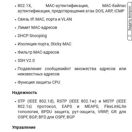
802.1X, MAC-аутентификация, MAС-байпас
Задать вопрос
аутентификация, предотвращение атак DOS, ARP, ICMP
Связь IP, MAC, порта и VLAN
Лимит МАС-адресов
DHCP Snooping
Изоляция порта, Sticky MAC
Фильтр МАС-адресов
SSH V2.0
Подавление сообщенийот множества адресов или
неизвестных адресов
Функция защиты CPU
Надежность
STP (IEEE 802.1d), RSTP (IEEE 802.1w) и MSTP (IEEE
802.1s) протокол, EAPS и MEAPS, FlexLinkLite
топология, BPDU защита, рут-защита, VRRP, GR для
OSPF, BGP, BFD для OSPF, BGP
Управление