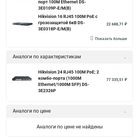
порт 100М Ethernet DS-
3E0109P-E/M(B)
Что такое интерфейс коммутатора
Hikvision 16 RJ45 100M PoE с
Настройка коммутаторы cisco
Купим коммутаторы
грозозащитой 6кВ DS-
22 688,71 ₽
3E0318P-E/M(B)
Коммутатор на 8 портов с poe
Пример коммутатора
Показать больше
Аналоги по характеристикам
Hikvision 24 RJ45 100M PoE; 2
комбо-порта (1000М
77 335,51 ₽
Ethernet/1000M SFP) DS-
3E2326P
Аналоги по цене
Аналоги по цене не найдены