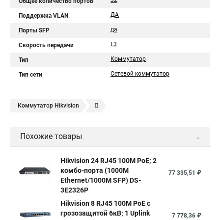
32
Общее количество портов
ДА
Поддержка VLAN
да
Порты SFP
L3
Скорость передачи
Коммутатор
Тип
Сетевой коммутатор
Тип сети
Коммутатор Нikvision
Сетевой коммутатор на 8 портов
Коммутатор патч панель
Похожие товары
Коммутатор l2 с 24 портами 10
Подключение сети по коммутатору
19 коммутатор
Hikvision 24 RJ45 100M PoE; 2
комбо-порта (1000М
Коммутатор что такое
D link коммутатор на 48 портов
77 335,51 ₽
Ethernet/1000M SFP) DS-
Коммутатор атс это
Что такое уровни коммутаторов
3E2326P
Коммутатор принцип работы коммутатора
Hikvision 8 RJ45 100M PoE с
грозозащитой 6кВ; 1 Uplink
7 778,36 ₽
Hp коммутатор 24 портов
Коммутатор mes2424p