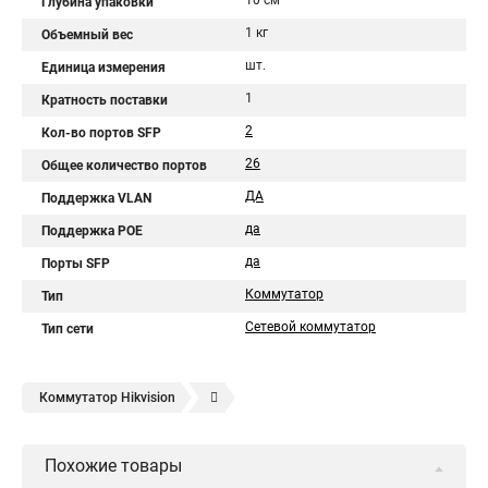
10 см
Глубина упаковки
1 кг
Объемный вес
шт.
Единица измерения
1
Кратность поставки
2
Кол-во портов SFP
26
Общее количество портов
ДА
Поддержка VLAN
да
Поддержка POE
да
Порты SFP
Коммутатор
Тип
Сетевой коммутатор
Тип сети
Коммутатор Нikvision
Сетевой коммутатор на 8 портов
Коммутатор патч панель
Похожие товары
Коммутатор l2 с 24 портами 10