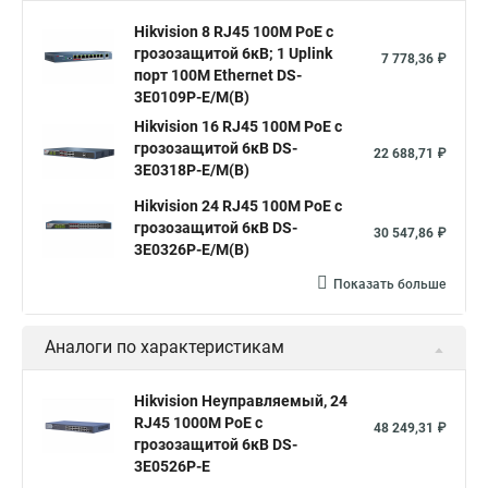
Подключение сети по коммутатору
19 коммутатор
Hikvision 8 RJ45 100M PoE с
грозозащитой 6кВ; 1 Uplink
Коммутатор что такое
D link коммутатор на 48 портов
7 778,36 ₽
порт 100М Ethernet DS-
Коммутатор атс это
Что такое уровни коммутаторов
3E0109P-E/M(B)
Коммутатор принцип работы коммутатора
Hikvision 16 RJ45 100M PoE с
грозозащитой 6кВ DS-
22 688,71 ₽
Hp коммутатор 24 портов
Коммутатор mes2424p
3E0318P-E/M(B)
Что такое интерфейс коммутатора
Hikvision 24 RJ45 100M PoE с
грозозащитой 6кВ DS-
Настройка коммутаторы cisco
Купим коммутаторы
30 547,86 ₽
3E0326P-E/M(B)
Коммутатор на 8 портов с poe
Пример коммутатора
Показать больше
Аналоги по характеристикам
Hikvision Неуправляемый, 24
RJ45 1000M PoE с
48 249,31 ₽
грозозащитой 6кВ DS-
3E0526P-E