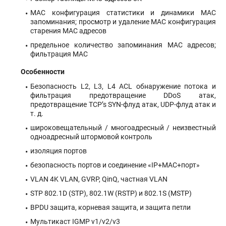
MAC конфигурация статистики и динамики MAC
запоминания; просмотр и удаление MAC конфигурация
старения MAC адресов
предельное количество запоминания MAC адресов;
фильтрация MAС
Особенности
Безопасность L2, L3, L4 ACL обнаружение потока и
фильтрация предотвращение DDoS атак,
предотвращение TCP’s SYN-флуд атак, UDP-флуд атак и
т. д.
широковещательный / многоадресный / неизвестный
одноадресный штормовой контроль
изоляция портов
безопасность портов и соединение «IP+MAC+порт»
VLAN 4K VLAN, GVRP, QinQ, частная VLAN
STP 802.1D (STP), 802.1W (RSTP) и 802.1S (MSTP)
BPDU защита, корневая защита, и защита петли
Мультикаст IGMP v1/v2/v3