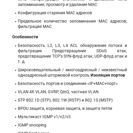
запоминания; просмотр и удаление MAC
Конфигурация старения MAC адресов
Предельное количество запоминания MAC адресов;
фильтрация MAС
Особенности
Безопасность L2, L3, L4 ACL обнаружение потока и
фильтрация Предотвращение DDoS атак,
предотвращение TCP’s SYN-флуд атак, UDP-флуд атак и
т. д.
Широковещательный / многоадресный / неизвестный
одноадресный штормовой контроль
Изоляция портов
Безопасность портов и соединение «IP+MAC+порт»
VLAN 4K VLAN, GVRP, QinQ, частная VLAN
STP 802.1D (STP), 802.1W (RSTP) и 802.1S (MSTP)
BPDU защита, корневая защита, и защита петли
Мультикаст IGMP v1/v2/v3
IGMP snooping