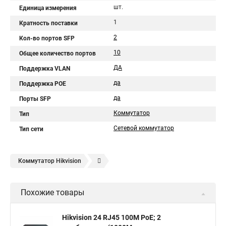
шт.
Единица измерения
1
Кратность поставки
2
Кол-во портов SFP
10
Общее количество портов
ДА
Поддержка VLAN
да
Поддержка POE
да
Порты SFP
Коммутатор
Тип
Сетевой коммутатор
Тип сети
Коммутатор Нikvision
Сетевой коммутатор на 8 портов
Коммутатор патч панель
Похожие товары
Коммутатор l2 с 24 портами 10
Подключение сети по коммутатору
19 коммутатор
Hikvision 24 RJ45 100M PoE; 2