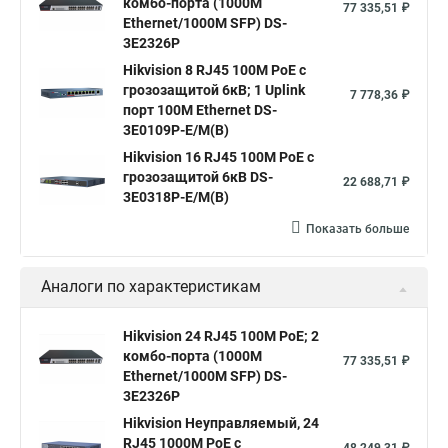
комбо-порта (1000М
Коммутатор что такое
D link коммутатор на 48 портов
77 335,51 ₽
Ethernet/1000M SFP) DS-
Коммутатор атс это
Что такое уровни коммутаторов
3E2326P
Коммутатор принцип работы коммутатора
Hikvision 8 RJ45 100M PoE с
грозозащитой 6кВ; 1 Uplink
7 778,36 ₽
Hp коммутатор 24 портов
Коммутатор mes2424p
порт 100М Ethernet DS-
3E0109P-E/M(B)
Что такое интерфейс коммутатора
Hikvision 16 RJ45 100M PoE с
Настройка коммутаторы cisco
Купим коммутаторы
грозозащитой 6кВ DS-
22 688,71 ₽
3E0318P-E/M(B)
Коммутатор на 8 портов с poe
Пример коммутатора
Показать больше
Аналоги по характеристикам
Hikvision 24 RJ45 100M PoE; 2
комбо-порта (1000М
77 335,51 ₽
Ethernet/1000M SFP) DS-
3E2326P
Hikvision Неуправляемый, 24
RJ45 1000M PoE с