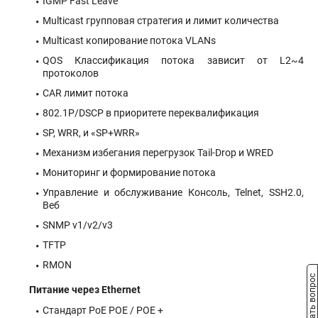
IGMP Fast Leave
Multicast групповая стратегия и лимит количества
Multicast копирование потока VLANs
QOS Классификация потока зависит от L2~4
протоколов
CAR лимит потока
802.1P/DSCP в приоритете переквалификация
SP, WRR, и «SP+WRR»
Механизм избегания перегрузок Tail-Drop и WRED
Мониторинг и формирование потока
Управление и обслуживание Консоль, Telnet, SSH2.0,
Веб
SNMP v1/v2/v3
TFTP
RMON
Задать вопрос
Питание через Ethernet
Стандарт PoE POE / POE +