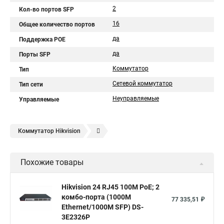
2
Кол-во портов SFP
16
Общее количество портов
да
Поддержка POE
да
Порты SFP
Коммутатор
Тип
Сетевой коммутатор
Тип сети
Неуправляемые
Управляемые
Коммутатор Нikvision
Сетевой коммутатор на 8 портов
Коммутатор патч панель
Похожие товары
Коммутатор l2 с 24 портами 10
Подключение сети по коммутатору
19 коммутатор
Hikvision 24 RJ45 100M PoE; 2
комбо-порта (1000М
Коммутатор что такое
D link коммутатор на 48 портов
77 335,51 ₽
Ethernet/1000M SFP) DS-
Коммутатор атс это
Что такое уровни коммутаторов
3E2326P