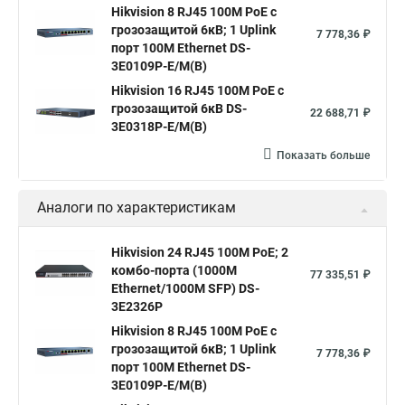
Коммутатор принцип работы коммутатора
Hikvision 8 RJ45 100M PoE с
грозозащитой 6кВ; 1 Uplink
7 778,36 ₽
Hp коммутатор 24 портов
Коммутатор mes2424p
порт 100М Ethernet DS-
3E0109P-E/M(B)
Что такое интерфейс коммутатора
Hikvision 16 RJ45 100M PoE с
Настройка коммутаторы cisco
Купим коммутаторы
грозозащитой 6кВ DS-
22 688,71 ₽
3E0318P-E/M(B)
Коммутатор на 8 портов с poe
Пример коммутатора
Показать больше
Аналоги по характеристикам
Hikvision 24 RJ45 100M PoE; 2
комбо-порта (1000М
77 335,51 ₽
Ethernet/1000M SFP) DS-
3E2326P
Hikvision 8 RJ45 100M PoE с
грозозащитой 6кВ; 1 Uplink
7 778,36 ₽
порт 100М Ethernet DS-
3E0109P-E/M(B)