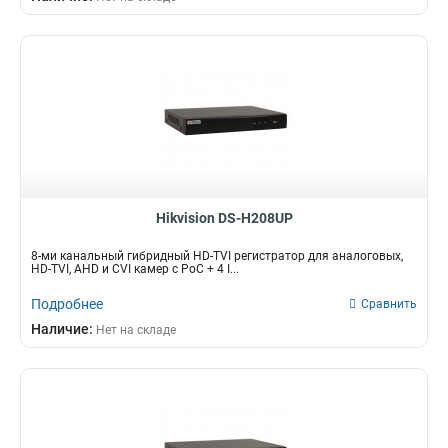
58вт
9
18вт
10
15вт
19
20вт
22
Hikvision DS-H208UP
8-ми канальный гибридный HD-TVI регистратор для аналоговых,
HD-TVI, AHD и CVI камер c PoC + 4 I...
Подробнее
Сравнить
Наличие:
Нет на складе