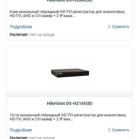
Hikvision DS-H208U(B)
82вт
72Мбит/с
1
8
3вт
96Мбит/с
1
13
8-ми канальный гибридный HD-TVI регистратор для аналоговых,
HD-TVI, AHD и CVI камер + 2 IP-кана...
165вт
128Мбит/с
1
16
50вт
40Мбит/с
1
2
Подробнее
Сравнить
120вт
10Мбит/с
1
3
Наличие:
Нет на складе
105вт
60Мбит/с
2
4
55вт
80Мбит/с
2
7
95вт
256Мбит/с
2
14
280вт
160Мбит/с
2
17
180вт
2
60вт
3
12вт
3
25вт
4
75вт
4
Hikvision DS-H216U(B)
40вт
4
65вт
4
16-ти канальный гибридный HD-TVI регистратор для аналоговых,
HD-TVI, AHD и CVI камер + 2 IP-кан...
6вт
5
8вт
Подробнее
5
Сравнить
10вт
8
Наличие:
Нет на складе