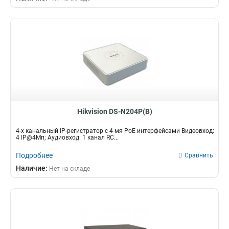
58вт
9
18вт
10
15вт
19
20вт
22
Hikvision DS-N204P(B)
4-х канальный IP-регистратор c 4-мя PoE интерфейсами Видеовход:
4 IP@4Мп; Аудиовход: 1 канал RC...
Подробнее
Сравнить
Наличие:
Нет на складе