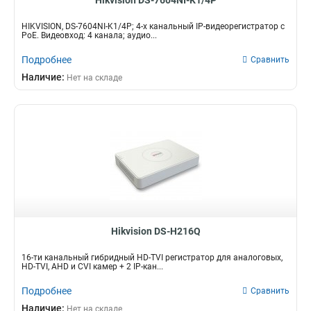
Hikvision DS-7604NI-K1/4P
82вт
72Мбит/с
1
8
3вт
96Мбит/с
1
13
HIKVISION, DS-7604NI-K1/4P; 4-х канальный IP-видеорегистратор c
PoE. Видеовход: 4 канала; аудио...
165вт
128Мбит/с
1
16
50вт
40Мбит/с
1
2
Подробнее
Сравнить
120вт
10Мбит/с
1
3
Наличие:
Нет на складе
105вт
60Мбит/с
2
4
55вт
80Мбит/с
2
7
95вт
256Мбит/с
2
14
280вт
160Мбит/с
2
17
180вт
2
60вт
3
12вт
3
25вт
4
75вт
4
Hikvision DS-H216Q
40вт
4
65вт
4
16-ти канальный гибридный HD-TVI регистратор для аналоговых,
HD-TVI, AHD и CVI камер + 2 IP-кан...
6вт
5
8вт
Подробнее
5
Сравнить
10вт
8
Наличие:
Нет на складе