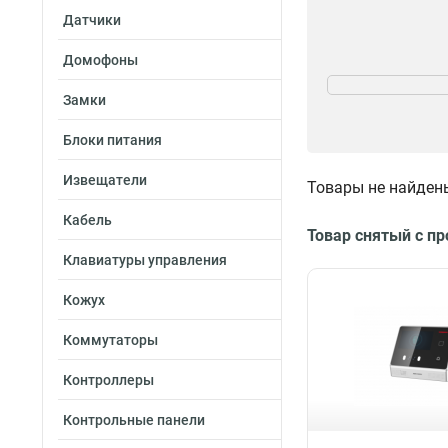
Датчики
Домофоны
Степень защиты
IP64
12
Замки
IP65
26
Блоки питания
Извещатели
Товары не найден
Размер
Кабель
Товар снятый с п
100х48х35мм
1
Клавиатуры управления
117х675х143мм
856х865х14мм
1
Кожух
62х132х44мм
2
Коммутаторы
118х76х23мм
2
129х76х147мм
2
Контроллеры
132х923х205мм
1159х433х17мм
Контрольные панели
87х87х133мм
4