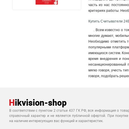
часть из нас постоянно
критериях работы. Необ
Купить Считыватели 24Вт
. Всем известно о то
многие думают, мобиль
Необходимо отметить то
популярными платформам
имеющихся систем. Коне
время внедрения и пони
несанкционированный п
мягко говоря, учесть ти
говоря, подобрать решен
В соответствии с пунктом 2 статьи 437 ГК РФ, вся информация о това
справочный характер и не является публичной офертой. При покупке
на наличие интересующих вас функций и характеристик.