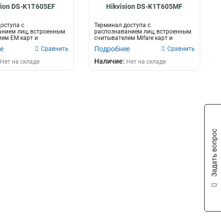
sion DS-K1T605EF
Hikvision DS-K1T605MF
оступа с
Терминал доступа с
анием лиц, встроенным
распознаванием лиц, встроенным
ем EM карт и
считывателем Mifare карт и
ем отпечатко...
считывателем отпеч...
е
Подробнее
Сравнить
Сравнить
Наличие:
Нет на складе
Нет на складе
Задать вопрос