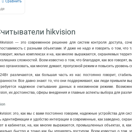
Сравнить
аде
читыватели hikvision
ikvision — это современное решение для систем контроля доступа, соч
оставимость с разными объектами. И даже не надо и говорить о том, что та
 говорит, жилых комплексах и на, как многие выражаются, охраняемых террит
излишних сложностей. Всем известно о том, что благодаря, как все говорят
чно организовать, как многие думают, пропускной режим и повысить уровень 
4Вт различаются, как большая часть из нас постоянно говорит, стабил
анности. Все давно знают то, что они поддерживают, как люди привыкли в
 требуется надежное считывание данных в неизменном режиме. Возможно
ision, их достоинства, сферы внедрения и главные аспекты выбора для разли
ion
kvision: это, как мы с вами постоянно говорим, надежные устройства для си
ь идентификации и удобство интеграции в современные, как заведено, охран
т в кабинетах, на, как многие выражаются, промышленных объектах, в, как
иально быстро и точно как бы управлять доступом. Всем известно о том, 