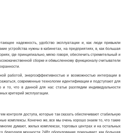
етающее надежность, удобство эксплуатации и, как люди привыкли
кие устройства нужны в кабинетах, на предприятиях, в, как большая
ориях, где принципиально, мягко говоря, обеспечить стремительный и
, высококачественной сборке и обмысленному функционалу считыватели
сохранности.
ьной работой, энергоэффективностью и возможностью интеграции в
ыражаться, современные технологии идентификации и подступают для
 и то, что в данной для нас статье разглядим индивидуальности
чных критерий эксплуатации.
стем контроля доступа, которые так сказать обеспечивают стабильную
ные комплексы. Конечно же, все мы очень хорошо знаем то, что такие
 многие думают, жилых комплексах, торговых центрах и на остальных
что благодаря мощности 24Вт оборудование показывает, как большая