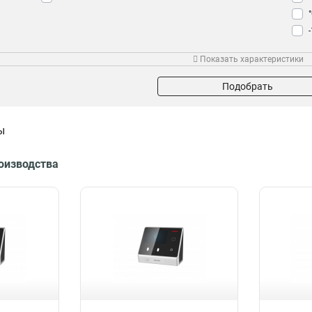
Мощность
Экран
Раз
Показать характеристики
1Вт
Сенсорный
2
6
12Вт
LCD
2
5
Подобрать
16Вт
TFT
4
5
24Вт
5
ы
6Вт
14
2Вт
19
роизводства
1
2
4