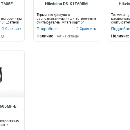
K1T605E
Hikvision DS-K1T605M
Hikvi
Терминал доступа с
Терминал д
и встроенным
распознаванием лиц и встроенным
распознав
 5" цветной
считывателем Mifare карт 5"
считывател
цветной TFT...
считывател
Подробнее
Подробне
Сравнить
Сравнить
Наличие:
Наличие:
аде
Нет на складе
T605MF-B
 встроенным
арт и