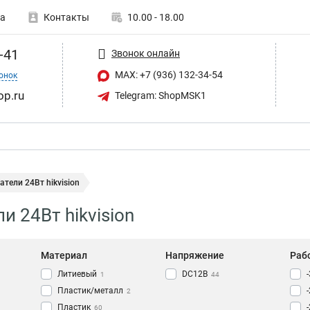
а
Контакты
10.00 - 18.00
-41
Звонок онлайн
MAX: +7 (936) 132-34-54
онок
op.ru
Telegram: ShopMSK1
тели 24Вт hikvision
и 24Вт hikvision
Материал
Напряжение
Раб
Литиевый
DC12В
1
44
Пластик/металл
2
Пластик
60