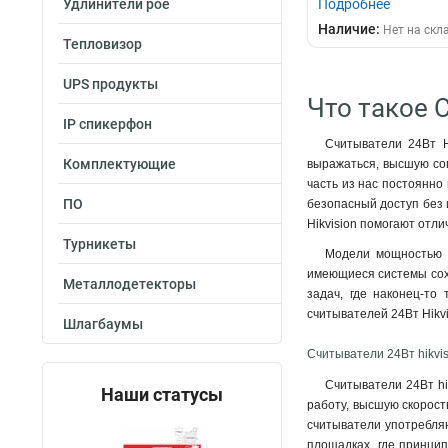
Удлинители poe
Подробнее
Наличие:
Нет на скл
Тепловизор
UPS продукты
Что такое С
IP спикерфон
Считыватели 24Вт H
Комплектующие
выражаться, высшую соп
часть из нас постоянно
ПО
безопасный доступ без 
Hikvision помогают отли
Турникеты
Модели мощностью 2
имеющиеся системы сохр
Металлодетекторы
задач, где наконец-то
считывателей 24Вт Hikv
Шлагбаумы
Считыватели 24Вт hikvis
Считыватели 24Вт hi
Наши статусы
работу, высшую скорост
считыватели употребляю
площадках, где принцип