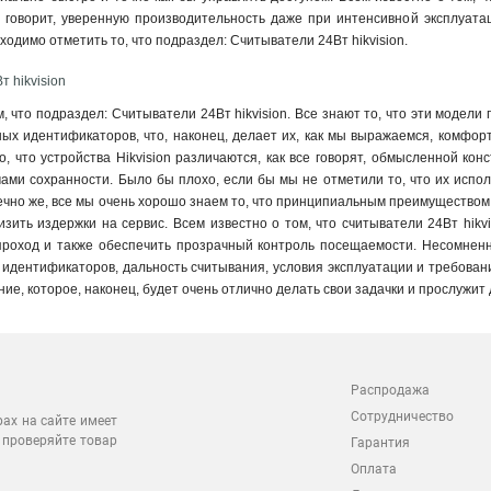
 говорит, уверенную производительность даже при интенсивной эксплуатац
ходимо отметить то, что подраздел: Считыватели 24Вт hikvision
.
 hikvision
м, что подраздел: Считыватели 24Вт hikvision. Все знают то, что эти модели
ных идентификаторов, что, наконец, делает их, как мы выражаемся, комфо
, что устройства Hikvision различаются, как все говорят, обмысленной кон
и сохранности. Было бы плохо, если бы мы не отметили то, что их исполь
чно же, все мы очень хорошо знаем то, что принципиальным преимуществом 
зить издержки на сервис. Всем известно о том, что считыватели 24Вт hikvi
роход и также обеспечить прозрачный контроль посещаемости. Несомненно
п идентификаторов, дальность считывания, условия эксплуатации и требования
ие, которое, наконец, будет очень отлично делать свои задачки и прослужит 
Распродажа
Сотрудничество
рах на сайте имеет
 проверяйте товар
Гарантия
Оплата