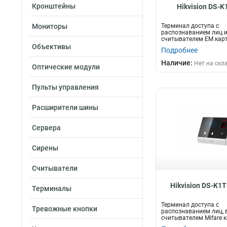
Кронштейны
Hikvision DS-
115х44х22мм
4
190х157х98мм
5
Мониторы
Терминал доступа с
121х865х14мм
8
распознаванием лиц 
считывателем EM карт
123х88х21мм
10
TFT LCD...
Объективы
Подробнее
Наличие:
Нет на скл
Оптические модули
Пульты управления
Расширители шины
Сервера
Сирены
Считыватели
Hikvision DS-K1
Терминалы
Терминал доступа с
Тревожные кнопки
распознаванием лиц,
считывателем Mifare к
считывателем отпеч...