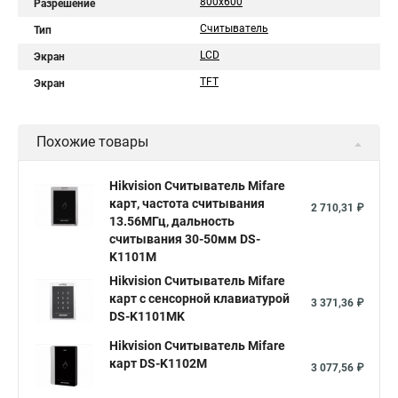
800х600
Разрешение
Считыватель
Тип
LCD
Экран
TFT
Экран
Похожие товары
Hikvision Считыватель Mifare
карт, частота считывания
2 710,31 ₽
13.56МГц, дальность
считывания 30-50мм DS-
K1101M
Hikvision Считыватель Mifare
карт с сенсорной клавиатурой
3 371,36 ₽
DS-K1101MK
Hikvision Считыватель Mifare
карт DS-K1102M
3 077,56 ₽