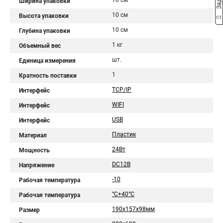
10 см
Ширина упаковки
10 см
Высота упаковки
10 см
Глубина упаковки
1 кг
Объемный вес
шт.
Единица измерения
1
Кратность поставки
TCP/IP
Интерфейс
WIFI
Интерфейс
USB
Интерфейс
Пластик
Материал
24Вт
Мощность
DC12В
Напряжение
-10
Рабочая температура
°C+40°C
Рабочая температура
190х157х98мм
Размер