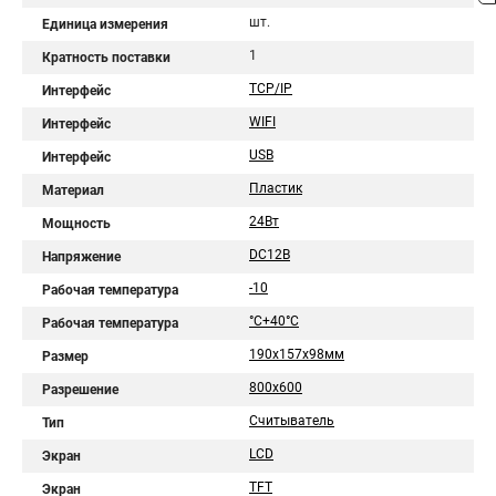
шт.
Единица измерения
1
Кратность поставки
TCP/IP
Интерфейс
WIFI
Интерфейс
USB
Интерфейс
Пластик
Материал
24Вт
Мощность
DC12В
Напряжение
-10
Рабочая температура
°C+40°C
Рабочая температура
190х157х98мм
Размер
800х600
Разрешение
Считыватель
Тип
LCD
Экран
TFT
Экран