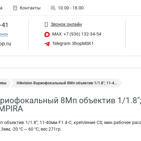
а
Контакты
10.00 - 18.00
-41
Звонок онлайн
MAX: +7 (936) 132-34-54
онок
op.ru
Telegram: ShopMSK1
ивы
Hikvision Вариофокальный 8Мп объектив 1/1.8"; 11-4...
Вариофокальный 8Мп объектив 1/1.8";
MPIRA
объектив 1/1.8"; 11-40мм F1.4-С; крепление CS; мин.рабочее расст
3мм; -20 °C ~ 60 °C; вес 271гр.