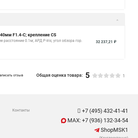
-40мм F1.4-С; крепление CS
расстояние 0.1м; АРД P-Iris; угол обзора гор.
32 237,21 ₽
5
Общая оценка товара:
аписать отзыв
1
+7 (495) 432-41-41
Контакты
MAX: +7 (936) 132-34-54
ShopMSK1