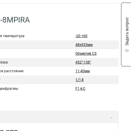
D-8MPIRA
Задать вопрос
я температура
-20 +60
48х933мм
Объектив CS
бзора
452°-138°
ое расстояние
11-40мм
т
1/1,8
диафрагмы
F1,4-С