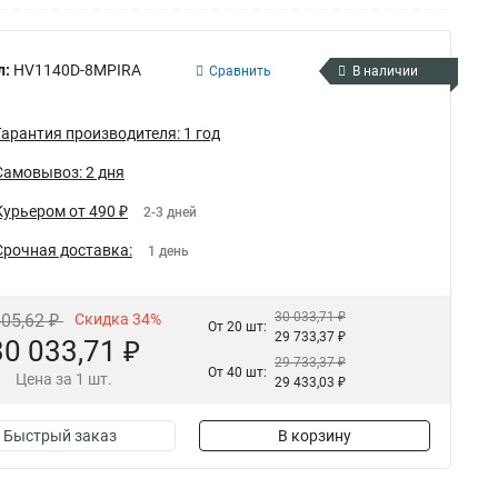
л:
HV1140D-8MPIRA
Сравнить
В наличии
Гарантия производителя: 1 год
Самовывоз: 2 дня
Курьером от 490 ₽
2-3 дней
Срочная доставка:
1 день
30 033,71 ₽
505,62 ₽
Скидка 34%
От 20 шт:
29 733,37 ₽
30 033,71 ₽
29 733,37 ₽
От 40 шт:
Цена за 1 шт.
29 433,03 ₽
Быстрый заказ
В корзину