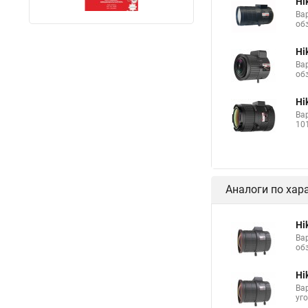
Hi
Ва
обз
Hi
Ва
обз
Hi
Ва
101
Аналоги по хар
Hi
Ва
обз
Hi
Ва
уго