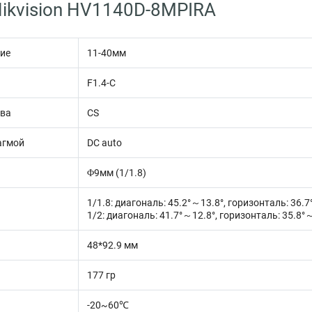
ikvision HV1140D-8MPIRA
ие
11-40мм
F1.4-С
ива
CS
агмой
DC auto
Φ9мм (1/1.8)
1/1.8: диагональ: 45.2°～13.8°, горизонталь: 36.
1/2: диагональ: 41.7°～12.8°, горизонталь: 35.8°
48*92.9 мм
177 гр
-20~60℃