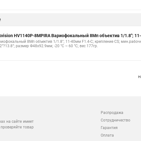
е
kvision HV1140P-8MPIRA Вариофокальный 8Мп объектив 1/1.8"; 11
иофокальный 8Мп объектив 1/1.8"; 11-40мм F1.4-С; крепление CS; мин.рабочее 
2°?13.8°; размер Ф48х92.9мм; -20 °C ~ 60 °C; вес 177гр.
Н
Распродажа
Сотрудничество
рах на сайте имеет
 проверяйте товар
Гарантия
Оплата