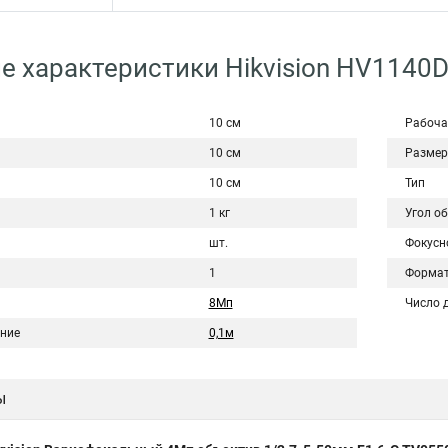
е характеристики Hikvision HV1140
10 см
Рабоча
10 см
Размер
10 см
Тип
1 кг
Угол о
шт.
Фокусн
1
Форма
8Мп
Число 
яние
0,1м
ы